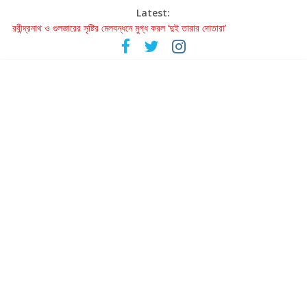
Latest:
হাওয়া বদলের টলিউডে ‘তুমি এলে তাই’
রবীন্দ্রনাথ ও গুলজারের সৃষ্টির মেলবন্ধনে মুগ্ধ করল ‘দুই তারার দোতারা’
কলের গান থেকে রীলস্ — বাঙালির গান শোনার বিবর্তনের গল্প
জগন্নাথমঙ্গলম্ — বাংলায় প্রথমবার মঞ্চে এবার রথযাত্রার উদযাপন
Retribution: A Thought-Provoking Short Film That Challenges
Our Understanding of Justice