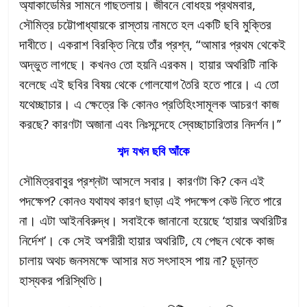
অ্যাকাডেমির সামনে গাছতলায়। জীবনে বোধহয় প্রথমবার,
সৌমিত্র চট্টোপাধ্যায়কে রাস্তায় নামতে হল একটি ছবি মুক্তির
দাবীতে। একরাশ বিরক্তি নিয়ে তাঁর প্রশ্ন, “আমার প্রথম থেকেই
অদ্ভুত লাগছে। কখনও তো হয়নি এরকম। হায়ার অথরিটি নাকি
বলেছে এই ছবির বিষয় থেকে গোলযোগ তৈরি হতে পারে। এ তো
যথেচ্ছাচার। এ ক্ষেত্রে কি কোনও প্রতিহিংসামূলক আচরণ কাজ
করছে? কারণটা অজানা এবং নিঃসন্দেহে স্বেচ্ছাচারিতার নিদর্শন।’’
শব্দ যখন ছবি আঁকে
সৌমিত্রবাবুর প্রশ্নটা আসলে সবার। কারণটা কি? কেন এই
পদক্ষেপ? কোনও যথাযথ কারণ ছাড়া এই পদক্ষেপ কেউ নিতে পারে
না। এটা আইনবিরুদ্ধ। সবাইকে জানানো হয়েছে ‘হায়ার অথরিটির
নির্দেশ’। কে সেই অশরীরী হায়ার অথরিটি, যে পেছন থেকে কাজ
চালায় অথচ জনসমক্ষে আসার মত সৎসাহস পায় না? চূড়ান্ত
হাস্যকর পরিস্থিতি।