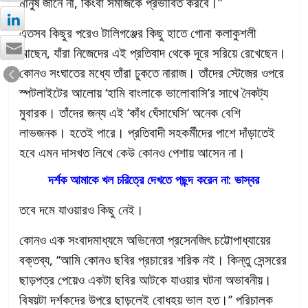
মানুষ জানে না, কিংবা সমাজকে প্রভাবিত করবে।”
এতসব কিছুর পরেও টালিগঞ্জের কিছু হাতে গোনা কলাকুশলী
আছেন, যাঁরা নিজেদের এই প্রতিবাদ থেকে দূরে সরিয়ে রেখেছেন।
কোনও সংঘাতের মধ্যে তাঁরা ঢুকতে নারাজ। তাঁদের স্টেজের ওপরে
স্পটলাইটের আলোয় ‘হামি বাংলাকে ভালোবাসি’র সাথে নৈকট্য
মুবারক। তাঁদের জন্য এই ‘কাঁধ ঘেঁসাঘেসি’ অনেক বেশি
লাভজনক। হতেই পারে। প্রতিবাদী সহকর্মীদের পাশে দাঁড়াতেই
হবে এমন দাসখত লিখে কেউ কোনও পেশায় আসেন না।
দর্শক আমাকে খল চরিত্রে দেখতে পছন্দ করেন না: ভাস্বর
তবে দমে যাওয়ারও কিছু নেই।
কোনও এক সংবাদমাধ্যমে অভিনেতা প্রসেনজিৎ চট্টোপাধ্যায়ের
বক্তব্য, ‘‘আমি কোনও ছবির প্রচারের শরিক নই। কিন্তু সেন্সরের
ছাড়পত্র পেয়েও একটা ছবির আটকে যাওয়ার ঘটনা অভাবনীয়।
বিষয়টা দর্শকদের উপরে ছাড়লেই বোধহয় ভাল হত।’’ পরিচালক