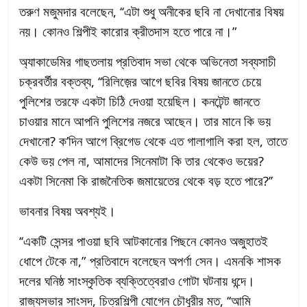
তরুণ মজুমদার বলেছেন, ‘‘এটা শুধু অনীকের ছবি না দেখানোর বিষয়
নয়। কোনও শিল্পীই কারোর ক্রীতদাস হতে পারে না।”
অ্যাকাডেমির গাছতলায় প্রতিবাদ সভা থেকে অভিনেতা সব্যসাচী
চক্রবর্তীর বক্তব্য, ‘‘রিলিজ়ের আগে ছবির বিষয় জানতে চেয়ে
পুলিশের তরফে একটা চিঠি দেওয়া হয়েছিল। কনটেন্ট জানতে
চাওয়ার মানে আপনি পুলিশের নজরে আছেন। তার মানে কি ভয়
দেখানো? ক’দিন আগে ব্রিগেড থেকে এত গালাগালি করা হল, তাতে
কেউ ভয় পেল না, আমাদের সিনেমাটা কি তার থেকেও ভয়ের?
একটা সিনেমা কি রাজনৈতিক জমায়েতের থেকে বড় হতে পারে?’’
ভাবনার বিষয় অবশ্যই।
‘‘একটি সেন্সর পাওয়া ছবি আটকানোর পিছনে কোনও অজুহাতই
ধোপে টেকে না,” প্রতিবাদে বলেছেন অপর্ণা সেন। এমনকি শাসক
দলের ঘনিষ্ঠ সাংস্কৃতিক ব্যক্তিত্বেরাও গোটা ঘটনায় ধন্দে।
রাজ্যসভার সাংসদ, চিত্রশিল্পী যোগেন চৌধুরীর মত, ‘‘আমি