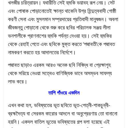
খলজীর চরিত্রায়ন। যথারীতি সেই হুমকি ভয়াবহ রূপ নেয়। সেট
এবং পোষাক পোড়ানোতেই ক্ষান্ত থাকেনি উগ্র হিন্দুত্ববাদী গোষ্ঠী
করণী সেনা এবং মুসলমান সম্প্রদায়ের প্রতিবাদী মানুষজন। অবলা
জীবজন্তু পোড়ানো থেকে শুরু করে ছবির পরিচালক সঞ্জয় লীলা
ভনশালীকে প্রাণনাশের হুমকি পর্যন্ত দেওয়া হয়। সেই হুমকির
থেকে রেহাই
পেতে এবং ছবিকে মুক্ত করতে ‘পদ্মাবতী’কে পদ্মাবত
নামকরণ করতে হয় আদালতের নির্দেশে।
পদ্মাবত ছাড়াও এরকম আরও অনেক ছবি নিষিদ্ধ বা প্রেক্ষাগৃহ
থেকে সরিয়ে নেওয়া সত্বেও বাণিজ্যিক ভাবে অসম্ভব সাফল্য
লাভ করে।
তাশি গাঁওয়ে একদিন
এখন কথা হল, ভবিষ্যতের ভূত ছবিতে ভূত-পেত্নী-শাকচুন্নী-
ব্রহ্মদৈত্য বা সেরকম কারোর আদলে বা অনুপ্রেরণায় তো বানানো
হয়নি। একদল বাতিল ভূতের ভবিষ্যতের গল্প বলা হয়েছে এই