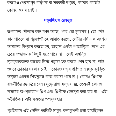
করলেও প্রেক্ষাগৃহ কর্তৃপক্ষ বা সরকারী দপ্তর, কারোর কাছেই
কোনও জবাব নেই।
সত্যজিৎ ও রেলভূত
ভগবানের দৌলতে কান যখন আছে, খবর তো ঢুকবেই। তো সেই
কান পাতলে যা শ্রবণপটাহে আঘাত করছে, সেটার যদি এক অংশও
আমাদের বিশ্বাস করতে হয়, তাহলে একটা গণতান্ত্রিক দেশে এর
চেয়ে লজ্জাজনক কিছুই হতে পারে না। সেই অগুন্তি
ন্যাক্কারজনক কাজের লিস্ট পড়তে শুরু করলে শেষ হবে না, তাই
ওসবে ঢোকার দরকার নেই। কোনও সভ্য পরিণত মনস্ক ব্যক্তি
অন্তত এরকম শিশুসুলভ কাজ করতে পারে না। কোনও শিল্পকে
রাজনীতির রঙ দিয়ে যেমন মুড়ে রাখা সম্ভব নয়, তেমনই কোনও
ক্ষমতার অপপ্রয়োগে শিল্প এবং শিল্পীকে হেনস্থা করা যায় না। এটা
অনৈতিক। এটা ক্ষমতার অপব্যবহার।
প্রতিবাদে এই সেদিন প্রতিটি মানুষ, কলাকুশলী জমা হয়েছিলেন