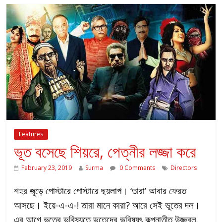
Features
ভূত বসেছে শিয়রে, পেত্নীর লজ্জা করে
February 23, 2019
Surma
0 Comments
Directors
শহর জুড়ে পোস্টারে পোস্টারে ছয়লাপ। ‘তারা’ আবার ফেরত
আসছে। ইয়ে-এ-এ-! তারা মানে কারা? আরে সেই ভূতের দল।
এর আগে ভূতের ভবিষ্যতে ভুতেদের ভবিষ্যৎ কল্পনাতীত উজ্জ্বল