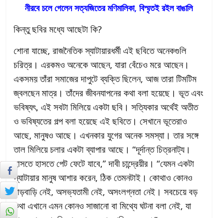
নীরবে চলে গেলেন সত্যজিতের মণিমালিকা, বিস্মৃতই রইল বাঙালি
কিন্তু ছবির মধ্যে আছেটা কি?
শোনা যাচ্ছে, রাজনৈতিক স্যাটায়ারধর্মী এই ছবিতে অনেকগুলি
চরিত্র। এরকমও অনেকে আছেন, যারা বেঁচেও মরে আছেন।
একসময় তাঁরা সমাজের দাপুটে ব্যক্তি ছিলেন, আজ তারা টিমটিম
জ্বলছেন মাত্র। তাঁদের জীবনযাপনের কথা বলা হয়েছে। ভূত এবং
ভবিষ্যৎ, এই সবটা মিলিয়ে একটা ছবি। সত্যিকার অর্থেই অতীত
ও ভবিষ্যতের গল্প বলা হয়েছে এই ছবিতে। সেখানে ভূতেরাও
আছে, মানুষও আছে। এখনকার যুগের অনেক সমস্যা। তার সঙ্গে
তাল মিলিয়ে চলার একটা ব্যাপার আছে। “দূর্দান্ত চিত্রনাট্য।
হাসতে হাসতে পেট ফেটে যাবে,” দাবী চান্দ্রেয়ীর। “যেমন একটা
স্যাটায়ার মানুষ আশার করেন, ঠিক তেমনটাই। কোথাও কোনও
বাড়বাড়ি নেই, অসভ্যতামী নেই, অসংলগ্নতা নেই। সবচেয়ে বড়
কথা এখানে এমন কোনও সাজানো বা মিথ্যে ঘটনা বলা নেই, যা