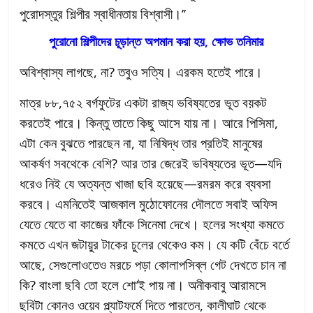
পুরোদস্তুর শিল্পীর স্বাধীনতায় বিশ্বাসী।’’
পুরোনো শিল্পীদের চূড়ান্ত অপমান করা হয়, ক্ষোভ তনিমার
অবিশ্বাস্য লাগছে, না? তবুও সত্যি। এরকম হতেই পারে।
মাত্র ৮৮,৭৫২ বর্গফুটের একটা রাজ্য ভবিষ্যতের ভূত বয়কট
করতেই পারে। কিন্তু তাতে কিছু আসে যায় না। আরে পিসিমা,
এটা কেন বুঝতে পারছেন না, যা নিষিদ্ধ তার প্রতিই মানুষের
আকর্ষণ সবথেকে বেশি? আর তার জেরেই ভবিষ্যতের ভূত—যদি
ধরেও নিই যে অত্যন্ত খাজা ছবি হয়েছে—রমরম করে ব্যবসা
করবে। এমনিতেই আজকাল মুঠোফোনের দৌলতে সবাই অফিস
যেতে যেতে বা কাজের ফাঁকে সিনেমা দেখে। হলের সংখ্যা কমতে
কমতে এখন জটায়ুর টাকের চুলের থেকেও কম। যে কটি বেঁচে বর্তে
আছে, সেগুলোওতেও মরচে পড়া কোলাপসিব্‌ল গেট দেখতে চান না
কি? বাংলা ছবি তো হলে শো’ই পায় না। অনীকবাবু আরামসে
ছবিটা কোনও ওয়েব প্ল্যাটফর্মে দিতে পারতেন, কালীঘাট থেকে