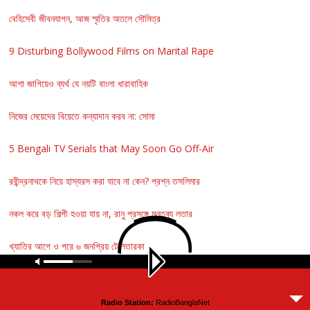
বেহিসেবী জীবনযাপন, আজ স্মৃতির অতলে সৌমিত্র
9 Disturbing Bollywood Films on Marital Rape
আশা জাগিয়েও ব্যর্থ যে নয়টি বাংলা ধারাবাহিক
নিজের মেয়েদের বিয়েতে কন্যাদান করব না: সোমা
5 Bengali TV Serials that May Soon Go Off-Air
রবীন্দ্রনাথকে নিয়ে হাস্যরস করা যাবে না কেন? প্রশ্ন তসলিমার
নকল করে বড় শিল্পী হওয়া যায় না, রানু প্রসঙ্গে মন্তব্য লতার
খ্যাতির আগে ও পরে ৬ জনপ্রিয় টেলিতারকা
প্রযোজনা সংস্থাই আমাকে সরিয়েছে: অনামিকা
Radio Station:
RadioBanglaNet