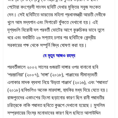
পেটোয়া কংগ্রেসী সাংসদ ছবিটি দেখার মুক্তির সবুজ সংকেত
দেন। সেই ছবিটিতে ভারতের মহিলা প্রধানমন্ত্রী আরতী দেবীকে
খুলে আম মদ্যপান এবং সিগারেট ফুঁকতে দেখানো হয়। এই
দৃশ্যগুলি বিরোধী দল পরবর্তী ভোটের আগে কুরুচিকর ভাবে তুলে
ধরে এবং যথারীতি ২৬ সপ্তাহ চলার পর ছবিটিকে কেন্দ্রীয়
সরকারের পক্ষ থেকে সম্পূর্নি ষিদ্ধ ঘোষণা করা হয়।
যে মৃত্যু আজও রহস্য
পরবর্তীকালে ২০০২ সালের গুজরাট দাঙ্গার ওপর বানানো ছবি
‘পরজ়ানিয়া’ (২০০৭), ‘দাঙ্গা’ (২০১৮), পাঞ্জাবের সীমান্তবর্তী
এলাকার মাদক ব্যবসা নিয়ে ‘উড়তা পাঞ্জাব’ (২০১৬), এবং ‘পদ্মাবত’
(২০১৮) ছবিগুলিও অনেক মারদাঙ্গা, হুমকির মধ্য দিয়ে যেতে হয়।
রাজপুতদের একাংশের হিংসা ছড়ানোর কারণ ছিল রানী পদ্মাবতীর
চরিত্রকে নাকি পদ্মাবত ছবিতে কুরূপে দেখানো হয়েছে। মুসলিম
সম্প্রদায়ের হিংস্র মনোভাবের কারণ ছিল ছবিতে আলাউদ্দিন