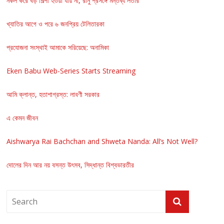
নকল করে বড় শিল্পী হওয়া যায় না, রানু প্রসঙ্গে মন্তব্য লতার
খ্যাতির আগে ও পরে ৬ জনপ্রিয় টেলিতারকা
প্রযোজনা সংস্থাই আমাকে সরিয়েছে: অনামিকা
Eken Babu Web-Series Starts Streaming
আমি ক্লান্ত, হতাশাগ্রস্ত: লাবণী সরকার
এ কেমন জীবন
Aishwarya Rai Bachchan and Shweta Nanda: All’s Not Well?
দোলের দিন আর নয় বসন্ত উৎসব, সিদ্ধান্ত বিশ্বভারতীর