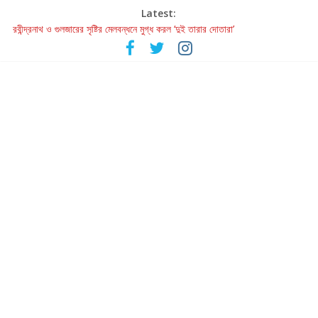
Latest:
রবীন্দ্রনাথ ও গুলজারের সৃষ্টির মেলবন্ধনে মুগ্ধ করল ‘দুই তারার দোতারা’
কলের গান থেকে রীলস্ — বাঙালির গান শোনার বিবর্তনের গল্প
জগন্নাথমঙ্গলম্ — বাংলায় প্রথমবার মঞ্চে এবার রথযাত্রার উদযাপন
Retribution: A Thought-Provoking Short Film That Challenges
Our Understanding of Justice
হাওয়া বদলের টলিউডে ‘তুমি এলে তাই’