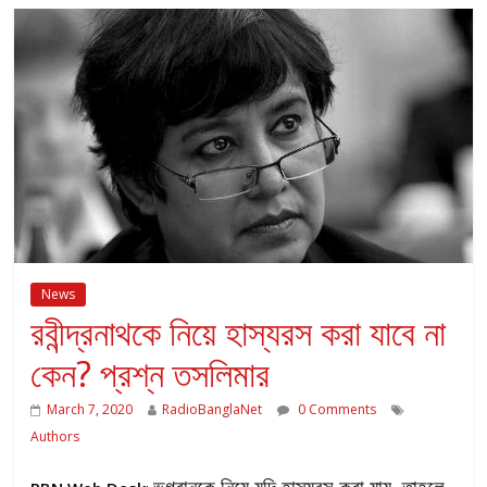
News
রবীন্দ্রনাথকে নিয়ে হাস্যরস করা যাবে না
কেন? প্রশ্ন তসলিমার
March 7, 2020
RadioBanglaNet
0 Comments
Authors
ভগবানকে নিয়ে যদি হাস্যরস করা যায়, তাহলে