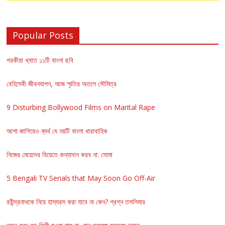
Popular Posts
পরকীয়া খ্যাত ১১টি বাংলা ছবি
বেহিসেবী জীবনযাপন, আজ স্মৃতির অতলে সৌমিত্র
9 Disturbing Bollywood Films on Marital Rape
আশা জাগিয়েও ব্যর্থ যে নয়টি বাংলা ধারাবাহিক
নিজের মেয়েদের বিয়েতে কন্যাদান করব না: সোমা
5 Bengali TV Serials that May Soon Go Off-Air
রবীন্দ্রনাথকে নিয়ে হাস্যরস করা যাবে না কেন? প্রশ্ন তসলিমার