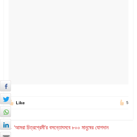
Like
5
←
‘আমরা চিত্রপ্রেমী’র বসন্তোৎসবে ৮০০ মানুষের যোগদান