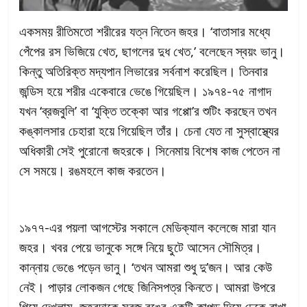
একসময় রীতিমতো শরীরের যত্ন নিতেন জহর। ‘বাতাসার মধ্যে
পেঁপের রস ভিজিয়ে খেত, ছাগলের দুধ খেত,’ বলেছেন স্বয়ং ভানু।
কিন্তু অতিরিক্ত মদ্যপান লিভারের সর্বনাশ করেছিল। তিনবার
জন্ডিস হয়ে শরীর একেবারে ভেঙে গিয়েছিল। ১৯৭৪-৭৫ নাগাদ
যখন ‘ব্রজবুলি’ বা ‘যুক্তি তক্কো আর গপ্পো’র শুটিং করছেন তখন
কঙ্কালসার চেহারা হয়ে গিয়েছিল তাঁর। চেনা যেত না সুস্বাস্থ্যের
অধিকারী সেই পুরোনো জহরকে। সিনেমায় বিশেষ কাজ পেতেন না
সে সময়ে। রঙমহলে কাজ করতেন।
১৯৭৭-এর পয়লা আগস্টের সকালে মেডিক্যাল কলেজে মারা যান
জহর। খবর পেয়ে ভানুকে সঙ্গে নিয়ে ছুটে আসেন সৌমিত্র।
কান্নায় ভেঙে পড়েন ভানু। ‘তখন আমরা শুধু দু’জন। আর কেউ
নেই। পাড়ার লোকজন গেছে জিনিসপত্র কিনতে। আমরা উপরে
গিয়ে দেখলাম, জহরদাকে সবুজ রঙের একটি কাপড় দিয়ে ঢেকে রাখা