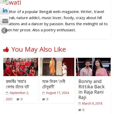
Swati
Editor of a popular Bengali web-magazine. Writer, travel
freak, nature addict, music lover, foody, crazy about hill
stations and a dancer by passion. Burns the midnight oil to
pen her prose. Also a poetry enthusiast.
You May Also Like
রাজর্ষির ‘মায়া’র
মঞ্চে ফিরল ‘দেবী
Bonny and
খেলায় চাঁদের হাট
চৌধুরানী’
Rittika Back
in Raja Rani
September 2,
August 17, 2024
Raji
2021
0
0
March 9, 2018
0