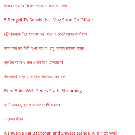
নিজের মেয়েদের বিয়েতে কন্যাদান করব না: সোমা
5 Bengali TV Serials that May Soon Go Off-Air
রবীন্দ্রনাথকে নিয়ে হাস্যরস করা যাবে না কেন? প্রশ্ন তসলিমার
নকল করে বড় শিল্পী হওয়া যায় না, রানু প্রসঙ্গে মন্তব্য লতার
খ্যাতির আগে ও পরে ৬ জনপ্রিয় টেলিতারকা
প্রযোজনা সংস্থাই আমাকে সরিয়েছে: অনামিকা
Eken Babu Web-Series Starts Streaming
আমি ক্লান্ত, হতাশাগ্রস্ত: লাবণী সরকার
এ কেমন জীবন
Aishwarya Rai Bachchan and Shweta Nanda: All’s Not Well?