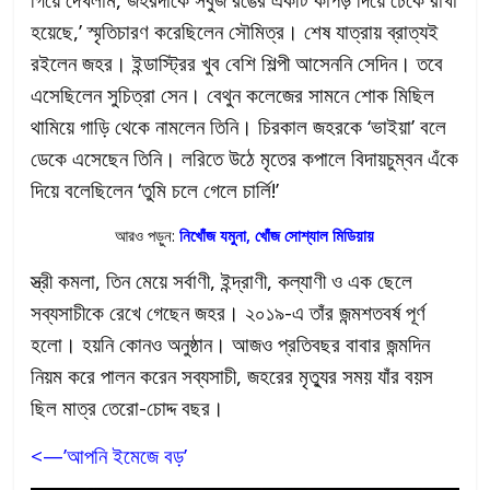
হয়েছে,’ স্মৃতিচারণ করেছিলেন সৌমিত্র। শেষ যাত্রায় ব্রাত্যই
রইলেন জহর। ইন্ডাস্ট্রির খুব বেশি শিল্পী আসেননি সেদিন। তবে
এসেছিলেন সুচিত্রা সেন। বেথুন কলেজের সামনে শোক মিছিল
থামিয়ে গাড়ি থেকে নামলেন তিনি। চিরকাল জহরকে ‘ভাইয়া’ বলে
ডেকে এসেছেন তিনি। লরিতে উঠে মৃতের কপালে বিদায়চুম্বন এঁকে
দিয়ে বলেছিলেন ‘তুমি চলে গেলে চার্লি!’
আরও পড়ুন:
নিখোঁজ যমুনা, খোঁজ সোশ্যাল মিডিয়ায়
স্ত্রী কমলা, তিন মেয়ে সর্বাণী, ইন্দ্রাণী, কল্যাণী ও এক ছেলে
সব্যসাচীকে রেখে গেছেন জহর। ২০১৯-এ তাঁর জন্মশতবর্ষ পূর্ণ
হলো। হয়নি কোনও অনুষ্ঠান। আজও প্রতিবছর বাবার জন্মদিন
নিয়ম করে পালন করেন সব্যসাচী, জহরের মৃত্যুর সময় যাঁর বয়স
ছিল মাত্র তেরো-চোদ্দ বছর।
<—’আপনি ইমেজে বড়’