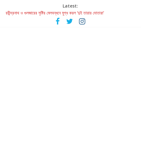
Latest:
রবীন্দ্রনাথ ও গুলজারের সৃষ্টির মেলবন্ধনে মুগ্ধ করল ‘দুই তারার দোতারা’
কলের গান থেকে রীলস্ — বাঙালির গান শোনার বিবর্তনের গল্প
জগন্নাথমঙ্গলম্ — বাংলায় প্রথমবার মঞ্চে এবার রথযাত্রার উদযাপন
Retribution: A Thought-Provoking Short Film That Challenges
Our Understanding of Justice
হাওয়া বদলের টলিউডে ‘তুমি এলে তাই’