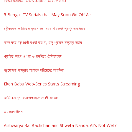
নিজের মেয়েদের বিয়েতে কন্যাদান করব না: সোমা
5 Bengali TV Serials that May Soon Go Off-Air
রবীন্দ্রনাথকে নিয়ে হাস্যরস করা যাবে না কেন? প্রশ্ন তসলিমার
নকল করে বড় শিল্পী হওয়া যায় না, রানু প্রসঙ্গে মন্তব্য লতার
খ্যাতির আগে ও পরে ৬ জনপ্রিয় টেলিতারকা
প্রযোজনা সংস্থাই আমাকে সরিয়েছে: অনামিকা
Eken Babu Web-Series Starts Streaming
আমি ক্লান্ত, হতাশাগ্রস্ত: লাবণী সরকার
এ কেমন জীবন
Aishwarya Rai Bachchan and Shweta Nanda: All’s Not Well?