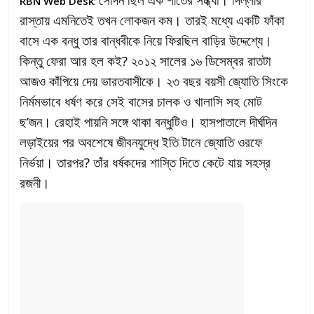
RBN Web Desk
:
রাস্তায় এমনিতেই তখন লোকজন কম। তারই মধ্যে একটি ফাঁকা
বাসে এক বন্ধু তার বান্ধবীকে নিয়ে ফিরছিল বাড়ির উদ্দেশ্যে।
কিন্তু ফেরা আর হল কই? ২০১২ সালের ১৬ ডিসেম্বর রাতটা
আজও কাঁপিয়ে দেয় ভারতবাসীকে। ২৩ বছর বয়সী জ্যোতি সিংকে
নির্মমভাবে ধর্ষণ করে সেই বাসের চালক ও খালাসি সহ মোট
ছ’জন। রেহাই পায়নি সঙ্গে থাকা বন্ধুটিও। হাসপাতালে দীর্ঘদিন
লড়াইয়ের পর অবশেষে জীবনযুদ্ধে ইতি টানে জ্যোতি ওরফে
নির্ভয়া। তারপর? তাঁর ধর্ষকদের শাস্তি দিতে কেটে যায় সহস্র
রজনী।