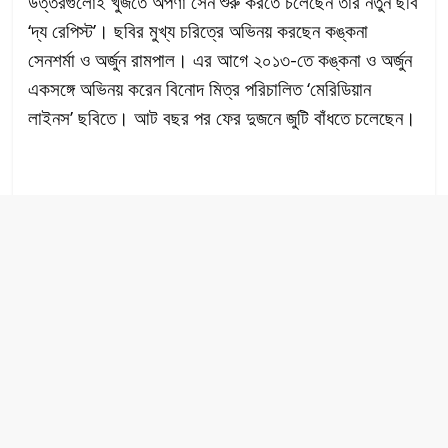
উত্তরগুলোই খুঁজতে অপর্ণা সেন শুরু করতে চলেছেন তাঁর নতুন ছবি
‘দ্য রেপিস্ট’। ছবির মুখ্য চরিত্রে অভিনয় করছেন কঙ্কনা
সেনশর্মা ও অর্জুন রামপাল। এর আগে ২০১৩-তে কঙ্কনা ও অর্জুন
একসঙ্গে অভিনয় করেন বিনোদ মিত্র পরিচালিত ‘মেরিডিয়ান
লাইনস’ ছবিতে। আট বছর পর ফের দুজনে জুটি বাঁধতে চলেছেন।