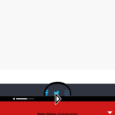
Copyright © 2026
RadioBanglaNet
. All rights reserved.
Radio Station:
RadioBanglaNet