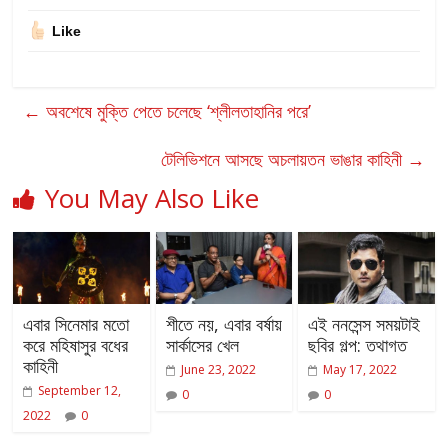
Like
←
অবশেষে মুক্তি পেতে চলেছে ‘শ্লীলতাহানির পরে’
টেলিভিশনে আসছে অচলায়তন ভাঙার কাহিনী
→
You May Also Like
এবার সিনেমার মতো
শীতে নয়, এবার বর্ষায়
এই ননসেন্স সময়টাই
করে মহিষাসুর বধের
সার্কাসের খেল
ছবির গল্প: তথাগত
কাহিনী
June 23, 2022
May 17, 2022
September 12,
0
0
2022
0