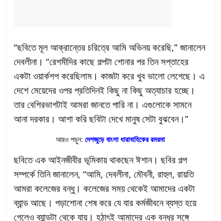
“ছবিতে মূল আক্রান্তের চরিত্রে আমি অভিনয় করেছি,” জানালেন
দেবলীনা। “রেশমীদির কাছে গল্পটা শোনার পর তিন সপ্তাহের
একটা ওয়ার্কশপ করেছিলাম। কাজটা করে খুব ভালো লেগেছে। এ
দেশে মেয়েদের ওপর প্রতিদিনই কিছু না কিছু অত্যাচার হচ্ছে।
তার বেশিরভাগটাই আমরা জানতে পারি না। এগুলোকে সামনে
আনা দরকার। আশা করি ছবিটা দেখে মানুষ সেটা বুঝবেন।”
আরও পড়ুন:
দেশজুড়ে বাংলা ধারাবাহিকের রমরমা
ছবিতে এক আইনজীবীর ভূমিকায় থাকছেন ঈশান। ছবির গল্প
সম্পর্কে তিনি জানালেন, “আমি, দেবলীনা, মৌবনী, রাহুল, রায়তি
আমরা কলেজের বন্ধু। কলেজের সময় থেকেই আমাদের একটা
ব্যান্ড আছে। পড়াশোনা শেষ করে যে যার কর্মজীবনে ব্যস্ত হয়ে
গেলেও ব্যান্ডটা থেকে যায়। হঠাৎই আমাদের এক বন্ধুর সঙ্গে