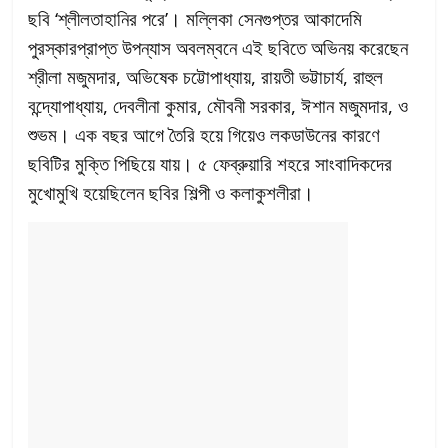
ছবি ‘শ্লীলতাহানির পরে’। মল্লিকা সেনগুপ্তর আকাদেমি
পুরস্কারপ্রাপ্ত উপন্যাস অবলম্বনে এই ছবিতে অভিনয় করেছেন
শ্রীলা মজুমদার, অভিষেক চট্টোপাধ্যায়, রায়তী ভট্টাচার্য, রাহুল
বন্দ্যোপাধ্যায়, দেবলীনা কুমার, মৌবনী সরকার, ঈশান মজুমদার, ও
শুভম। এক বছর আগে তৈরি হয়ে গিয়েও লকডাউনের কারণে
ছবিটির মুক্তি পিছিয়ে যায়। ৫ ফেব্রুয়ারি শহরে সাংবাদিকদের
মুখোমুখি হয়েছিলেন ছবির শিল্পী ও কলাকুশলীরা।