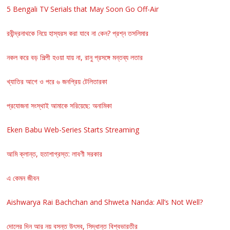
5 Bengali TV Serials that May Soon Go Off-Air
রবীন্দ্রনাথকে নিয়ে হাস্যরস করা যাবে না কেন? প্রশ্ন তসলিমার
নকল করে বড় শিল্পী হওয়া যায় না, রানু প্রসঙ্গে মন্তব্য লতার
খ্যাতির আগে ও পরে ৬ জনপ্রিয় টেলিতারকা
প্রযোজনা সংস্থাই আমাকে সরিয়েছে: অনামিকা
Eken Babu Web-Series Starts Streaming
আমি ক্লান্ত, হতাশাগ্রস্ত: লাবণী সরকার
এ কেমন জীবন
Aishwarya Rai Bachchan and Shweta Nanda: All’s Not Well?
দোলের দিন আর নয় বসন্ত উৎসব, সিদ্ধান্ত বিশ্বভারতীর