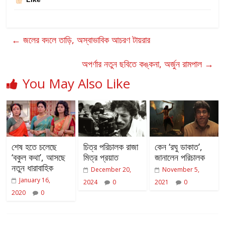
←
জলের বদলে তাড়ি, অস্বাভাবিক আচরণ টায়রার
অপর্ণার নতুন ছবিতে কঙ্কনা, অর্জুন রামপাল
→
You May Also Like
শেষ হতে চলেছে
চিত্র পরিচালক রাজা
কেন ‘রঘু ডাকাত’,
‘বকুল কথা’, আসছে
মিত্র প্রয়াত
জানালেন পরিচালক
নতুন ধারাবাহিক
December 20,
November 5,
January 16,
2024
0
2021
0
2020
0