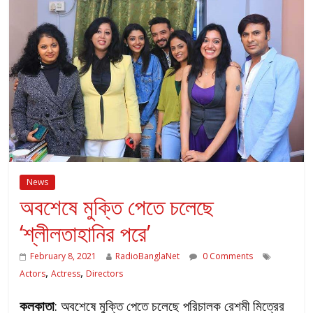
News
অবশেষে মুক্তি পেতে চলেছে
‘শ্লীলতাহানির পরে’
February 8, 2021
RadioBanglaNet
0 Comments
,
,
Actors
Actress
Directors
কলকাতা
: অবশেষে মুক্তি পেতে চলেছে পরিচালক রেশমী মিত্রের