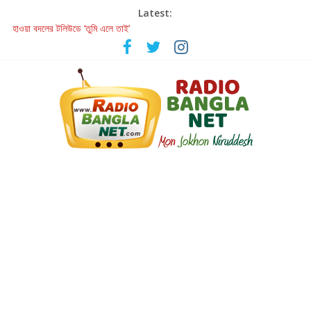
Latest:
হাওয়া বদলের টলিউডে ‘তুমি এলে তাই’
রবীন্দ্রনাথ ও গুলজারের সৃষ্টির মেলবন্ধনে মুগ্ধ করল ‘দুই তারার দোতারা’
কলের গান থেকে রীলস্ — বাঙালির গান শোনার বিবর্তনের গল্প
জগন্নাথমঙ্গলম্ — বাংলায় প্রথমবার মঞ্চে এবার রথযাত্রার উদযাপন
Retribution: A Thought-Provoking Short Film That Challenges
Our Understanding of Justice