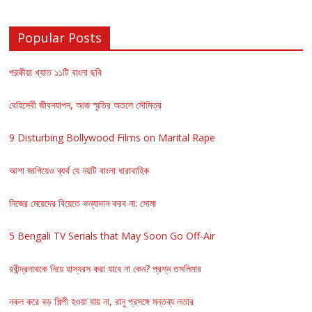
Popular Posts
পরকীয়া খ্যাত ১১টি বাংলা ছবি
বেহিসেবী জীবনযাপন, আজ স্মৃতির অতলে সৌমিত্র
9 Disturbing Bollywood Films on Marital Rape
আশা জাগিয়েও ব্যর্থ যে নয়টি বাংলা ধারাবাহিক
নিজের মেয়েদের বিয়েতে কন্যাদান করব না: সোমা
5 Bengali TV Serials that May Soon Go Off-Air
রবীন্দ্রনাথকে নিয়ে হাস্যরস করা যাবে না কেন? প্রশ্ন তসলিমার
নকল করে বড় শিল্পী হওয়া যায় না, রানু প্রসঙ্গে মন্তব্য লতার