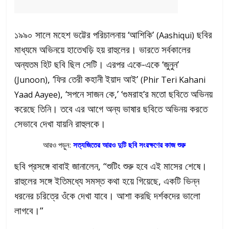
১৯৯০ সালে মহেশ ভট্টের পরিচালনায় ‘আশিকি’
ছবির
(Aashiqui)
মাধ্যমে অভিনয়ে হাতেখড়ি হয় রাহুলের। ভারতে সর্বকালের
অন্যতম হিট ছবি ছিল সেটি। এরপর একে-একে ‘জুনুন’
, ‘ফির তেরী কহানী ইয়াদ আই’
(Junoon)
(Phir Teri Kahani
, ‘সপনে সাজন কে,’ ‘গুমরাহ’র মতো ছবিতে অভিনয়
Yaad Aayee)
করেছে তিনি। তবে এর আগে অন্য ভাষার ছবিতে অভিনয় করতে
সেভাবে দেখা যায়নি রাহুলকে।
আরও পড়ুন:
সত্যজিতের আরও দুটি ছবি সংরক্ষণের কাজ শুরু
ছবি প্রসঙ্গে বাবাই জানালেন, “শুটিং শুরু হবে এই মাসের শেষে।
রাহুলের সঙ্গে ইতিমধ্যে সমস্ত কথা হয়ে গিয়েছে, একটি ভিন্ন
ধরনের চরিত্রে ওঁকে দেখা যাবে। আশা করছি দর্শকদের ভালো
লাগবে।”