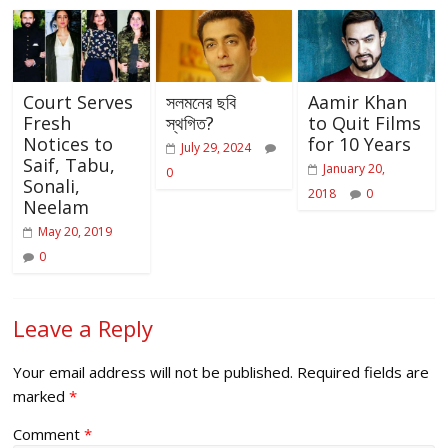
Court Serves
সলমনের ছবি
Aamir Khan
Fresh
স্থগিত?
to Quit Films
Notices to
for 10 Years
July 29, 2024
Saif, Tabu,
January 20,
0
Sonali,
2018
0
Neelam
May 20, 2019
0
Leave a Reply
Your email address will not be published.
Required fields are
marked
*
Comment
*