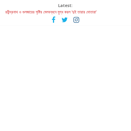
Latest:
রবীন্দ্রনাথ ও গুলজারের সৃষ্টির মেলবন্ধনে মুগ্ধ করল ‘দুই তারার দোতারা’
কলের গান থেকে রীলস্ — বাঙালির গান শোনার বিবর্তনের গল্প
জগন্নাথমঙ্গলম্ — বাংলায় প্রথমবার মঞ্চে এবার রথযাত্রার উদযাপন
Retribution: A Thought-Provoking Short Film That Challenges
Our Understanding of Justice
হাওয়া বদলের টলিউডে ‘তুমি এলে তাই’