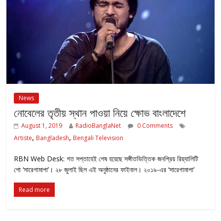
News
নোবেলের তৃতীয় স্থান পাওয়া নিয়ে ক্ষোভ বাংলাদেশে
August 1, 2019
RadioBanglaNet
0 Comments
,
,
Artiste
Bangladesh
Bengali Television
RBN Web Desk: গত সপ্তাহেই শেষ হয়েছে সঙ্গীতভিত্তিক জনপ্রিয় রিয়্যালিটি
শো ‘সারেগামাপা’। ২৮ জুলাই ছিল এই অনুষ্ঠানের ফাইনাল। ২০১৯-এর ‘সারেগামাপা’
Read more