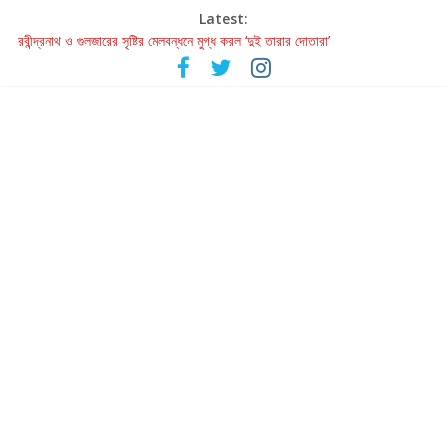
Latest:
রবীন্দ্রনাথ ও গুলজারের সৃষ্টির মেলবন্ধনে মুগ্ধ করল ‘দুই তারার দোতারা’
কলের গান থেকে রীলস্ — বাঙালির গান শোনার বিবর্তনের গল্প
জগন্নাথমঙ্গলম্ — বাংলায় প্রথমবার মঞ্চে এবার রথযাত্রার উদযাপন
Retribution: A Thought-Provoking Short Film That Challenges
Our Understanding of Justice
হাওয়া বদলের টলিউডে ‘তুমি এলে তাই’