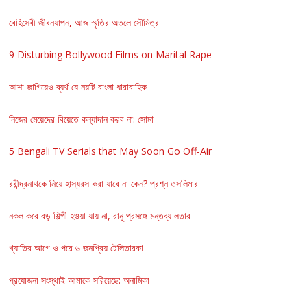
বেহিসেবী জীবনযাপন, আজ স্মৃতির অতলে সৌমিত্র
9 Disturbing Bollywood Films on Marital Rape
আশা জাগিয়েও ব্যর্থ যে নয়টি বাংলা ধারাবাহিক
নিজের মেয়েদের বিয়েতে কন্যাদান করব না: সোমা
5 Bengali TV Serials that May Soon Go Off-Air
রবীন্দ্রনাথকে নিয়ে হাস্যরস করা যাবে না কেন? প্রশ্ন তসলিমার
নকল করে বড় শিল্পী হওয়া যায় না, রানু প্রসঙ্গে মন্তব্য লতার
খ্যাতির আগে ও পরে ৬ জনপ্রিয় টেলিতারকা
প্রযোজনা সংস্থাই আমাকে সরিয়েছে: অনামিকা