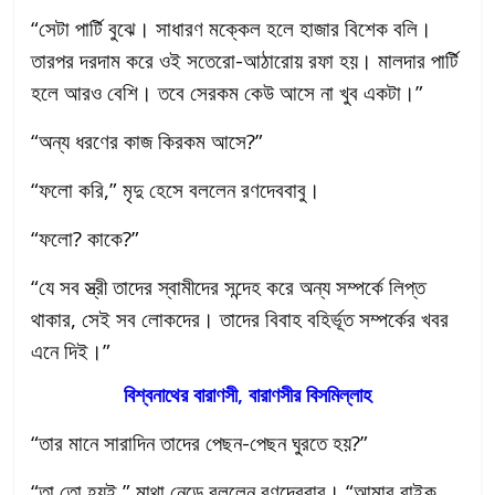
“সেটা পার্টি বুঝে। সাধারণ মক্কেল হলে হাজার বিশেক বলি।
তারপর দরদাম করে ওই সতেরো-আঠারোয় রফা হয়। মালদার পার্টি
হলে আরও বেশি। তবে সেরকম কেউ আসে না খুব একটা।”
“অন্য ধরণের কাজ কিরকম আসে?”
“ফলো করি,” মৃদু হেসে বললেন রণদেববাবু।
“ফলো? কাকে?”
“যে সব স্ত্রী তাদের স্বামীদের সন্দেহ করে অন্য সম্পর্কে লিপ্ত
থাকার, সেই সব লোকদের। তাদের বিবাহ বহির্ভূত সম্পর্কের খবর
এনে দিই।”
বিশ্বনাথের বারাণসী, বারাণসীর বিসমিল্লাহ
“তার মানে সারাদিন তাদের পেছন-পেছন ঘুরতে হয়?”
“তা তো হয়ই,” মাথা নেড়ে বললেন রণদেববাবু। “আমার বাইক