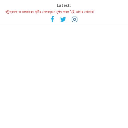
Latest:
হাওয়া বদলের টলিউডে ‘তুমি এলে তাই’
রবীন্দ্রনাথ ও গুলজারের সৃষ্টির মেলবন্ধনে মুগ্ধ করল ‘দুই তারার দোতারা’
কলের গান থেকে রীলস্ — বাঙালির গান শোনার বিবর্তনের গল্প
জগন্নাথমঙ্গলম্ — বাংলায় প্রথমবার মঞ্চে এবার রথযাত্রার উদযাপন
Retribution: A Thought-Provoking Short Film That Challenges
Our Understanding of Justice