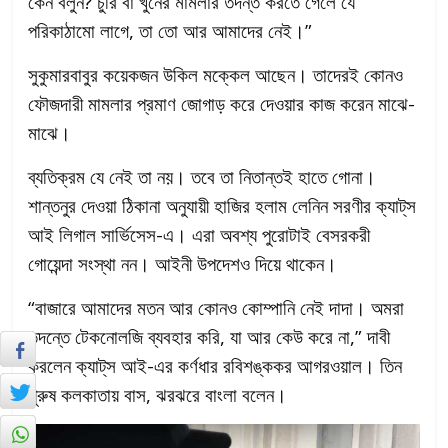
কেন বলুন? চুরি বা খুনের মামলার তদন্ত করতে গেলে যে
পরিকাঠামো লাগে, তা তো আর আমাদের নেই।”
সুকুমারবাবুর কয়েকজন উকিল মক্কেল আছেন। তাদেরই কোনও
ফৌজদারী মামলার প্রমাণ জোগাড় করে দেওয়ার কাজ করেন মাঝে-
মাঝে।
ব্যতিক্রম যে নেই তা নয়। তবে তা নিতান্তই হাতে গোনা।
শান্তনুর দেওয়া ঠিকানা অনুযায়ী হাজির হলাম লেনিন সরণীর ক্যাট্‌স
আই লিগাল সার্ভিসেস-এ। এরা অবশ্য পুরোটাই বেসরকরী
গোয়েন্দা সংস্থা নন। আইনী উপদেশও দিয়ে থাকেন।
“বাজারে আমাদের মতন আর কোনও কোম্পানি নেই দাদা। অমরা
তদন্তে টেকনোলজি ব্যবহার করি, যা আর কেউ করে না,” দাবী
করলেন ক্যাট্‌স আই-এর কর্ণধার রবিশঙ্ককর আগরওয়াল। তিন
পুরুষ কলকাতায় বাস, ঝরঝরে বাংলা বলেন।