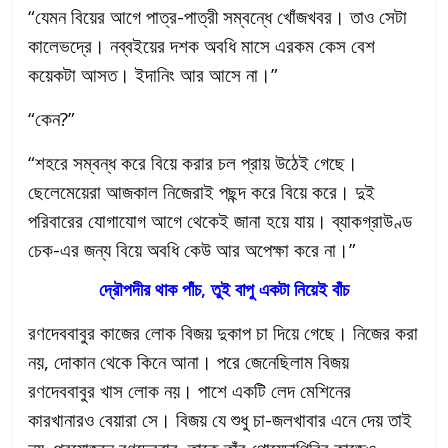
“যেমন বিয়ের আগে পাত্র-পাত্রী সম্বন্ধে খোঁজখবর। তাও সেটা
কালেভদ্রে। নব্বইয়ের দশক অবধি মাসে এরকম কেস বেশ
কয়েকটা আসত। ইদানিং আর আসে না।”
“কেন?”
“শহরে সম্বন্ধ করে বিয়ে করার চল প্রায় উঠেই গেছে।
ছেলেমেয়েরা আজকাল নিজেরাই পছন্দ করে বিয়ে করে। দুই
পরিবারের যোগাযোগ আগে থেকেই জানা হয়ে যায়। ব্যাকগ্রাউণ্ড
চেক-এর জন্য বিয়ে অবধি কেউ আর অপেক্ষা করে না।”
দ্রৌপদীর থাক পাঁচ, তুই বাপু একটা নিয়েই বাঁচ
রণদেববাবুর কাজের লোক বিজয় দুকাপ চা দিয়ে গেছে। নিজের করা
নয়, দোকান থেকে কিনে আনা। পরে জেনেছিলাম বিজয়
রণদেববাবুর খাস লোক নয়। পাশে একটি লেদ মেশিনের
কারখানারও বেয়ারা সে। বিজয় যে শুধু চা-জলখাবার এনে দেয় তাই