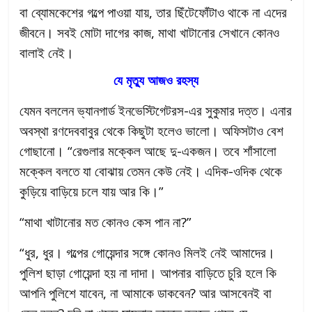
বা ব্যোমকেশের গল্পে পাওয়া যায়, তার ছিঁটেফোঁটাও থাকে না এদের
জীবনে। সবই মোটা দাগের কাজ, মাথা খাটানোর সেখানে কোনও
বালাই নেই।
যে মৃত্যু আজও রহস্য
যেমন বললেন ভ্যানগার্ড ইনভেস্টিগেটরস-এর সুকুমার দত্ত। এনার
অবস্থা রণদেববাবুর থেকে কিছুটা হলেও ভালো। অফিসটাও বেশ
গোছানো। “রেগুলার মক্কেল আছে দু-একজন। তবে শাঁসালো
মক্কেল বলতে যা বোঝায় তেমন কেউ নেই। এদিক-ওদিক থেকে
কুড়িয়ে বাড়িয়ে চলে যায় আর কি।”
“মাথা খাটানোর মত কোনও কেস পান না?”
“ধুর, ধুর। গল্পের গোয়েন্দার সঙ্গে কোনও মিলই নেই আমাদের।
পুলিশ ছাড়া গোয়েন্দা হয় না দাদা। আপনার বাড়িতে চুরি হলে কি
আপনি পুলিশে যাবেন, না আমাকে ডাকবেন? আর আসবেনই বা