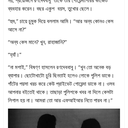
নয়, প্রয়োজনে রণদেববাবু তাকে তাঁর গোয়েন্দাগিরির কাজেও
ব্যবহার করেন। বছর একুশ বয়স, তুখোর ছেলে।
“হুম,” চায়ে চুমুক দিয়ে বললাম আমি। “আর অন্য কোনও কেস
আসে না?”
“অন্য কেস মানে? খুন, রাহাজানি?”
“হ্যাঁ।”
“না মশাই,” বিষণ্ণ হাসলেন রণদেববাবু। “খুন তো অনেক বড়
ব্যাপার। ছোটোখাটো চুরি ছিনতাই হলেও লোকে পুলিশ ডাকে।
গাঁটের পয়সা খরচ করে কেউ প্রাইভেট গোয়েন্দা ডাকে না। ওসব
আপনার বইতেই থাকে। তাছাড়া পুলিশকে খবর না দিলে কেসটা
লিগাল হয় না। আমরা তো আর এফআইআর নিতে পারব না।”