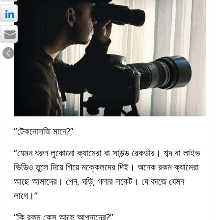
“টেকনোলজি মানে?”
“যেমন ধরুন লুকোনো ক্যামেরা বা সাউন্ড রেকর্ডার। শব্দ বা লাইভ
ভিডিও তুলে নিয়ে গিয়ে মক্কেলদের দিই। অনেক রকম ক্যামেরা
আছে আমাদের। পেন, ঘড়ি, গলার লকেট। যে কাজে যেমন
লাগে।”
“কি রকম কেস আসে আপনাদের?”