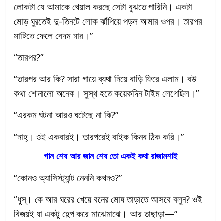
লোকটা যে আমাকে খেয়াল করছে সেটা বুঝতে পারিনি। একটা
মোড় ঘুরতেই দু-তিনটে লোক ঝাঁপিয়ে পড়ল আমার ওপর। তারপর
মাটিতে ফেলে বেদম মার।”
“তারপর?”
“তারপর আর কি? সারা গায়ে ব্যথা নিয়ে বাড়ি ফিরে এলাম। বউ
কথা শোনালো অনেক। সুস্থ হতে কয়েকদিন টাইম লেগেছিল।”
“এরকম ঘটনা আরও ঘটেছে না কি?”
“নাহ্। ওই একবারই। তারপরেই বাইক কিনব ঠিক করি।”
গান শেষ আর জান শেষ তো একই কথা রাজামশাই
“কোনও অ্যাসিস্ট্যান্ট নেননি কখনও?”
“ধুস্‌। কে আর ঘরের খেয়ে বনের মোষ তাড়াতে আসবে বলুন? ওই
বিজয়ই যা একটু হেল্প করে মাঝেমাঝে। আর তাছাড়া—”