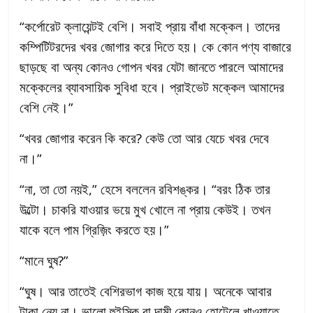
“কর্পোরেট ক্লায়েন্টই বেশি। সবাই প্রায় বাঁধা মক্কেল। তাদের
কম্পিটিটরদের খবর জোগার করে দিতে হয়। কে কোন পণ্য বাজারে
ছাড়ছে বা অন্য কোনও গোপন খবর যেটা জানতে পারলে আমাদের
মক্কেলের ব্যাবসায়িক সুবিধা হবে। প্রাইভেট মক্কেল আমাদের
বেশি নেই।”
“খবর জোগার করেন কি করে? কেউ তো আর যেচে খবর দেবে
না।”
“না, তা তো নয়ই,” হেসে বললেন রবিশঙ্কর। “বরং ঠিক তার
উল্টো। চাকরি যাওয়ার ভয়ে মুখ খোলে না প্রায় কেউই। তখন
যাকে বলে পাম গ্রিজ়িং করতে হয়।”
“মানে ঘুষ?”
“ঘুষ। আর তাতেই বেশিরভাগ কাজ হয়ে যায়। অনেকে আবার
টাকা নেয় না। ভালো হুইস্কি বা দামী কোনও হোটেলে খাওয়াতে