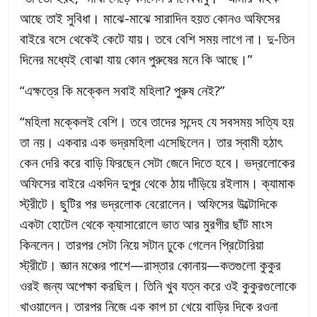
আছে তাই সুবিধা। মাঝে-মাঝে সারাদিন হয়ত কোনও অফিসের
বাইরে বসে থেকেই কেটে যায়। তবে বেশি সময় লাগে না। দু-তিন
দিনের মধ্যেই বোঝা যায় কোন পুরুষের মনে কি আছে।”
“এক্ষত্রে কি মক্কেল সবাই মহিলা? পুরুষ নেই?”
“মহিলা মক্কেলই বেশি। তবে তাদের সন্দেহ যে সবসময় সত্যি হয়
তা নয়। একবার এক ভদ্রমহিলা এসেছিলেন। তার স্বামী হঠাৎ
কেন দেরি করে বাড়ি ফিরছেন সেটা জেনে দিতে হবে। ভদ্রলোকের
অফিসের বাইরে একদিন দুপুর থেকে ঠায় দাঁড়িয়ে রইলাম। ক্যামাক
স্ট্রীটে। ছুটির পর ভদ্রলোক বেরোলেন। অফিসের উল্টোদিকে
একটা হোটেল থেকে ক্যাসারোলে ভাত আর মুরগীর ছাঁট মাংস
কিনলেন। তারপর সেটা নিয়ে সটান ঢুকে গেলেন প্রিটোরিয়া
স্ট্রীটে। জ্ঞান মঞ্চের পাশে—রাস্তার কোনায়—কতগুলো কুকুর
ওরই জন্য অপেক্ষা করছিল। তিনি খুব যত্ন করে ওই কুকুরগুলোকে
খাওয়ালেন। তারপর নিজে এক কাপ চা খেয়ে বাড়ির দিকে রওনা