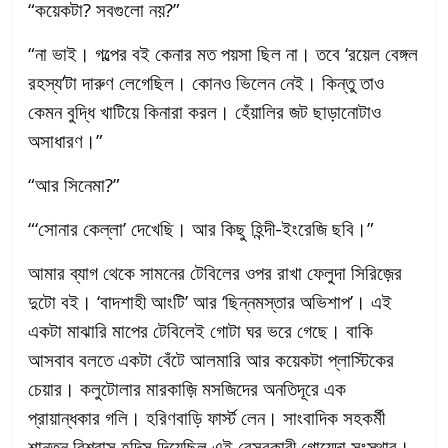
“কয়েকটা? সবগুলো নয়?”
“না ভাই। গল্পের বই কেনার মত পয়সা ছিল না। তবে ‘রয়েল বেঙ্গল
রহস্য’টা দারুণ লেগেছিল। কোনও ভিলেন নেই। কিন্তু তাও
কেমন বুদ্ধি খাটিয়ে কিনারা করল। হেঁয়ালির জট ছাড়ানোটাও
অসাধারণ।”
“আর সিনেমা?”
“‘সোনার কেল্লা’ দেখেছি। আর কিছু হিন্দী-ইংরেজি ছবি।”
আমার ব্যাগ থেকে সামনের টেবিলের ওপর রাখা ফেলুদা সিরিজ়ের
দুটো বই। ‘বাদশাহী আংটি’ আর ‘ছিন্নমস্তার অভিশাপ’। এই
একটা মাঝারি মাপের টেবিলেই গোটা ঘর ভরে গেছে। বাকি
আসবাব বলতে একটা বেঁটে আলমারি আর কয়েকটা প্লাস্টিকের
চেয়ার। কলুটোলার মারকাজ়ি মসজিদের অনতিদূরে এক
প্রায়ান্ধকার গলি। হরিণবাড়ি ফার্স্ট লেন। সাংবাদিক সহকর্মী
শান্তনু বিশ্বাস হদিস দিয়েছিল এই বেসরকারী গোয়েন্দা সংস্থার।