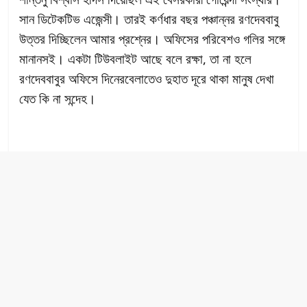
সান ডিটেকটিভ এজেন্সী। তারই কর্ণধার বছর পঞ্চান্নর রণদেববাবু
উত্তর দিচ্ছিলেন আমার প্রশ্নের। অফিসের পরিবেশও গলির সঙ্গে
মানানসই। একটা টিউবলাইট আছে বলে রক্ষা, তা না হলে
রণদেববাবুর অফিসে দিনেরবেলাতেও দুহাত দূরে থাকা মানুষ দেখা
যেত কি না সন্দেহ।