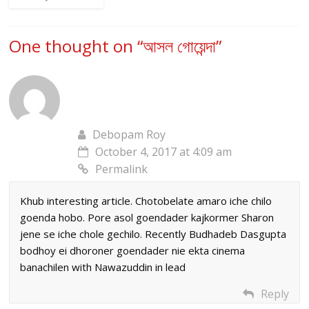
One thought on “
আসল গোয়েন্দা
”
Debopam Roy
October 4, 2017 at 4:09 am
Permalink
Khub interesting article. Chotobelate amaro iche chilo
goenda hobo. Pore asol goendader kajkormer Sharon
jene se iche chole gechilo. Recently Budhadeb Dasgupta
bodhoy ei dhoroner goendader nie ekta cinema
banachilen with Nawazuddin in lead
Reply