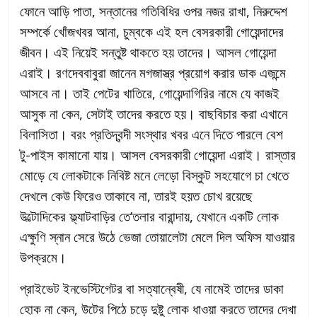
ফোনে আড়ি পাতা, সন্তানের গতিবিধির ওপর নজর রাখা, নিরুদ্দেশ
সম্পর্কে খোঁজখবর আনা, চুম্বকে এই হল বেসরকারী গোয়েন্দাদের
জীবন। এই নিয়েই সন্তুষ্ট থাকতে হয় তাদের। আসল গোয়েন্দা
এরাই। রণদেববাবুরা জানেন মগজাস্ত্র প্রয়োগ করার ডাক এজন্মে
আসবে না। তাই পেটের খাতিরে, গোয়েন্দাগিরির নামে যে কাজই
আসুক না কেন, সেটাই তাদের করতে হয়। বাছবিচার করা এখানে
বিলাসিতা। বরং প্রতিদ্বন্দী সংস্থার খবর এনে দিতে পারলে বেশ
টু-পাইস কামানো যায়। আসল বেসরকারী গোয়েন্দা এরাই। রাস্তার
মোড়ে যে লোকটাকে নিবিষ্ট মনে লেড়ো বিস্কুট সহযোগে চা খেতে
দেখলে কেউ ফিরেও তাকাবে না, তারই হয়ত চোখ রয়েছে
উল্টোদিকের ফ্ল্যাটবাড়ির তে’তলার বারান্দায়, যেখানে একটি লোক
এক্ষুণি স্নান সেরে উঠে ভেজা তোয়ালেটা মেলে দিল অফিস যাওয়ার
উপক্রমে।
প্রাইভেট ইনভেস্টিগেটর বা সত্যান্বেষী, যে নামেই তাদের ডাকা
হোক না কেন, উটের পিঠে চড়ে দুষ্টু লোক ধাওয়া করতে তাদের দেখা