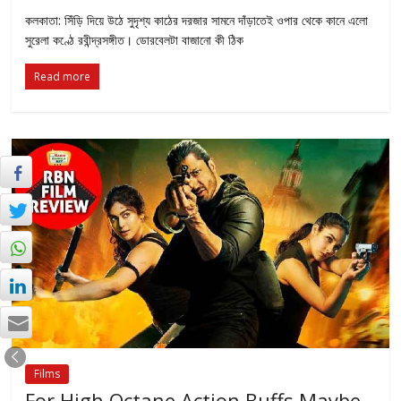
কলকাতা: সিঁড়ি দিয়ে উঠে সুদৃশ্য কাঠের দরজার সামনে দাঁড়াতেই ওপার থেকে কানে এলো
সুরেলা কণ্ঠে রবীন্দ্রসঙ্গীত। ডোরবেলটা বাজানো কী ঠিক
Read more
Films
For High Octane Action Buffs Maybe