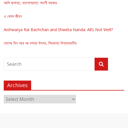
আমি ক্লান্ত, হতাশাগ্রস্ত: লাবণী সরকার
এ কেমন জীবন
Aishwarya Rai Bachchan and Shweta Nanda: All’s Not Well?
দোলের দিন আর নয় বসন্ত উৎসব, সিদ্ধান্ত বিশ্বভারতীর
Archives