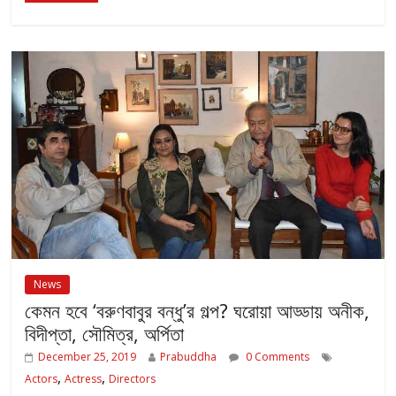
News
কেমন হবে ‘বরুণবাবুর বন্ধু’র গল্প? ঘরোয়া আড্ডায় অনীক,
বিদীপ্তা, সৌমিত্র, অর্পিতা
December 25, 2019
Prabuddha
0 Comments
,
,
Actors
Actress
Directors