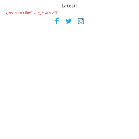
Latest:
হাওয়া বদলের টলিউডে ‘তুমি এলে তাই’
রবীন্দ্রনাথ ও গুলজারের সৃষ্টির মেলবন্ধনে মুগ্ধ করল ‘দুই তারার দোতারা’
কলের গান থেকে রীলস্ — বাঙালির গান শোনার বিবর্তনের গল্প
জগন্নাথমঙ্গলম্ — বাংলায় প্রথমবার মঞ্চে এবার রথযাত্রার উদযাপন
Retribution: A Thought-Provoking Short Film That Challenges
Our Understanding of Justice