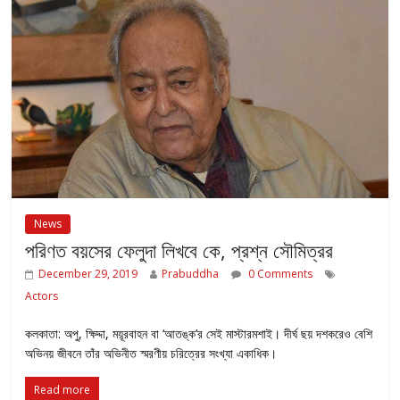
News
পরিণত বয়সের ফেলুদা লিখবে কে, প্রশ্ন সৌমিত্রর
December 29, 2019
Prabuddha
0 Comments
Actors
কলকাতা: অপু, ক্ষিদ্দা, ময়ূরবাহন বা ‘আতঙ্ক’র সেই মাস্টারমশাই। দীর্ঘ ছয় দশকরেও বেশি
অভিনয় জীবনে তাঁর অভিনীত স্মরণীয় চরিত্রের সংখ্যা একাধিক।
Read more