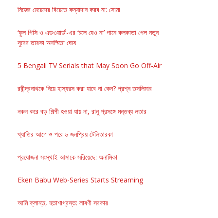
নিজের মেয়েদের বিয়েতে কন্যাদান করব না: সোমা
‘ফুল পিসি ও এডওয়ার্ড’-এর ‘চলে যেও না’ গানে কলকাতা পেল নতুন
সুরের তারকা অনস্মিতা ঘোষ
5 Bengali TV Serials that May Soon Go Off-Air
রবীন্দ্রনাথকে নিয়ে হাস্যরস করা যাবে না কেন? প্রশ্ন তসলিমার
নকল করে বড় শিল্পী হওয়া যায় না, রানু প্রসঙ্গে মন্তব্য লতার
খ্যাতির আগে ও পরে ৬ জনপ্রিয় টেলিতারকা
প্রযোজনা সংস্থাই আমাকে সরিয়েছে: অনামিকা
Eken Babu Web-Series Starts Streaming
আমি ক্লান্ত, হতাশাগ্রস্ত: লাবণী সরকার