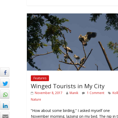
Features
Winged Tourists in My City
November 8, 2017
Manik
1 Comment
Kol
Nature
“How about some birding,” I asked myself one
November morning, lazying on my bed. The nip in 