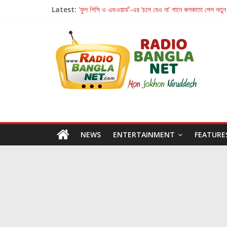
Latest:
‘ফুল পিসি ও এডওয়ার্ড’-এর ‘চলে যেও না’ গানে কলকাতা পেল নতুন
রবীন্দ্রনাথ ও গুলজারের সৃষ্টির মেলবন্ধনে মুগ্ধ করল ‘দুই তারার দো
কলের গান থেকে রীলস্ — বাঙালির গান শোনার বিবর্তনের গল্প
জগন্নাথমঙ্গলম্ — বাংলায় প্রথমবার মঞ্চে এবার রথযাত্রার উদযা
Retribution: A Thought-Provoking Short Film 
NEWS
ENTERTAINMENT
FEATURE