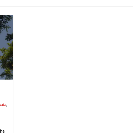
,
kata
the