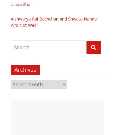
এ কেমন জীবন
Aishwarya Rai Bachchan and Shweta Nanda:
All’s Not Well?
Archives