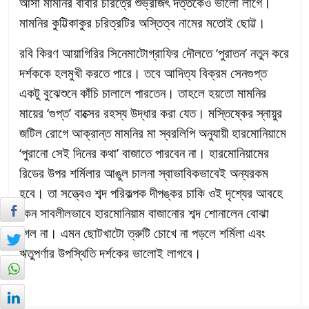
আসা মামনির বাবার চরিত্রে শুভ্রজিৎ দত্তকেও ভালো লাগে।
মামনির কুট্টিকাকুর চরিত্রটির অস্তিত্ব নামের মতোই ছোট্ট।
রবি কিরণ আয়াগিরির সিনেমাটোগ্রাফির দৌলতে ‘পুরাতন’ নতুন করে
দর্শককে হলমুখী করতে পারে। তবে আদিত্য বিক্রম সেনগুপ্ত
একটু বুঝেশুনে কাঁচি চালালে পারতেন। তাহলে হয়তো মামনির
মায়ের ‘গুপ্ত’ বাক্সের রহস্য উদ্ধার করা যেত। মস্তিষ্কের স্নায়ুর
জটিল রোগে আক্রান্ত মামনির মা স্বরলিপি অনুযায়ী হারমোনিয়ামে
‘পুরানো সেই দিনের কথা’ বাজাতে পারবেন না। হারমোনিয়ামের
রিডের উপর শর্মিলার আঙুল চালনা স্বাভাবিকভাবেই অন্যরকম
হবে। তা সত্ত্বেও শব্দ পরিকল্পক দীপঙ্কর চাকি ওই দৃশ্যের আবহে
কেন সাবলীলভাবে হারমোনিয়াম বাজানোর শব্দ শোনালেন বোঝা
গেল না। এমন ছোটখাটো ত্রুটি চোখে না পড়লে শর্মিলা এবং
ঋতুপর্ণার উপস্থিতি দর্শকের ভালোই লাগবে।