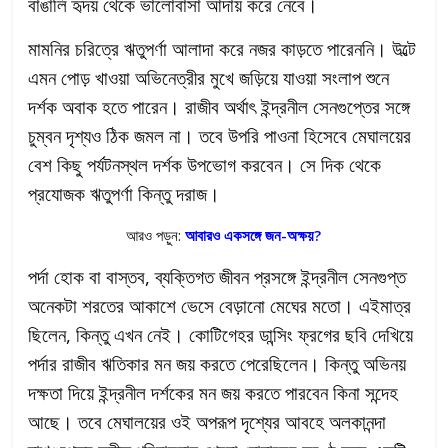
বাঙালি হৃদয় থেকে ভালোবাসা আদায় করে নেবে।
মামনির চরিত্রে ঋতুপর্ণা আলাদা করে নজর কাড়তে পারেননি। উল্টে
এমন পোড় খাওয়া অভিনেত্রীর মুখে জড়িয়ে যাওয়া সংলাপ শুনে
দর্শক অবাক হতে পারেন। রাজীব অর্থাৎ ইন্দ্রনীল সেনগুপ্তের সঙ্গে
চুম্বন দৃশ্যও ঠিক জমল না। তবে উপরি পাওনা হিসেবে মেঘালয়ের
বেশ কিছু পর্যটনস্থল দর্শক উপভোগ করবেন। সে দিক থেকে
প্রযোজক ঋতুপর্ণা কিন্তু দরাজ।
আরও পড়ুন:
আবারও একসঙ্গে জন-অক্ষয়?
পর্দা হোক বা বাস্তব, ব্যক্তিগত জীবন প্রসঙ্গে ইন্দ্রনীল সেনগুপ্ত
অনেকটা শরতের আকাশে ভেসে বেড়ানো মেঘের মতো। এইমাত্র
ছিলেন, কিন্তু এখন নেই। কোটিগেহর ডান্সিং ফ্রগের ছবি দেখিয়ে
পর্দার রাজীব ঋতিকার মন জয় করতে পেরেছিলেন। কিন্তু অভিনয়
দক্ষতা দিয়ে ইন্দ্রনীল দর্শকের মন জয় করতে পারবেন কিনা সন্দেহ
আছে। তবে মেঘালয়ের ওই অপরূপ দৃশ্যের আবহে অলকানন্দা