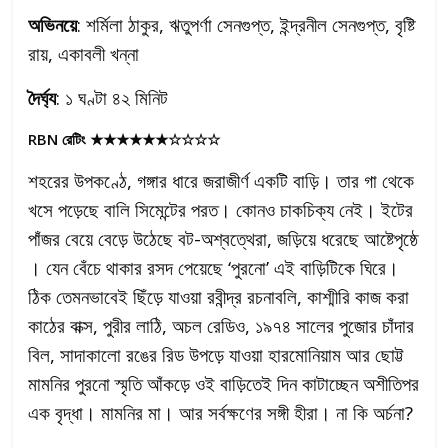
অভিনয়ে
: শর্মিলা ঠাকুর, ঋতুপর্ণা সেনগুপ্ত, ইন্দ্রনীল সেনগুপ্ত, বৃষ্টি
রায়, একাবলী খন্না
দৈর্ঘ্য
: ১ ঘণ্টা ৪২ মিনিট
RBN
রেটিং
★★★★★★☆☆☆☆
শহরের উপকণ্ঠে, গঙ্গার ধারে জরাজীর্ণ একটি বাড়ি। তার গা থেকে
খসে পড়েছে বালি সিমেন্টের পরত। কোনও চাকচিক্য নেই। ইটের
পাঁজর বেয়ে বেড়ে উঠেছে বট-অশ্বত্থেরা, জড়িয়ে ধরেছে আষ্টেপৃষ্ঠে
। যেন বেঁচে থাকার রসদ পেয়েছে ‘পুরনো’ এই বাড়িটিকে ঘিরে।
ঠিক তেমনভাবেই ছিঁড়ে যাওয়া রবীন্দ্র রচনাবলি, কাশ্মীরি কাজ করা
কাঠের বাক্স, পুরীর লাঠি, অচল রেডিও, ১৯৭৪ সালের পুজোর চাঁদার
বিল, সাদাকালো রঙের রিড উপড়ে যাওয়া হারমোনিয়াম আর ছোট্ট
মামনির পুরনো স্মৃতি আঁকড়ে ওই বাড়িতেই দিন কাটাচ্ছেন অশীতিপর
এক বৃদ্ধা। মামনির মা। আর সর্বক্ষণের সঙ্গী হীরা। না কি অর্চনা?