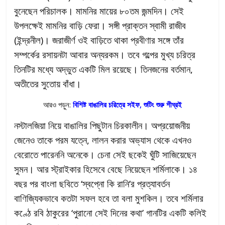
বুনেছেন পরিচালক। মামনির মায়ের ৮০তম জন্মদিন। সেই
উপলক্ষেই মামনির বাড়ি ফেরা। সঙ্গী প্রাক্তন স্বামী রাজীব
(ইন্দ্রনীল)। জরাজীর্ণ ওই বাড়িতে থাকা প্রবীণার সঙ্গে তাঁর
সম্পর্কের রসায়নটা আবার অন্যরকম। তবে গল্পের মুখ্য চরিত্র
তিনটির মধ্যে অদ্ভুত একটি মিল রয়েছে। তিনজনের বর্তমান,
অতীতের সুতোয় বাঁধা।
আরও পড়ুন:
বিশিষ্ট বাঙালির চরিত্রে সইফ, শুটিং শুরু শীঘ্রই
নস্টালজিয়া নিয়ে বাঙালির পিছুটান চিরকালীন। অপ্রয়োজনীয়
জেনেও তাকে পরম যত্নে, লালন করার অভ্যাস থেকে এখনও
বেরোতে পারেননি অনেকে। চেনা সেই ছকেই ঘুঁটি সাজিয়েছেন
সুমন। আর স্ট্রাইকার হিসেবে বেছে নিয়েছেন শর্মিলাকে। ১৪
বছর পর বাংলা ছবিতে ‘স্বপ্নো কি রানি’র প্রত্যাবর্তন
বাণিজ্যিকভাবে কতটা সফল হবে তা বলা মুশকিল। তবে শর্মিলার
কণ্ঠে রবি ঠাকুরের ‘পুরানো সেই দিনের কথা’ গানটির একটি কলিই