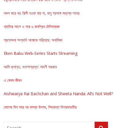
নকল করে বড় শিল্পী হওয়া যায় না, রানু প্রসঙ্গে মন্তব্য লতার
খ্যাতির আগে ও পরে ৬ জনপ্রিয় টেলিতারকা
প্রযোজনা সংস্থাই আমাকে সরিয়েছে: অনামিকা
Eken Babu Web-Series Starts Streaming
আমি ক্লান্ত, হতাশাগ্রস্ত: লাবণী সরকার
এ কেমন জীবন
Aishwarya Rai Bachchan and Shweta Nanda: All’s Not Well?
দোলের দিন আর নয় বসন্ত উৎসব, সিদ্ধান্ত বিশ্বভারতীর