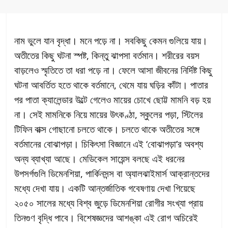
নাম ভুলে যান বৃদ্ধা। মনে পড়ে না। সবকিছু কেমন গুলিয়ে যায়।
অতীতের কিছু ঘটনা স্পষ্ট, কিন্তু ঝাপসা বর্তমান। শরীরের বয়স
বাড়লেও স্মৃতিতে তা ধরা পড়ে না। ফেলে আসা জীবনের নির্দিষ্ট কিছু
ঘটনা আবর্তিত হতে থাকে বর্তমানে, থেমে যায় ঘড়ির কাঁটা। পাতার
পর পাতা ক্যালেন্ডার উল্টে গেলেও মায়ের চোখে ছোট্ট মামনি বড় হয়
না। সেই মামনিকে নিয়ে মায়ের উৎকণ্ঠা, স্কুলের পড়া, স্টিলের
টিফিন বাক্স গোছানো চলতে থাকে। চলতে থাকে অতীতের সঙ্গে
বর্তমানের বোঝাপড়া। চিকিৎসা বিজ্ঞানে এই ‘বোঝাপড়া’র অবশ্য
অন্য ব্যাখ্যা আছে। মেডিকেল সায়েন্স বলছে এই ধরনের
উপসর্গগুলি ডিমেনশিয়া, পার্কিনসন্স বা অ্যালঝাইমার্স আক্রান্তদের
মধ্যে দেখা যায়। একটি আন্তর্জাতিক গবেষণায় দেখা গিয়েছে
২০৫০ সালের মধ্যে বিশ্ব জুড়ে ডিমেনশিয়া রোগীর সংখ্যা প্রায়
তিনগুণ বৃদ্ধি পাবে। বিশেষজ্ঞদের আশঙ্কা এই রোগ অচিরেই