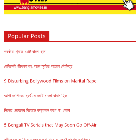
Popular Posts
পরকীয়া খ্যাত ১১টি বাংলা ছবি
বেহিসেবী জীবনযাপন, আজ স্মৃতির অতলে সৌমিত্র
9 Disturbing Bollywood Films on Marital Rape
আশা জাগিয়েও ব্যর্থ যে নয়টি বাংলা ধারাবাহিক
নিজের মেয়েদের বিয়েতে কন্যাদান করব না: সোমা
5 Bengali TV Serials that May Soon Go Off-Air
রবীন্দ্রনাথকে নিয়ে হাস্যরস করা যাবে না কেন? প্রশ্ন তসলিমার