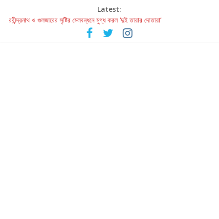
Latest:
রবীন্দ্রনাথ ও গুলজারের সৃষ্টির মেলবন্ধনে মুগ্ধ করল ‘দুই তারার দোতারা’
কলের গান থেকে রীলস্ — বাঙালির গান শোনার বিবর্তনের গল্প
জগন্নাথমঙ্গলম্ — বাংলায় প্রথমবার মঞ্চে এবার রথযাত্রার উদযাপন
Retribution: A Thought-Provoking Short Film That Challenges
Our Understanding of Justice
হাওয়া বদলের টলিউডে ‘তুমি এলে তাই’