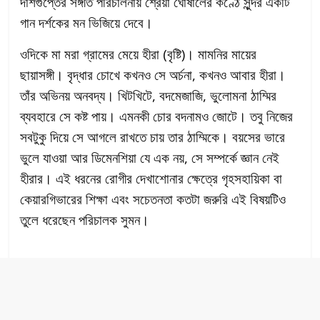
দাশগুপ্তের সঙ্গীত পরিচালনায় শ্রেয়া ঘোষালের কণ্ঠে সুন্দর একটি
গান দর্শকের মন ভিজিয়ে দেবে।
ওদিকে মা মরা গ্রামের মেয়ে হীরা (বৃষ্টি)। মামনির মায়ের
ছায়াসঙ্গী। বৃদ্ধার চোখে কখনও সে অর্চনা, কখনও আবার হীরা।
তাঁর অভিনয় অনবদ্য। খিটখিটে, বদমেজাজি, ভুলোমনা ঠাম্মির
ব্যবহারে সে কষ্ট পায়। এমনকী চোর বদনামও জোটে। তবু নিজের
সবটুকু দিয়ে সে আগলে রাখতে চায় তার ঠাম্মিকে। বয়সের ভারে
ভুলে যাওয়া আর ডিমেনশিয়া যে এক নয়, সে সম্পর্কে জ্ঞান নেই
হীরার। এই ধরনের রোগীর দেখাশোনার ক্ষেত্রে গৃহসহায়িকা বা
কেয়ারগিভারের শিক্ষা এবং সচেতনতা কতটা জরুরি এই বিষয়টিও
তুলে ধরেছেন পরিচালক সুমন।