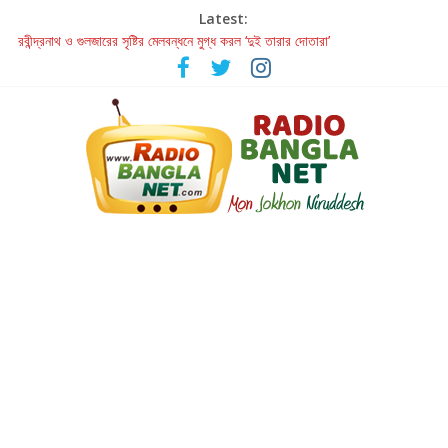
Latest:
হাওয়া বদলের টলিউডে ‘তুমি এলে তাই’
রবীন্দ্রনাথ ও গুলজারের সৃষ্টির মেলবন্ধনে মুগ্ধ করল ‘দুই তারার দোতারা’
কলের গান থেকে রীলস্ — বাঙালির গান শোনার বিবর্তনের গল্প
জগন্নাথমঙ্গলম্ — বাংলায় প্রথমবার মঞ্চে এবার রথযাত্রার উদযাপন
Retribution: A Thought-Provoking Short Film That Challenges
Our Understanding of Justice