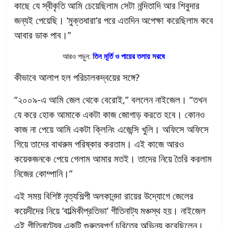
কাছে যে স্বীকৃতি আমি চেয়েছিলাম সেটা নন্দিতাদি আর শিবুদার
জন্যই পেয়েছি। ‘মুক্তধারা’র পরে এতদিন অপেক্ষা করেছিলাম কবে
আবার ডাক পাব।”
আরও পড়ুন:
তিন মূর্তি ও পায়ের তলায় সরষে
কীভাবে আলাপ হল পরিচালকদ্বয়ের সঙ্গে?
“২০০৯-এ আমি জেল থেকে বেরোই,” বললেন নাইজেল। “তখন
যে করে হোক আমাকে একটা কাজ জোগাড় করতে হবে। কোনও
কাজ না পেয়ে আমি একটা ক্লিনিং এজেন্সি খুলি। অফিসে অফিসে
গিয়ে তাদের বাথরুম পরিষ্কার করতাম। এই কাজে আরও
কয়েকজনকে পেয়ে গেলাম আমার মতই। তাদের নিয়ে তৈরি করলাম
নিজের কোম্পানি।”
এই সময় বিশিষ্ট নৃত্যশিল্পী অলকানন্দা রায়ের উদ্যোগে জেলের
কয়েদীদের নিয়ে ‘বাল্মিকীপ্রতিভা’ গীতিনাট্য মঞ্চস্থ হয়। নাইজেল
এই গীতিনাট্যের একটি গুরুত্বপূর্ণ চরিত্রে অভিনয় করেছিলেন।