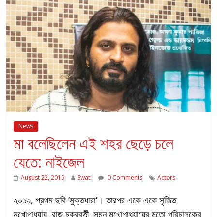
News
মা বলেছিলেন এই শহর ছেড়ে চলে
যেতে: নাইজেল
August 22, 2019
Swati
0 Comments
Actors
২০১২, প্রথম ছবি ‘মুক্তধারা’। তারপর একে একে সৃজিত
মুখোপাধ্যায়, রাজ চক্রবর্তী, সুমন মুখোপাধ্যায়ের মতো পরিচালকের