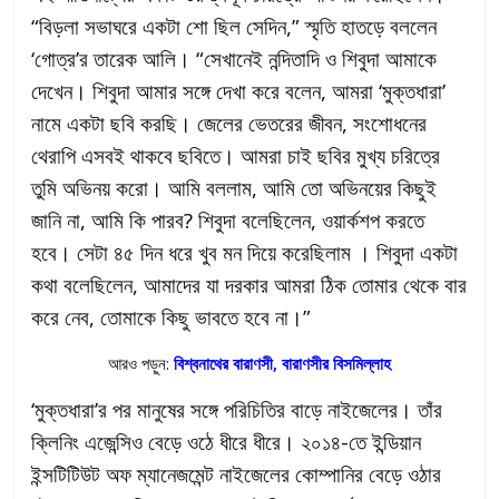
“বিড়লা সভাঘরে একটা শো ছিল সেদিন,” স্মৃতি হাতড়ে বললেন
‘গোত্র’র তারেক আলি। “সেখানেই নন্দিতাদি ও শিবুদা আমাকে
দেখেন। শিবুদা আমার সঙ্গে দেখা করে বলেন, আমরা ‘মুক্তধারা’
নামে একটা ছবি করছি। জেলের ভেতরের জীবন, সংশোধনের
থেরাপি এসবই থাকবে ছবিতে। আমরা চাই ছবির মুখ্য চরিত্রে
তুমি অভিনয় করো। আমি বললাম, আমি তো অভিনয়ের কিছুই
জানি না, আমি কি পারব? শিবুদা বলেছিলেন, ওয়ার্কশপ করতে
হবে। সেটা ৪৫ দিন ধরে খুব মন দিয়ে করেছিলাম । শিবুদা একটা
কথা বলেছিলেন, আমাদের যা দরকার আমরা ঠিক তোমার থেকে বার
করে নেব, তোমাকে কিছু ভাবতে হবে না।”
আরও পড়ুন:
বিশ্বনাথের বারাণসী, বারাণসীর বিসমিল্লাহ
‘মুক্তধারা’র পর মানুষের সঙ্গে পরিচিতির বাড়ে নাইজেলের। তাঁর
ক্লিনিং এজেন্সিও বেড়ে ওঠে ধীরে ধীরে। ২০১৪-তে ইন্ডিয়ান
ইন্সটিটিউট অফ ম্যানেজমেন্ট নাইজেলের কোম্পানির বেড়ে ওঠার