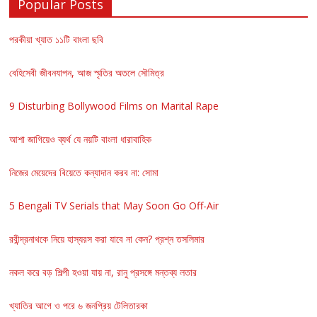
Popular Posts
পরকীয়া খ্যাত ১১টি বাংলা ছবি
বেহিসেবী জীবনযাপন, আজ স্মৃতির অতলে সৌমিত্র
9 Disturbing Bollywood Films on Marital Rape
আশা জাগিয়েও ব্যর্থ যে নয়টি বাংলা ধারাবাহিক
নিজের মেয়েদের বিয়েতে কন্যাদান করব না: সোমা
5 Bengali TV Serials that May Soon Go Off-Air
রবীন্দ্রনাথকে নিয়ে হাস্যরস করা যাবে না কেন? প্রশ্ন তসলিমার
নকল করে বড় শিল্পী হওয়া যায় না, রানু প্রসঙ্গে মন্তব্য লতার
খ্যাতির আগে ও পরে ৬ জনপ্রিয় টেলিতারকা