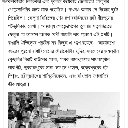
কলকাতার নিকটবর্তী এবং দূরবর্তী কয়েকটি জেলাতেও ফেলুদার
গোয়েন্দাগিরির জন্য ডাক পড়েছিল। কখনও আবার সে নিজেই ছুটে
গিয়েছিল। ফেলুদা সিরিজ়ের শেষ গল্প রবার্টসনের রুবি বীরভুমের
পটভূমিকায় লেখা। অন্যান্য গোয়েন্দাগল্পের তুলনায় সত্যজিতের
ফেলুদা যে আসলে অনেক বেশী বাঙালি তার প্রমাণ এই গল্পটি।
বাঙালি ঐতিহ্যের প্রতীক সব কিছুই এ গল্পে রয়েছে—আড়াইশো
বছরের পুরনো রাধাবিনোদের টেরাকোটার মন্দির, জয়দেবের জন্মস্থান
কেন্দুলির বিরাট বাউলের মেলা, সাধক বামাখ্যাপার সাধনাস্থান
তারাপীঠ, দুবরাজপুরের মামা-ভাগনে পাহাড়, বক্রেশ্বরের হট
স্প্রিং, রবীন্দ্রনাথের শান্তিনিকেতন, এবং সাঁওতাল উপজাতির
জীবনযাত্রা।