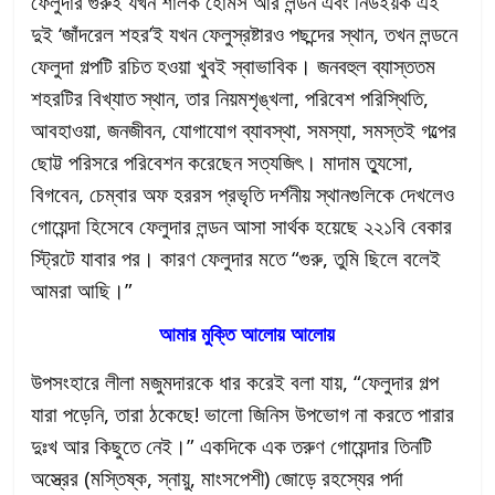
ফেলুদার গুরুই যখন শার্লক হোমস আর লন্ডন এবং নিউইর্য়ক এই
দুই ‘জাঁদরেল শহর’ই যখন ফেলুস্রষ্টারও পছন্দের স্থান, তখন লন্ডনে
ফেলুদা গল্পটি রচিত হওয়া খুবই স্বাভাবিক। জনবহুল ব্যাস্ততম
শহরটির বিখ্যাত স্থান, তার নিয়মশৃঙ্খলা, পরিবেশ পরিস্থিতি,
আবহাওয়া, জনজীবন, যোগাযোগ ব্যাবস্থা, সমস্যা, সমস্তই গল্পের
ছোট্ট পরিসরে পরিবেশন করেছেন সত্যজিৎ। মাদাম ত্যুসো,
বিগবেন, চেম্বার অফ হররস প্রভৃতি দর্শনীয় স্থানগুলিকে দেখলেও
গোয়েন্দা হিসেবে ফেলুদার লন্ডন আসা সার্থক হয়েছে ২২১বি বেকার
স্ট্রিটে যাবার পর। কারণ ফেলুদার মতে “গুরু, তুমি ছিলে বলেই
আমরা আছি।”
আমার মুক্তি আলোয় আলোয়
উপসংহারে লীলা মজুমদারকে ধার করেই বলা যায়, “ফেলুদার গল্প
যারা পড়েনি, তারা ঠকেছে! ভালো জিনিস উপভোগ না করতে পারার
দুঃখ আর কিছুতে নেই।” একদিকে এক তরুণ গোয়েন্দার তিনটি
অস্ত্রের (মস্তিষ্ক, স্নায়ু, মাংসপেশী) জোড়ে রহস্যের পর্দা