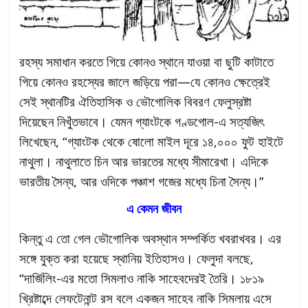
রহস্য সমাধান করতে গিয়ে কোনও স্থানে যাওয়া বা ছুটি কাটাতে
গিয়ে কোনও রহস্যের জালে জড়িয়ে পরা—যে কোনও ক্ষেত্রেই
সেই স্থানটির ঐতিহাসিক ও ভৌগোলিক বিবরণ ফেলুস্রষ্টা
দিয়েছেন নিখুঁতভাবে। যেমন গ্যাংটকে গণ্ডগোল-এ সত্যজিৎ
লিখেছেন, “গ্যাংটক থেকে ষোলো মাইল দূরে ১৪,০০০ ফুট হাইটে
নাথুলা। নাথুলাতে চিন আর ভারতের মধ্যে সীমারেখা। এদিকে
ভারতীয় সৈন্য, আর ওদিকে পঞ্চাশ গজের মধ্যে চিনা সৈন্য।”
এ কেমন জীবন
কিন্তু এ তো গেল ভৌগোলিক অবস্থান সম্পর্কিত খবরাখবর। এর
সঙ্গে যুক্ত করা হয়েছে স্থানিয় ইতিহাসও। ফেলুদা বলছে,
“দার্জিলিং-এর মতো সিমলাও নাকি সাহেবদেরই তৈরি। ১৮১৯
খ্রিষ্টাব্দে লেফটেনান্ট রস বলে একজন সাহেব নাকি সিমলায় এসে