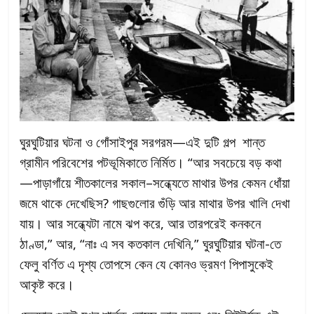
ঘুরঘুটিয়ার ঘটনা ও গোঁসাইপুর সরগরম—এই দুটি গল্প শান্ত
গ্রামীন পরিবেশের পটভূমিকাতে নির্মিত। “আর সবচেয়ে বড় কথা
—পাড়াগাঁয়ে শীতকালের সকাল–সন্ধ্যেতে মাথার উপর কেমন ধোঁয়া
জমে থাকে দেখেছিস? গাছগুলোর গুঁড়ি আর মাথার উপর খালি দেখা
যায়। আর সন্ধ্যেটা নামে ঝপ করে, আর তারপরেই কনকনে
ঠাণ্ডা,” আর, “নাঃ এ সব কতকাল দেখিনি,” ঘুরঘুটিয়ার ঘটনা-তে
ফেলু বর্ণিত এ দৃশ্য তোপসে কেন যে কোনও ভ্রমণ পিপাসুকেই
আকৃষ্ট করে।