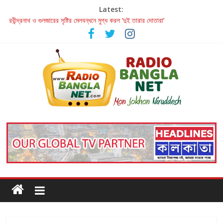
Latest:
হাওয়া বদলের টলিউডে ‘তুমি এলে তাই’
রবীন্দ্রনাথ ও গুলজারের সৃষ্টির মেলবন্ধনে মুগ্ধ করল ‘দুই তারার দোতারা’
কলের গান থেকে রীলস্ — বাঙালির গান শোনার বিবর্তনের গল্প
জগন্নাথমঙ্গলম্ — বাংলায় প্রথমবার মঞ্চে এবার রথযাত্রার উদযাপন
Retribution: A Thought-Provoking Short Film That Challenges
Our Understanding of Justice