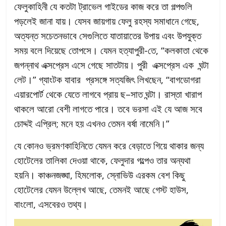
ফেলুকাহিনী যে কতটা ট্রাভেল গাইডের কাজ করে তা গল্পগুলি
পড়লেই জানা যায়। যেসব জায়গায় ফেলু রহস্য সমাধানে গেছে,
অত্যন্ত সচেতনভাবে সেগুলিতে যাতায়াতের উপায় এবং উপযুক্ত
সময় বলে দিয়েছে তোপসে। যেমন হত্যাপুরী-তে, “কলকাতা থেকে
জগন্নাথ এক্সপ্রেস এসে গেছে সাতটায়। পুরী এক্সপ্রেস এক ঘন্টা
লেট।” গ্যাংটক যাবার প্রসঙ্গে সত্যজিৎ লিখছেন, “বাগডোগরা
এয়ারপোর্ট থেকে যেতে লাগবে প্রায় ছ–সাত ঘন্টা। রাস্তা খারাপ
থাকলে আরো বেশী লাগতে পারে। তবে ভরসা এই যে আজ সবে
চোদ্দই এপ্রিল; মনে হয় এখনও তেমন বর্ষা নামেনি।”
যে কোনও ভ্রমণকাহিনিতে যেমন করে বেড়াতে গিয়ে থাকার জন্য
হোটেলের তালিকা দেওয়া থাকে, ফেলুদার গল্পেও তার অন্যথা
হয়নি। কাঞ্চনজঙ্ঘা, হিমলোক, স্নোভিউ এরকম বেশ কিছু
হোটেলের যেমন উল্লেখ আছে, তেমনই আছে গেস্ট হাউস,
বাংলো, এসবেরও তথ্য।