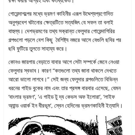
রক্ষা করার আগ্রহ এবং কর্তব্যকেও।
গোয়েন্দাগল্পের মধ্যে ভ্রমণ কাহিনীর এরূপ উদ্দেশ্যপ্রণোদিত
অনুপ্রবেশ ঘটানোর ক্ষেত্রটিতে সত্যজিৎ যে সফল তা বলাই
বাহুল্য। দেশভ্রমণের তথ্য সক্রান্ত ফেলুদার গোয়েন্দাগিরির
গল্পগুলো পড়লে বেশ কিছু বৈশিষ্ট্য নজরে আসে যেগুলি ছবির পর
ছবি ফুটিয়ে তুলতে সাহায্য করে।
কোনও জায়গায় বেড়াতে যাবার আগে সেটা সম্পর্কে জেনে নেওয়া
ফেলুদার স্বভাব। কারণ “কতগুলো তথ্য জানা থাকলে দেখতে
আরো ভালো লাগবে।” সেই জন্য ফেলুদার গল্পগুলিতে বিভিন্ন
ধরনের গাইড বুকের নাম এবং তার প্রসঙ্গ বারবার এসেছে, যেমন
‘বাংলার ভ্রমণ’, ‘এ গাইড টু দ্য কেভস অফ ইলোরা’, ‘লাইফ
অ্যান্ড ওয়ার্ক ইন বীরভূম’, স্বেন হেদিনের ভ্রমণকাহিনী ইত্যাদি।