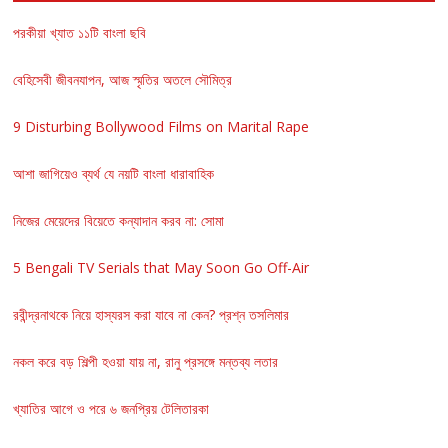
পরকীয়া খ্যাত ১১টি বাংলা ছবি
বেহিসেবী জীবনযাপন, আজ স্মৃতির অতলে সৌমিত্র
9 Disturbing Bollywood Films on Marital Rape
আশা জাগিয়েও ব্যর্থ যে নয়টি বাংলা ধারাবাহিক
নিজের মেয়েদের বিয়েতে কন্যাদান করব না: সোমা
5 Bengali TV Serials that May Soon Go Off-Air
রবীন্দ্রনাথকে নিয়ে হাস্যরস করা যাবে না কেন? প্রশ্ন তসলিমার
নকল করে বড় শিল্পী হওয়া যায় না, রানু প্রসঙ্গে মন্তব্য লতার
খ্যাতির আগে ও পরে ৬ জনপ্রিয় টেলিতারকা