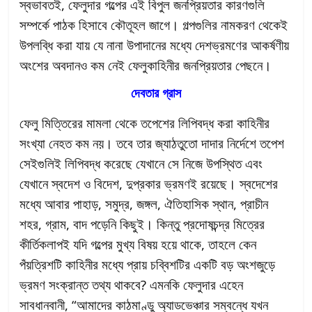
স্বভাবতই, ফেলুদার গল্পের এই বিপুল জনপ্রিয়তার কারণগুলি
সম্পর্কে পাঠক হিসাবে কৌতূহল জাগে। গল্পগুলির নামকরণ থেকেই
উপলব্ধি করা যায় যে নানা উপাদানের মধ্যে দেশভ্রমণের আকর্ষণীয়
অংশের অবদানও কম নেই ফেলুকাহিনীর জনপ্রিয়তার পেছনে।
দেবতার গ্রাস
ফেলু মিত্তিরের মামলা থেকে তপেশের লিপিবদ্ধ করা কাহিনীর
সংখ্যা নেহত কম নয়। তবে তার জ্যাঠতুতো দাদার নির্দেশে তপেশ
সেইগুলিই লিপিবদ্ধ করেছে যেখানে সে নিজে উপস্থিত এবং
যেখানে স্বদেশ ও বিদেশ, দুপ্রকার ভ্রমণই রয়েছে। স্বদেশের
মধ্যে আবার পাহাড়, সমুদ্র, জঙ্গল, ঐতিহাসিক স্থান, প্রাচীন
শহর, গ্রাম, বাদ পড়েনি কিছুই। কিন্তু প্রদোষচন্দ্র মিত্রের
কীর্তিকলাপই যদি গল্পের মুখ্য বিষয় হয়ে থাকে, তাহলে কেন
পঁয়ত্রিশটি কাহিনীর মধ্যে প্রায় চব্বিশটির একটি বড় অংশজুড়ে
ভ্রমণ সংক্রান্ত তথ্য থাকবে? এমনকি ফেলুদার এহেন
সাবধানবানী, “আমাদের কাঠমাণ্ডু অ্যাডভেঞ্চার সম্বন্ধে যখন