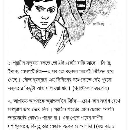
১. প্রাচীন সভ্যতা বলতে তো ওই একটি বাকি আছে। মিশর,
ইরাক, মেসপটেমিয়া—এ সব তো বহুকাল আগেই নিশ্চিহ্ন হয়ে
গেছে। সৌভাগ্যক্রমে এই সিকিমের মঠগুলোতে সেই পুরনো
সভ্যতার কিছুটা আভাস পাওয়া যায়। (গ্যাংটকে গণ্ডগোল)
২. আপাতত আপনাকে অ্যাডভাইস দিচ্ছি—চোখ-কান সজাগ রেখে
মনপ্রাণ ভরে দেখে নিন । প্রাচীন শহরের এমন চেহারা আপনি
ভারতবর্ষের কোথাও পাবেন না। এক পেতে পারেন কাশীর
দশাশ্বমেধে, কিন্তু তার মেজাজ একেবারে আলাদা।(যত কাণ্ড