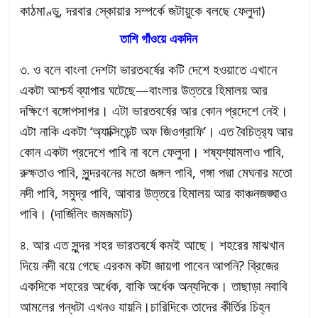
কাঠমাণ্ডু, দরবার স্কোয়ার সম্পর্কে জটায়ুকে বলছে ফেলুদা)
তাশি গাঁওয়ে একদিন
৩. ও বলে বাংলা দেশটা ভারতবর্ষের কটি দেশে হওয়াতে এখানে
একটা আশ্চর্য ব্যাপার ঘটেছে—বাংলার উত্তরে হিমালয় আর
দক্ষিণে বঙ্গোপসাগর। এটা ভারতবর্ষের আর কোন প্রদেশে নেই।
এটা নাকি একটা ‘অ্যাক্সিডেন্ট অফ জিওগ্রাফি’। এত বৈচিত্র‍্য আর
কোন একটা প্রদেশে পাবি না বলে ফেলুদা। শষ্যশ্যামলাও পাবি,
রুক্ষতাও পাবি, সুন্দরবনের মতো জঙ্গল পাবি, গঙ্গা পদ্মা মেঘনার মতো
নদী পাবি, সমুদ্র পাবি, আবার উত্তরে হিমালয় আর কাঞ্চনজঙ্ঘাও
পাবি। (দার্জিলিং জমজমাট)
৪. আর এত সুন্দর শহর ভারতবর্ষে কমই আছে। শহরের মাঝখান
দিয়ে নদী বয়ে গেছে এরকম কটা জায়গা পাবেন আপনি? ব্রিজের
একদিকে শহরের অর্ধেক, বাকি অর্ধেক অন্যদিকে। তাছাড়া নবাবি
আমলের গন্ধটা এখনও যায়নি।চারিদিকে তাদের কীর্তির চিহ্ন