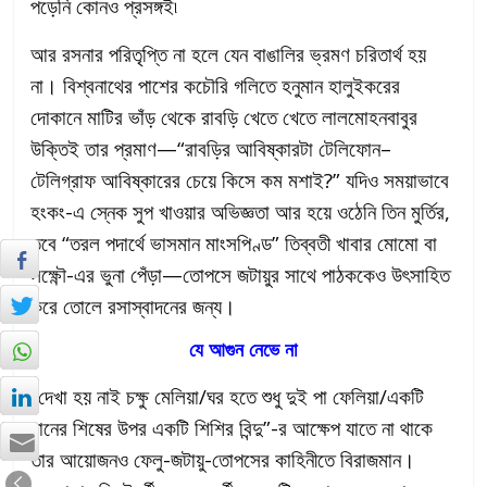
পড়েনি কোনও প্রসঙ্গই৷
আর রসনার পরিতৃপ্তি না হলে যেন বাঙালির ভ্রমণ চরিতার্থ হয়
না। বিশ্বনাথের পাশের কচৌরি গলিতে হনুমান হালুইকরের
দোকানে মাটির ভাঁড় থেকে রাবড়ি খেতে খেতে লালমোহনবাবুর
উক্তিই তার প্রমাণ—“রাবড়ির আবিষ্কারটা টেলিফোন–
টেলিগ্রাফ আবিষ্কারের চেয়ে কিসে কম মশাই?” যদিও সময়াভাবে
হংকং-এ স্নেক সুপ খাওয়ার অভিজ্ঞতা আর হয়ে ওঠেনি তিন মুর্তির,
তবে “তরল পদার্থে ভাসমান মাংসপিণ্ড” তিব্বতী খাবার মোমো বা
লক্ষ্ণৌ-এর ভুনা পেঁড়া—তোপসে জটায়ুর সাথে পাঠককেও উৎসাহিত
করে তোলে রসাস্বাদনের জন্য।
যে আগুন নেভে না
“দেখা হয় নাই চক্ষু মেলিয়া/ঘর হতে শুধু দুই পা ফেলিয়া/একটি
ধানের শিষের উপর একটি শিশির বিন্দু”-র আক্ষেপ যাতে না থাকে
তার আয়োজনও ফেলু-জটায়ু-তোপসের কাহিনীতে বিরাজমান।