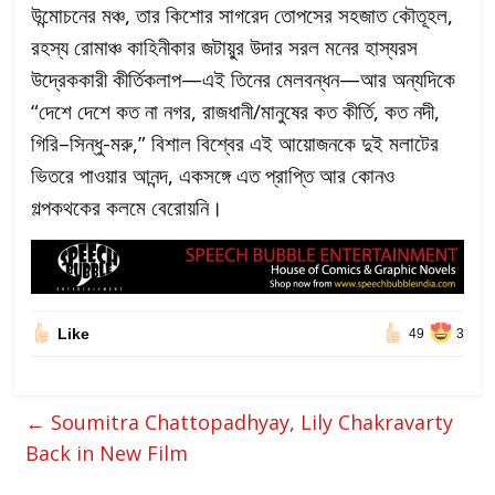
উন্মোচনের মঞ্চ, তার কিশোর সাগরেদ তোপসের সহজাত কৌতূহল,
রহস্য রোমাঞ্চ কাহিনীকার জটায়ু্র উদার সরল মনের হাস্যরস
উদ্রেককারী কীর্তিকলাপ—এই তিনের মেলবন্ধন—আর অন্যদিকে
“দেশে দেশে কত না নগর, রাজধানী/মানুষের কত কীর্তি, কত নদী,
গিরি–সিন্ধু-মরু,” বিশাল বিশ্বের এই আয়োজনকে দুই মলাটের
ভিতরে পাওয়ার আনন্দ, একসঙ্গে এত প্রাপ্তি আর কোনও
গল্পকথকের কলমে বেরোয়নি।
Like
49
3
←
Soumitra Chattopadhyay, Lily Chakravarty
Back in New Film