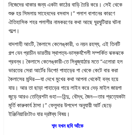
নিজেদের থাকার জন্য একটা কাঠের বাড়ি তৈরি করে। সেই থেকে
শুরু হয় সিমলায় সাহেবদের বসবাস।” পলাশ বাগানের কারণে
ঐতিহাসিক শহর পলাশীর নামকরণের কথা আছে ঘুরঘুটিয়ার ঘটনা
গল্পে।
বাদশাহী আংটি, কৈলাসে কেলেঙ্কারী, ও নয়ন রহস্য, এই তিনটি
গল্প যেন প্রাচীন ভারতীয় স্থাপত্য-ভাস্কর্যশৈলী সম্পর্কিত ঝকঝকে
প্রবন্ধ। কৈলাসে কেলেঙ্কারী-তে সিধুজ্যাঠার মতে “এলোরা হল
ভারতের সেরা আর্টের ডিপো! পাহাড়ের গা থেকে কেটে বার করা
কৈলাসের মন্দির—যা দেখে মুখের কথা আপনা থেকেই বন্ধ হয়ে
যায়। আর তা ছাড়া পাহাড়ের গায়ে লাইন করে দেড় মাইল জায়গা
জুড়ে আরও তেত্রিশটা গুহা—হিন্দু, বৌদ্ধ, জৈন—তার প্রত্যেকটা
মূর্তি কারুকার্য ঠাসা।” ফেলুদার উপদেশ অনুযায়ী আর্ট ছেড়ে
ইঞ্জিনিয়ারিংটাও যার দ্রষ্টব্য বিষয়।
শব্দ যখন ছবি আঁকে