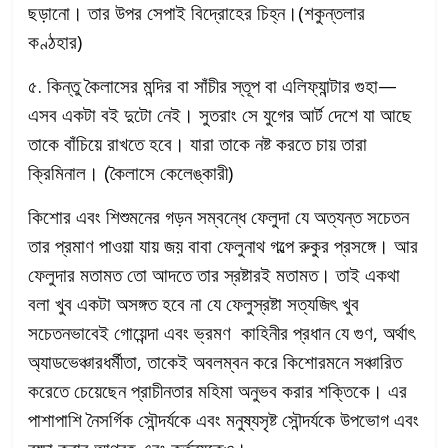
ছড়ানো। তার উপর সেপাই বিদ্রোহের চিহ্ন।(শকুন্তলার
কণ্ঠহার)
৫. কিন্তু কৈলাসের মন্দির বা সাঁচীর স্তূপ বা এলিফ্যান্টার গুহা—
এসব একটা বই দুটো নেই। সুতরাং সে যুগের আর্ট দেশে যা আছে
তাকে বাঁচিয়ে রাখতে হবে। যারা তাকে নষ্ট করতে চায় তারা
ক্রিমিনাল। (কৈলাসে কেলেঙ্কারী)
কিশোর এবং শিশুমনের গড়ন সম্বন্ধে ফেলুদা যে অত্যন্ত সচেতন
তার প্রমাণ পাওয়া যায় জয় বাবা ফেলুনাথ গল্পে রুকুর প্রসঙ্গে। আর
ফেলুদার মতামত তো আদতে তার স্রষ্টারই মতামত। তাই একথা
বলা খুব একটা অসঙ্গত হবে না যে ফেলুস্রষ্টা সত্যজিৎ খুব
সচেতনভাবেই গোয়েন্দা এবং ভ্রমণ কাহিনীর প্রধান যে গুণ, অর্থাৎ
অ্যাডভেঞ্চারধর্মীতা, তাকেই অবলম্বন করে কিশোরমনে সঞ্চারিত
করেতে চেয়েছেন প্রাচীনতার মহিমা অনুভব করার শক্তিকে। এর
পাশাপাশি নৈসর্গিক সৌন্দর্যকে এবং মনুষ্যসৃষ্ট সৌন্দর্যকে উপভোগ এবং