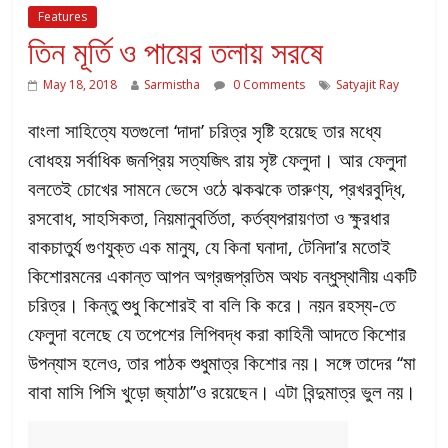
Features
তিন মূর্তি ও পায়ের তলায় সরষে
May 18, 2018
Sarmistha
0 Comments
Satyajit Ray
বাংলা সাহিত্যে যতগুলো ‘দাদা’ চরিত্র সৃষ্টি হয়েছে তার মধ্যে
বোধহয় সর্বাধিক জনপ্রিয় সত্যজিৎ রায় সৃষ্ট ফেলুদা। আর ফেলুদা
বলতেই চোখের সামনে ভেসে ওঠে ঝকঝকে তারুণ্য, প্রখরবুদ্ধি,
রসবোধ, সাহসিকতা, নিয়মানুবর্তিতা, কর্তব্যপরায়ণতা ও ক্ষুরধার
বাকচাতুর্য গুণযুক্ত এক মানুয, যে কিনা ঘনাদা, টেনিদা’র মতোই
কিশোরমনের একান্ত আপন অগ্রজপ্রতিম অথচ বন্ধুস্থানীয় একটি
চরিত্র। কিন্তু শুধু কিশোরই বা বলি কি করে। নয়ন রহস্য-তে
ফেলুদা বলেছে যে তপেশের লিপিবদ্ধ করা কাহিনী আদতে কিশোর
উপন্যাস হলেও, তার পাঠক শুধুমাত্র কিশোর নয়। সঙ্গে তাদের ‘‘মা
বাবা মাসি পিসি খুড়ো জ্যাঠা’’ও রয়েছেন। এটা বিন্দুমাত্র ভুল নয়।