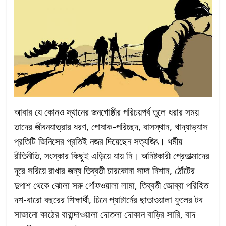
আবার যে কোনও স্থানের জনগোষ্ঠীর পরিচয়পর্ব তুলে ধরার সময়
তাদের জীবনযাত্রার ধরণ, পোষাক-পরিচ্ছদ, বাসস্থান, খাদ্যাভ্যাস
প্রতিটি জিনিসের প্রতিই নজর দিয়েছেন সত্যজিৎ। ধর্মীয়
রীতিনীতি, সংস্কার কিছুই এড়িয়ে যায় নি। অনিষ্টকারী প্রেতাত্মাদের
দূরে সরিয়ে রাখার জন্য তিব্বতী চারকোনা সাদা নিশান, ঠোঁটের
দুপাশ থেকে ঝোলা সরু গোঁফওয়ালা লামা, তিব্বতী জোব্বা পরিহিত
দশ-বারো বছরের শিক্ষার্থী, চিনে প্যাটার্নের ছাতাওয়ালা ফুলের টব
সাজানো কাঠের বারান্দাওয়ালা দোতলা দোকান বাড়ির সারি, বাদ