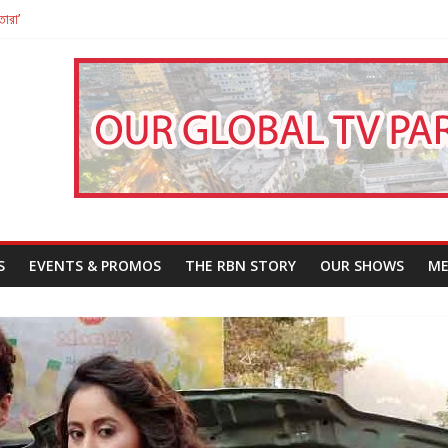
তারা’
পন
That Challenges Our Understanding of Justice
S
EVENTS & PROMOS
THE RBN STORY
OUR SHOWS
ME