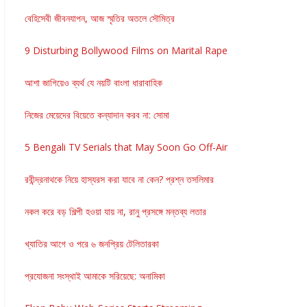
বেহিসেবী জীবনযাপন, আজ স্মৃতির অতলে সৌমিত্র
9 Disturbing Bollywood Films on Marital Rape
আশা জাগিয়েও ব্যর্থ যে নয়টি বাংলা ধারাবাহিক
নিজের মেয়েদের বিয়েতে কন্যাদান করব না: সোমা
5 Bengali TV Serials that May Soon Go Off-Air
রবীন্দ্রনাথকে নিয়ে হাস্যরস করা যাবে না কেন? প্রশ্ন তসলিমার
নকল করে বড় শিল্পী হওয়া যায় না, রানু প্রসঙ্গে মন্তব্য লতার
খ্যাতির আগে ও পরে ৬ জনপ্রিয় টেলিতারকা
প্রযোজনা সংস্থাই আমাকে সরিয়েছে: অনামিকা