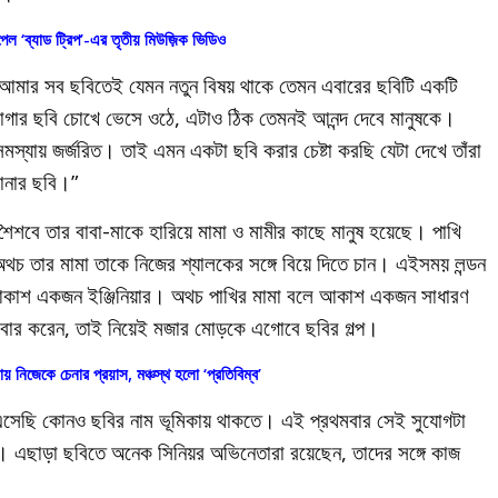
পেল ‘ব্যাড ট্রিপ’-এর তৃতীয় মিউজ়িক ভিডিও
 “আমার সব ছবিতেই যেমন নতুন বিষয় থাকে তেমন এবারের ছবিটি একটি
াগার ছবি চোখে ভেসে ওঠে, এটাও ঠিক তেমনই আনন্দ দেবে মানুষকে।
মস্যায় জর্জরিত। তাই এমন একটা ছবি করার চেষ্টা করছি যেটা দেখে তাঁরা
রানার ছবি।”
ে শৈশবে তার বাবা-মাকে হারিয়ে মামা ও মামীর কাছে মানুষ হয়েছে। পাখি
থচ তার মামা তাকে নিজের শ্যালকের সঙ্গে বিয়ে দিতে চান। এইসময় লন্ডন
 আকাশ একজন ইঞ্জিনিয়ার। অথচ পাখির মামা বলে আকাশ একজন সাধারণ
জে বার করেন, তাই নিয়েই মজার মোড়কে এগোবে ছবির গল্প।
নিজেকে চেনার প্রয়াস, মঞ্চস্থ হলো ‘প্রতিবিম্ব’
য়ে এসেছি কোনও ছবির নাম ভূমিকায় থাকতে। এই প্রথমবার সেই সুযোগটা
। এছাড়া ছবিতে অনেক সিনিয়র অভিনেতারা রয়েছেন, তাদের সঙ্গে কাজ