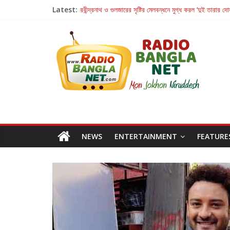
Latest:
রবীন্দ্রনাথ ও গুলজারের সৃষ্টির মেলবন্ধনে মুগ্ধ করল ‘দুই তারার দো
কলের গান থেকে রীলস্ — বাঙালির গান শোনার বিবর্তনের গল্প
জগন্নাথমঙ্গলম্ — বাংলায় প্রথমবার মঞ্চে এবার রথযাত্রার উদযা
Retribution: A Thought-Provoking Short Film 
হাওয়া বদলের টলিউডে ‘তুমি এলে তাই’
NEWS
ENTERTAINMENT
FEATURE