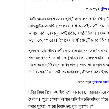
আরও পড়ুন:
মুক্তি 
“এটা আমার একুশ নম্বর ছবি,” জানালেন পার্থসারথি।
রোম্যান্টিক কমেডি। ভোরের পাখি বলতেই একটা ভালাল
আসলে বর্তমানে মানুষ অর্থনৈতিক, রাজনৈতিক নানারকম স
আনন্দ পেতে পারেন। ‘ভোরের পাখি’ রোমান্টিক কমেডি ঘ
ছবির কাহিনী পাখি (দুর্গা) নামের একটি মেয়েকে নিয়ে য
গ্যারেজ কর্মচারী আকাশকে (সাহেব) বিয়ে করতে চায়। অ
থেকে এসে হাজির হন পাখির দাদু। পাখি তাকে জানায়
গাড়ির মেকানিক। এই অবস্থায় দাদু কীভাবে সত্য খুঁ
আরও পড়ুন:
লুকোনো আয়নায় 
ছবির বিষয় নিয়ে উচ্ছসিত দুর্গা জানালেন, “বরাবর চে
পেলাম। পুরো গল্পটাই আমার অভিনীত চরিত্রটিকে ঘিরে
করার সুযোগ পাওয়া বিরাট ভাগ্যের ব্যাপার।”