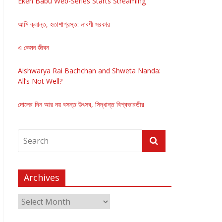
Eken Babu Web-Series Starts Streaming
আমি ক্লান্ত, হতাশাগ্রস্ত: লাবণী সরকার
এ কেমন জীবন
Aishwarya Rai Bachchan and Shweta Nanda:
All’s Not Well?
দোলের দিন আর নয় বসন্ত উৎসব, সিদ্ধান্ত বিশ্বভারতীর
Archives