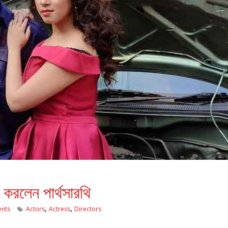
ু করলেন পার্থসারথি
,
,
nts
Actors
Actress
Directors