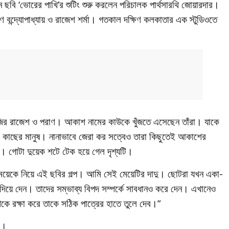
র নতুন ছবি ‘ভোরের পাখি’র শুটিং শুরু করলেন পরিচালক পার্থসারথি জোয়ারদার।
াণ বন্দ্যোপাধ্যায় ও রাজেশ শর্মা। গতকাল দক্ষিণ কলকাতার এক স্টুডিওতে
হাজির রাজেশ ও পরাণ। আকাশ নামের কাউকে খুঁজতে এসেছেন তাঁরা। যাকে
ুব কাছের মানুষ। নানাভাবে জেরা কর সত্বেও তারা কিছুতেই আকাশের
ে। গোটা দুয়েক শটে টেক হয়ে গেল দৃশ্যটি।
মেয়েকে নিয়ে এই ছবির গল্প। আমি সেই মেয়েটির দাদু। ছোটরা যখন একা-
 দিয়ে দেন। তাদের সম্ভাব্য বিপদ সম্পর্কে সাবধানও করে দেন। এখানেও
কে রক্ষা করে তাকে সঠিক পাত্রের হাতে তুলে দেব।”
শ।