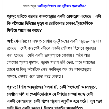
আরও পড়ুন:
চলচ্চিত্র উৎসবে নয়া ভূমিকায় প্রসেনজিৎ?
প্রশ্ন
:
ছবিতে বারবার কাকতাড়ুয়ার একটা রেফারেন্স এসেছে। এটা
কি অথৈয়ের দিদিমার মৃত্যু বা ছোটবেলার কোনও ট্র্যাজেডিকে
ফিরিয়ে আনে ওর কাছে?
অর্ণ
: শেক্সপিয়রের সমস্ত লেখায় ভুডুইজ়মের একটা প্রচণ্ড প্রভাব
রয়েছে। সেই কারণেই ওটাকে একটা মেটাফর হিসেবে ব্যবহার
করা হয়েছে। যেটা একটা দুঃস্বপ্নকে বোঝায়। অথৈ আর
গোগোর প্রথম ধূমপান, প্রথম খারাপ ছবি দেখা, মানে সমাজের
চোখে যা কিছু অনৈতিক সেই সবকিছুর শুরু ওই কাকতাড়ুয়ার
সামনে, সেটাই ওকে তাড়া করে বেড়ায়।
প্রশ্ন
:
বিশাল ভরদ্বাজের ‘ওমকারা’, যেটা ‘ওথেলো’ অবলম্বনে,
সেখানে ডলি বা ডেসডিমোনাকে যে উপহার দেওয়া হচ্ছে সেটা
একটা কোমরবন্ধ, যেটা গল্পের প্রধান অনুঘটক হয়ে ওঠে। মূল গল্পে
সেটা ছিল একটা রুমাল। উত্তর ভারতীয় সংস্কৃতিতে