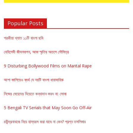
Popular Posts
পরকীয়া খ্যাত ১১টি বাংলা ছবি
বেহিসেবী জীবনযাপন, আজ স্মৃতির অতলে সৌমিত্র
9 Disturbing Bollywood Films on Marital Rape
আশা জাগিয়েও ব্যর্থ যে নয়টি বাংলা ধারাবাহিক
নিজের মেয়েদের বিয়েতে কন্যাদান করব না: সোমা
5 Bengali TV Serials that May Soon Go Off-Air
রবীন্দ্রনাথকে নিয়ে হাস্যরস করা যাবে না কেন? প্রশ্ন তসলিমার