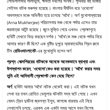
লোভলালসার লীলাভূমি, ক্ষমতা দখলের সংঘর্ষ। পৃথিবীর বহু ভাষায়
সেইসব নাটক মঞ্চস্থ হয়েছে। বাংলায় দীর্ঘদিন ধরে ‘ওথেলো’
অবলম্বনে মঞ্চে অভিনীত হয়ে চলেছে ‘অথৈ’। অর্ণ মুখোপাধ্যায়ের
পরিচালনায় মঞ্চ থেকে পর্দায় এসেও তার
(Arna Mukherjee)
জয়যাত্রা অটুট রয়েছে। জুনে মুক্তি পেয়ে এখনও প্রেক্ষাগৃহে
ছবিটি দেখতে ভিড় করছেন দর্শক। ‘অথৈ’কে মঞ্চ থেকে পর্দায় নিয়ে
আসার কারণ কী ছিল? এক বৃষ্টির দুপুরে অ্যাকাডেমির গ্রিন রুমে
টিম
রেডিওবাংলানেট
-এর মুখোমুখি হলেন অর্ণ
প্রশ্ন
:
শেক্সপিয়রের নাটককে অনেকে অনেকভাবে ব্যাখ্যা এবং
উপস্থাপন করেন, ‘ওথেলো’কেও করা হয়েছে। ‘অথৈ’ করার সময়
তুমি এই আদিবাসী প্রেক্ষাপট কেন বেছে নিলে?
অর্ণ
: ছবিটা আমার ‘অথৈ’ নাটক থেকেই করা। এই নাটক যখন
লেখা হয় তখন রোহিত ভেমুলার ঘটনাটা সদ্য ঘটে গেছে। এখন
যেমন ট্রেন দুর্ঘটনা জ্বলন্ত ইস্যু, কাগজে বারবার এই নিয়ে
লেখালেখি চলছে, এরকম এক একটা সময় আসে যখন বিশেষ