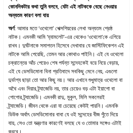
কোনদিকটার কথা তুমি বলবে, যেটা এই নাটককে বেছে নেওয়ার
অন্যতম কারণ বলা যায়
অর্ণ
: আমার মতে ‘ওথেলো’ শেক্সপিয়রের লেখা অন্যতম শ্রেষ্ঠ
নাটক। এমনকী আমি ‘হ্যামলেট’-এর থেকেও ‘ওথেলো’কে এগিয়ে
রাখব। দুর্ঘটনাকে সমাপতন হিসেবে দেখাবার যে জাস্টিফিকেশন এই
নাটকে আমি পেয়েছি, তেমন আর কোথাও পাইনি। এই যে ওথেলো
চক্রান্তের আঁচ পেয়েও শেষ পর্যন্ত সন্দেহকেই বয়ে নিয়ে বেড়ায়,
এই যে ডেসডিমোনা বিনা প্রতিবাদে সবকিছু মেনে নেয়, এগুলো
দুর্ভাগ্য ছাড়া তো আর কিছু নয়। আর এখানে শুধুমাত্র ওথেলো বা
অথৈ এবং দিয়ার ট্র্যাজেডি নয়, তার চেয়েও বড় এটা ইয়াগো বা
গোগোর ট্র্যাজেডি। এমনকী রাদু, মুকুল, মিলি সকলেরই
ট্র্যাজেডি। জীবন থেকে এরা যা চেয়েছে কেউই পায়নি। এমনকি
ডিউক অর্থাৎ ডেসডিমোনার বাবা যে ওই সন্দেহের বীজ পুঁতে দিয়ে
যায়, সেও তো যন্ত্রণার কারণেই বলছে যে ও তোমার সঙ্গেও এটাই
করবে।