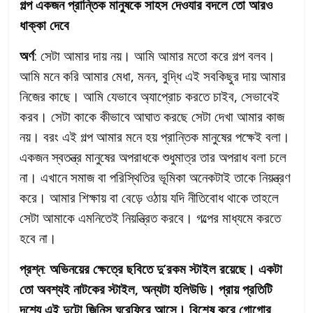
গল্প একজন প্রান্তিক মানুষকে সাহস দেওযার বদলে তো আরও
ধাক্কা দেবে
অর্ণ
: সেটা আমার দায় নয়। আমি আমার মতো করে গল্প বলব।
আমি মনে করি আমার মেধা, মনন, বুদ্ধি এই সবকিছুর দায় আমার
নিজের কাছে। আমি যেভাবে অ্যাপ্রোচ করতে চাইব, সেভাবেই
করব। সেটা কাকে কীভাবে আঘাত করছে সেটা দেখা আমার কাজ
নয়। বরং এই গল্প আমার মনে হয় প্রান্তিক মানুষের পক্ষেই বলা।
একজন স্বতন্ত্র মানুষের অপরাধকে শুধুমাত্র তার অপরাধ বলা চলে
না। এখানে সমাজ বা পরিস্থিতির ভূমিকা অনেকটাই তাকে নিয়ন্ত্রণ
করে। আমার শিক্ষায় বা বেড়ে ওঠায় যদি নীতিবোধ থাকে তাহলে
সেটা আমাকে এমনিতেই নিয়ন্ত্রিত করবে। গল্পের মাধ্যমে করতে
হবে না।
প্রশ্ন
:
অভিনয়ের ক্ষেত্রে ছবিতে দু’রকম স্টাইল রয়েছে। একটা
তো অবশ্যই নাটকের স্টাইল, অন্যটা হলিউডি। প্রায় প্রতিটি
দৃশ্যে এই দুটো জিনিস ঘুরেফিরে আসে। বিশেষ করে গোগোর