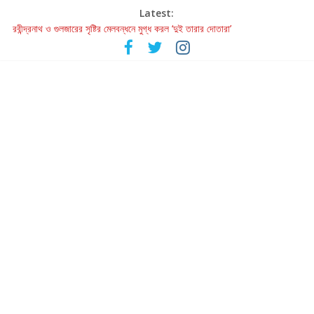
Latest:
হাওয়া বদলের টলিউডে ‘তুমি এলে তাই’
রবীন্দ্রনাথ ও গুলজারের সৃষ্টির মেলবন্ধনে মুগ্ধ করল ‘দুই তারার দোতারা’
কলের গান থেকে রীলস্ — বাঙালির গান শোনার বিবর্তনের গল্প
জগন্নাথমঙ্গলম্ — বাংলায় প্রথমবার মঞ্চে এবার রথযাত্রার উদযাপন
Retribution: A Thought-Provoking Short Film That Challenges
Our Understanding of Justice