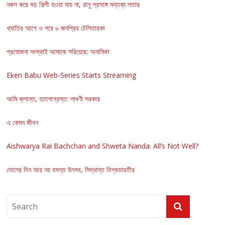
নকল করে বড় শিল্পী হওয়া যায় না, রানু প্রসঙ্গে মন্তব্য লতার
খ্যাতির আগে ও পরে ৬ জনপ্রিয় টেলিতারকা
প্রযোজনা সংস্থাই আমাকে সরিয়েছে: অনামিকা
Eken Babu Web-Series Starts Streaming
আমি ক্লান্ত, হতাশাগ্রস্ত: লাবণী সরকার
এ কেমন জীবন
Aishwarya Rai Bachchan and Shweta Nanda: All’s Not Well?
দোলের দিন আর নয় বসন্ত উৎসব, সিদ্ধান্ত বিশ্বভারতীর