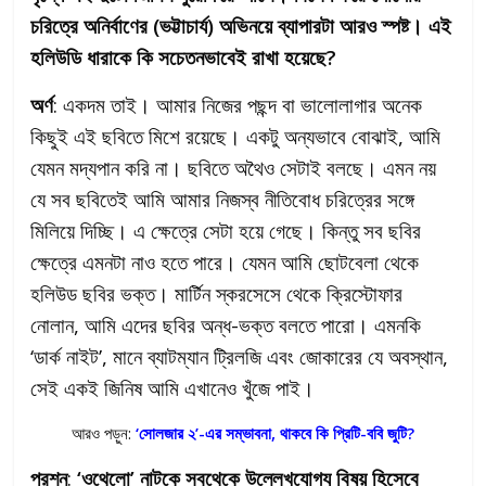
চরিত্রে অনির্বাণের (ভট্টাচার্য) অভিনয়ে ব্যাপারটা আরও স্পষ্ট। এই
হলিউডি ধারাকে কি সচেতনভাবেই রাখা হয়েছে?
অর্ণ
: একদম তাই। আমার নিজের পছন্দ বা ভালোলাগার অনেক
কিছুই এই ছবিতে মিশে রয়েছে। একটু অন্যভাবে বোঝাই, আমি
যেমন মদ্যপান করি না। ছবিতে অথৈও সেটাই বলছে। এমন নয়
যে সব ছবিতেই আমি আমার নিজস্ব নীতিবোধ চরিত্রের সঙ্গে
মিলিয়ে দিচ্ছি। এ ক্ষেত্রে সেটা হয়ে গেছে। কিন্তু সব ছবির
ক্ষেত্রে এমনটা নাও হতে পারে। যেমন আমি ছোটবেলা থেকে
হলিউড ছবির ভক্ত। মার্টিন স্করসেসে থেকে ক্রিস্টোফার
নোলান, আমি এদের ছবির অন্ধ-ভক্ত বলতে পারো। এমনকি
‘ডার্ক নাইট’, মানে ব্যাটম্যান ট্রিলজি এবং জোকারের যে অবস্থান,
সেই একই জিনিষ আমি এখানেও খুঁজে পাই।
আরও পড়ুন:
‘সোলজার ২’-এর সম্ভাবনা, থাকবে কি প্রিটি-ববি জুটি?
প্রশ্ন
:
‘ওথেলো’ নাটকে সবথেকে উল্লেখযোগ্য বিষয় হিসেবে