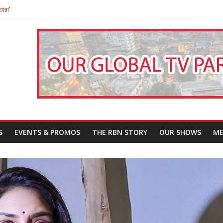
তারা’
পন
That Challenges Our Understanding of Justice
S
EVENTS & PROMOS
THE RBN STORY
OUR SHOWS
ME