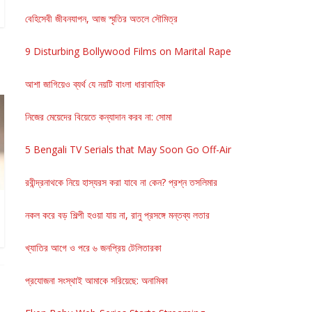
বেহিসেবী জীবনযাপন, আজ স্মৃতির অতলে সৌমিত্র
9 Disturbing Bollywood Films on Marital Rape
আশা জাগিয়েও ব্যর্থ যে নয়টি বাংলা ধারাবাহিক
নিজের মেয়েদের বিয়েতে কন্যাদান করব না: সোমা
5 Bengali TV Serials that May Soon Go Off-Air
রবীন্দ্রনাথকে নিয়ে হাস্যরস করা যাবে না কেন? প্রশ্ন তসলিমার
নকল করে বড় শিল্পী হওয়া যায় না, রানু প্রসঙ্গে মন্তব্য লতার
খ্যাতির আগে ও পরে ৬ জনপ্রিয় টেলিতারকা
প্রযোজনা সংস্থাই আমাকে সরিয়েছে: অনামিকা