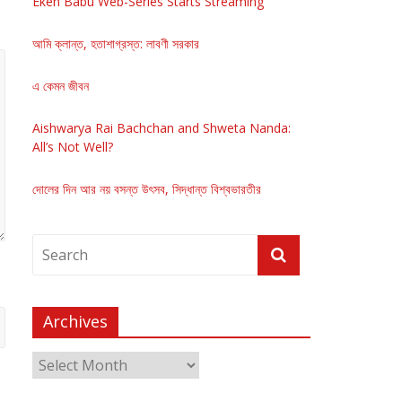
Eken Babu Web-Series Starts Streaming
আমি ক্লান্ত, হতাশাগ্রস্ত: লাবণী সরকার
এ কেমন জীবন
Aishwarya Rai Bachchan and Shweta Nanda:
All’s Not Well?
দোলের দিন আর নয় বসন্ত উৎসব, সিদ্ধান্ত বিশ্বভারতীর
Archives