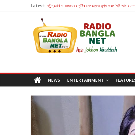
Latest:
রবীন্দ্রনাথ ও গুলজারের সৃষ্টির মেলবন্ধনে মুগ্ধ করল ‘দুই তারার দো
কলের গান থেকে রীলস্ — বাঙালির গান শোনার বিবর্তনের গল্প
জগন্নাথমঙ্গলম্ — বাংলায় প্রথমবার মঞ্চে এবার রথযাত্রার উদযা
Retribution: A Thought-Provoking Short Film 
হাওয়া বদলের টলিউডে ‘তুমি এলে তাই’
NEWS
ENTERTAINMENT
FEATURE