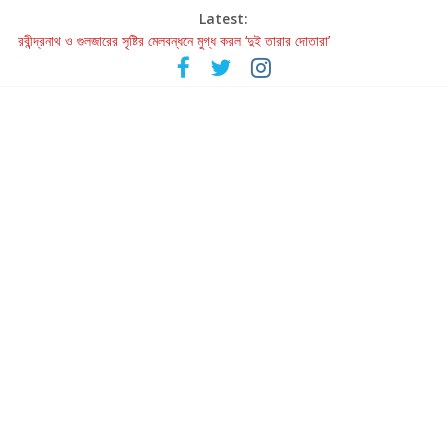
Latest:
হাওয়া বদলের টলিউডে ‘তুমি এলে তাই’
রবীন্দ্রনাথ ও গুলজারের সৃষ্টির মেলবন্ধনে মুগ্ধ করল ‘দুই তারার দোতারা’
কলের গান থেকে রীলস্ — বাঙালির গান শোনার বিবর্তনের গল্প
জগন্নাথমঙ্গলম্ — বাংলায় প্রথমবার মঞ্চে এবার রথযাত্রার উদযাপন
Retribution: A Thought-Provoking Short Film That Challenges
Our Understanding of Justice