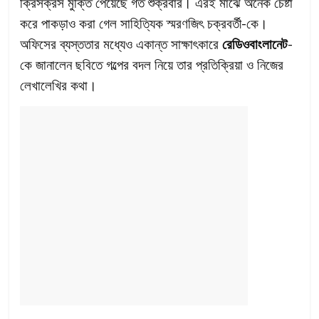
ক্রিসক্রস মুক্তি পেয়েছে গত শুক্রবার। এরই মাঝে অনেক চেষ্টা
করে পাকড়াও করা গেল সাহিত্যিক স্মরণজিৎ চক্রবর্তী-কে।
অফিসের ব্যস্ততার মধ্যেও একান্ত সাক্ষাৎকারে
রেডিওবাংলানেট
-
কে জানালেন ছবিতে গল্পের বদল নিয়ে তার প্রতিক্রিয়া ও নিজের
লেখালেখির কথা।