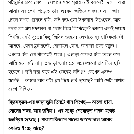
পটভূমির ওপর লেখা। সেখানে শহর প্রায় নেই বললেই চলে। যারা
আমার সব লেখা পড়েছে তারা এরকম অভিযোগ করবে না। আর
চেতন ভগত প্রসঙ্গে বলি, উনি কতগুলো উপন্যাস লিখেছেন, আর
কতগুলো গল্প মফস্বল বা গ্রাম নিয়ে লিখেছেন? দুজনে একই সময়ে
লিখছি, সেই সূত্রে কিছু জিনিস দুজনের লেখাতে স্বাভাবিকভাবেই
আসবে, যেমন ইন্টারনেট, মোবাইল ফোন, জামাকাপড়ের ব্র্যান্ড।
এরকম মিল তো থাকতেই পারে। এছাড়া কোনও মিল আছে বলে
আমি মনে করি না। তাছাড়া ওনার তো অনেকগুলো গল্প নিয়ে ছবি
হয়েছে। ছবি করা যাবে এই ভেবেই উনি গল্প লেখেন এমনও
শুনেছি। আমার আর কটা গল্প নিয়ে ছবি হয়েছে? আমি সেটা মাথায়
রেখে লিখিও না।
ক্রিসক্রস-এর জন্য তুমি তিনটে গান লিখেছ—আলো ছায়া,
মোমের শহর, আর দুনিয়া। এর মধ্যে শেষোক্ত গানটা যথেষ্ঠ
জনপ্রিয় হয়েছে। পাকাপাকিভাবে গানের জগতে চলে আসার
কোনও ইচ্ছে আছে?