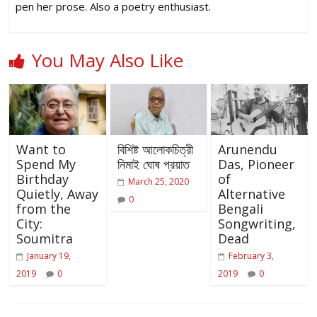
pen her prose. Also a poetry enthusiast.
You May Also Like
Want to
বিশিষ্ট আলোকচিত্রী
Arunendu
Spend My
নিমাই ঘোষ প্রয়াত
Das, Pioneer
Birthday
of
March 25, 2020
Quietly, Away
Alternative
0
from the
Bengali
City:
Songwriting,
Soumitra
Dead
January 19,
February 3,
2019
0
2019
0