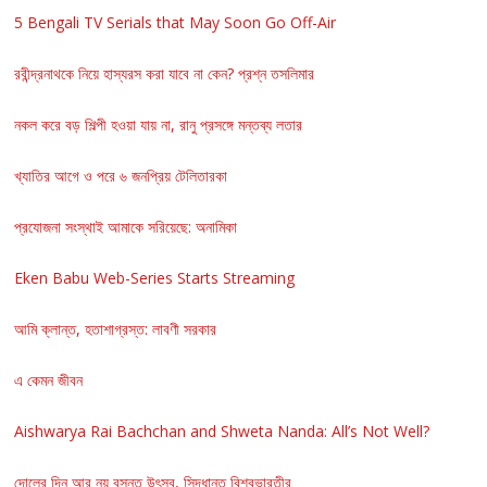
5 Bengali TV Serials that May Soon Go Off-Air
রবীন্দ্রনাথকে নিয়ে হাস্যরস করা যাবে না কেন? প্রশ্ন তসলিমার
নকল করে বড় শিল্পী হওয়া যায় না, রানু প্রসঙ্গে মন্তব্য লতার
খ্যাতির আগে ও পরে ৬ জনপ্রিয় টেলিতারকা
প্রযোজনা সংস্থাই আমাকে সরিয়েছে: অনামিকা
Eken Babu Web-Series Starts Streaming
আমি ক্লান্ত, হতাশাগ্রস্ত: লাবণী সরকার
এ কেমন জীবন
Aishwarya Rai Bachchan and Shweta Nanda: All’s Not Well?
দোলের দিন আর নয় বসন্ত উৎসব, সিদ্ধান্ত বিশ্বভারতীর