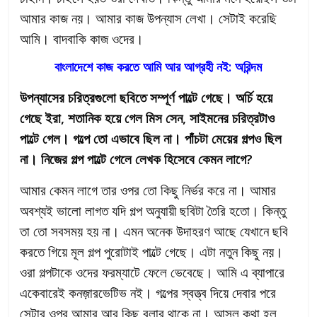
আমার কাজ নয়। আমার কাজ উপন্যাস লেখা। সেটাই করেছি
আমি। বাদবাকি কাজ ওদের।
বাংলাদেশে কাজ করতে আমি আর আগ্রহী নই: অরিন্দম
উপন্যাসের চরিত্রগুলো ছবিতে সম্পূর্ণ পাল্টে গেছে। অর্চি হয়ে
গেছে ইরা, শতানিক হয়ে গেল মিস সেন, সাইমনের চরিত্রটাও
পাল্টে গেল। গল্পে তো এভাবে ছিল না। পাঁচটা মেয়ের গল্পও ছিল
না। নিজের গল্প পাল্টে গেলে লেখক হিসেবে কেমন লাগে?
আমার কেমন লাগে তার ওপর তো কিছু নির্ভর করে না। আমার
অবশ্যই ভালো লাগত যদি গল্প অনুযায়ী ছবিটা তৈরি হতো। কিন্তু
তা তো সবসময় হয় না। এমন অনেক উদাহরণ আছে যেখানে ছবি
করতে গিয়ে মূল গল্প পুরোটাই পাল্টে গেছে। এটা নতুন কিছু নয়।
ওরা গল্পটাকে ওদের ফরম্যাটে ফেলে ভেবেছে। আমি এ ব্যাপারে
একেবারেই কনজ়ারভেটিভ নই। গল্পের স্বত্ত্ব দিয়ে দেবার পরে
সেটার ওপর আমার আর কিছু বলার থাকে না। আসল কথা হল,