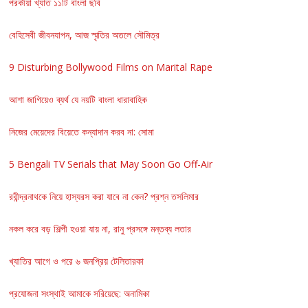
পরকীয়া খ্যাত ১১টি বাংলা ছবি
বেহিসেবী জীবনযাপন, আজ স্মৃতির অতলে সৌমিত্র
9 Disturbing Bollywood Films on Marital Rape
আশা জাগিয়েও ব্যর্থ যে নয়টি বাংলা ধারাবাহিক
নিজের মেয়েদের বিয়েতে কন্যাদান করব না: সোমা
5 Bengali TV Serials that May Soon Go Off-Air
রবীন্দ্রনাথকে নিয়ে হাস্যরস করা যাবে না কেন? প্রশ্ন তসলিমার
নকল করে বড় শিল্পী হওয়া যায় না, রানু প্রসঙ্গে মন্তব্য লতার
খ্যাতির আগে ও পরে ৬ জনপ্রিয় টেলিতারকা
প্রযোজনা সংস্থাই আমাকে সরিয়েছে: অনামিকা