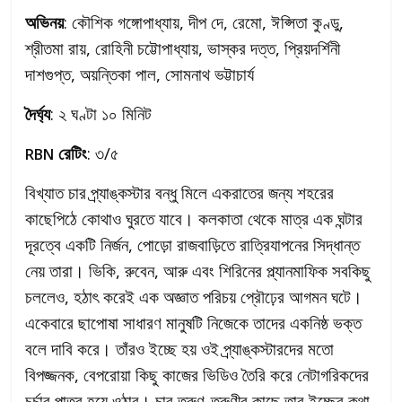
অভিনয়
: কৌশিক গঙ্গোপাধ্যায়, দীপ দে, রেমো, ঈপ্সিতা কুণ্ডু,
শ্রীতমা রায়, রোহিনী চট্টোপাধ্যায়, ভাস্কর দত্ত, প্রিয়দর্শিনী
দাশগুপ্ত, অয়ন্তিকা পাল, সোমনাথ ভট্টাচার্য
দৈর্ঘ্য
: ২ ঘণ্টা ১০ মিনিট
রেটিং
: ৩/৫
RBN
বিখ্যাত চার প্র্যাঙ্কস্টার বন্ধু মিলে একরাতের জন্য শহরের
কাছেপিঠে কোথাও ঘুরতে যাবে। কলকাতা থেকে মাত্র এক ঘন্টার
দূরত্বে একটি নির্জন, পোড়ো রাজবাড়িতে রাত্রিযাপনের সিদ্ধান্ত
নেয় তারা। ভিকি, রুবেন, আরু এবং শিরিনের প্ল্যানমাফিক সবকিছু
চললেও, হঠাৎ করেই এক অজ্ঞাত পরিচয় প্রৌঢ়ের আগমন ঘটে।
একেবারে ছাপোষা সাধারণ মানুষটি নিজেকে তাদের একনিষ্ঠ ভক্ত
বলে দাবি করে। তাঁরও ইচ্ছে হয় ওই প্র্যাঙ্কস্টারদের মতো
বিপজ্জনক, বেপরোয়া কিছু কাজের ভিডিও তৈরি করে নেটাগরিকদের
চর্চার পাত্র হয়ে ওঠার। চার তরুণ-তরুণীর কাছে তার ইচ্ছের কথা