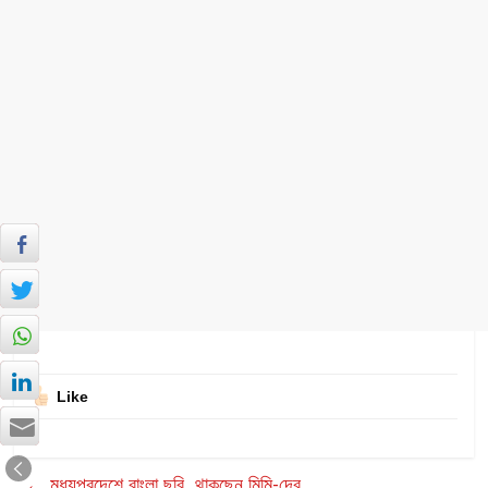
Like
←
মধ্যপ্রদেশে বাংলা ছবি, থাকছেন মিমি-দেব