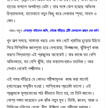
হাতের নাগালে অপর্যাপ্ত ডেটা। তার সঙ্গে যোগ হয়েছে অভিনব
চিন্তাভাবনা, হাতেনাতে নতুন কিছু করে দেখাবার স্পৃহা, সাহস ও
জেদ।
আরও পড়ুন:
নেপথ্যে গাইলেন জলি, স্টেজে দাঁড়িয়ে ঠোঁট মেলালেন রাহুল দেব বর্মণ
খুব অল্প সময়ে, সামান্য খরচে এবং কম খেটে খ্যাতির চূড়োয় উঠতে
গিয়ে দিগ্বিদিক জ্ঞানশূন্য হয়ে বেপরোয়া, বিপজ্জনক, ঝুঁকিপূর্ণ কাজ
করতে সিদ্ধহস্ত এই প্রজন্মের অনেকেই। যার কাজে যত বেশি
অভিনবত্ব, যত বেশি ঝুঁকি, তার ভক্তসংখ্যাও ততধিক। আর
সেখান থেকেই লক্ষ্মীলাভ।
এই সময় দাঁড়িয়ে যে কোনও পরীক্ষামূলক কাজ করা মানেই
চ্যালেঞ্জের সম্মুখীন হওয়া। সাগ্নিকের প্রচেষ্টা ভালো। এই
প্রজন্মকে মূল্যবোধের পাঠ কীভাবে দিতে হয়, তা তিনি জানেন।
যোগ্য সঙ্গত করেছেন এক ঝাঁক নতুন মুখ। ভিকি, রুবেন, আরু ও
শিরিনের চরিত্রে রেমো, দীপ, ঈপ্সিতা এবং শ্রীতমা যথাযথ।