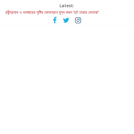
Latest:
রবীন্দ্রনাথ ও গুলজারের সৃষ্টির মেলবন্ধনে মুগ্ধ করল ‘দুই তারার দোতারা’
কলের গান থেকে রীলস্ — বাঙালির গান শোনার বিবর্তনের গল্প
জগন্নাথমঙ্গলম্ — বাংলায় প্রথমবার মঞ্চে এবার রথযাত্রার উদযাপন
Retribution: A Thought-Provoking Short Film That Challenges
Our Understanding of Justice
হাওয়া বদলের টলিউডে ‘তুমি এলে তাই’