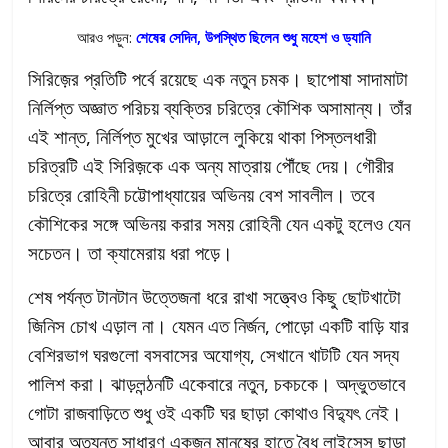
আরও পড়ুন:
শেষের সেদিন, উপস্থিত ছিলেন শুধু মহেশ ও ড্যানি
সিরিজ়ের প্রতিটি পর্বে রয়েছে এক নতুন চমক। ছাপোষা সাদামাটা
নির্লিপ্ত অজ্ঞাত পরিচয় ব্যক্তির চরিত্রে কৌশিক অসামান্য। তাঁর
এই শান্ত, নির্লিপ্ত মুখের আড়ালে লুকিয়ে থাকা পিস্তলধারী
চরিত্রটি এই সিরিজ়কে এক অন্য মাত্রায় পৌঁছে দেয়। গৌরীর
চরিত্রে রোহিনী চট্টোপাধ্যায়ের অভিনয় বেশ সাবলীল। তবে
কৌশিকের সঙ্গে অভিনয় করার সময় রোহিনী যেন একটু হলেও যেন
সচেতন। তা ক্যামেরায় ধরা পড়ে।
শেষ পর্যন্ত টানটান উত্তেজনা ধরে রাখা সত্ত্বেও কিছু ছোটখাটো
জিনিস চোখ এড়াল না। যেমন এত নির্জন, পোড়ো একটি বাড়ি যার
বেশিরভাগ ঘরগুলো বসবাসের অযোগ্য, সেখানে খাটটি যেন সদ্য
পালিশ করা। ঝাড়লন্ঠনটি একেবারে নতুন, চকচকে। অদ্ভুতভাবে
গোটা রাজবাড়িতে শুধু ওই একটি ঘর ছাড়া কোথাও বিদ্যুৎ নেই।
আবার অত্যন্ত সাধারণ একজন মানুষের হাতে বৈধ লাইসেন্স ছাড়া