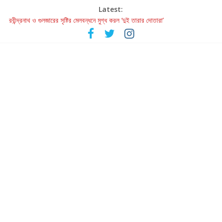
Latest:
রবীন্দ্রনাথ ও গুলজারের সৃষ্টির মেলবন্ধনে মুগ্ধ করল ‘দুই তারার দোতারা’
কলের গান থেকে রীলস্ — বাঙালির গান শোনার বিবর্তনের গল্প
জগন্নাথমঙ্গলম্ — বাংলায় প্রথমবার মঞ্চে এবার রথযাত্রার উদযাপন
Retribution: A Thought-Provoking Short Film That Challenges
Our Understanding of Justice
হাওয়া বদলের টলিউডে ‘তুমি এলে তাই’