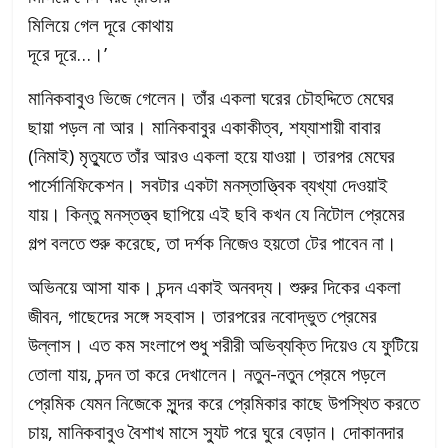
মিলিয়ে গেল দূরে কোথায়
দূরে দূরে…।’
মানিকবাবুও ভিজে গেলেন। তাঁর একলা ঘরের চৌহদ্দিতে মেঘের
ছায়া পড়ল না আর। মানিকবাবুর একাকীত্ব, শয্যাশায়ী বাবার
(নিমাই) মৃত্যুতে তাঁর আরও একলা হয়ে যাওয়া। তারপর মেঘের
পার্সোনিফিকেশন। সবটার একটা মনস্তাত্ত্বিক ব্যখ্যা দেওয়াই
যায়। কিন্তু মনস্তত্ত্ব ছাপিয়ে এই ছবি কখন যে নিটোল প্রেমের
গল্প বলতে শুরু করেছে, তা দর্শক নিজেও হয়তো টের পাবেন না।
অভিনয়ে আসা যাক। চন্দন একাই অনবদ্য। শুরুর দিকের একলা
জীবন, গাছেদের সঙ্গে সহবাস। তারপরের নবোদ্ভুত প্রেমের
উল্লাস। এত কম সংলাপে শুধু শরীরী অভিব্যক্তি দিয়েও যে ফুটিয়ে
তোলা যায়, চন্দন তা করে দেখালেন। নতুন-নতুন প্রেমে পড়লে
প্রেমিক যেমন নিজেকে সুন্দর করে প্রেমিকার কাছে উপস্থিত করতে
চায়, মানিকবাবুও বৈশাখ মাসে স্যুট পরে ঘুরে বেড়ান। দোকানদার