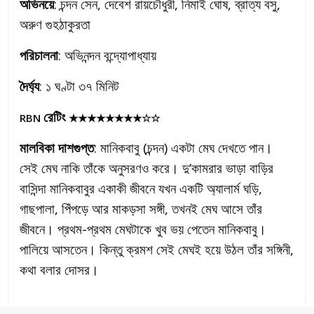
অভিনয়ে
: চন্দন সেন, দেবেশ রায়চৌধুরী, নিমাই ঘোষ, ব্রাত্য বসু,
অরুণ গুহঠাকুরতা
পরিচালনা
: অভিনন্দন বন্দ্যোপাধ্যায়
দৈর্ঘ্য
: ১ ঘণ্টা ৩৭ মিনিট
রেটিং
RBN
★★★★★★★★☆☆
মালবিকা দাশগুপ্ত
: মানিকবাবু (চন্দন) একটা মেঘ দেখতে পান।
সেই মেঘ নাকি তাঁকে অনুসরণও করে। দু’কামরার ভাড়া বাড়ির
বাসিন্দা মানিকবাবুর একাকী জীবনে যখন একটি অ্যালার্ম ঘড়ি,
গাছপালা, পিঁপড়ে আর মাকড়সা সঙ্গী, তখনই মেঘ আসে তাঁর
জীবনে। প্রথম-প্রথম মেঘটাকে খুব ভয় পেতেন মানিকবাবু।
পালিয়ে আসতেন। কিন্তু ক্রমশ সেই মেঘই হয়ে উঠল তাঁর সঙ্গিনী,
কথা বলার দোসর।