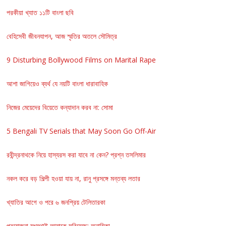
পরকীয়া খ্যাত ১১টি বাংলা ছবি
বেহিসেবী জীবনযাপন, আজ স্মৃতির অতলে সৌমিত্র
9 Disturbing Bollywood Films on Marital Rape
আশা জাগিয়েও ব্যর্থ যে নয়টি বাংলা ধারাবাহিক
নিজের মেয়েদের বিয়েতে কন্যাদান করব না: সোমা
5 Bengali TV Serials that May Soon Go Off-Air
রবীন্দ্রনাথকে নিয়ে হাস্যরস করা যাবে না কেন? প্রশ্ন তসলিমার
নকল করে বড় শিল্পী হওয়া যায় না, রানু প্রসঙ্গে মন্তব্য লতার
খ্যাতির আগে ও পরে ৬ জনপ্রিয় টেলিতারকা
প্রযোজনা সংস্থাই আমাকে সরিয়েছে: অনামিকা