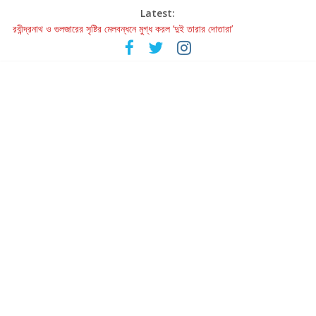
Latest:
রবীন্দ্রনাথ ও গুলজারের সৃষ্টির মেলবন্ধনে মুগ্ধ করল ‘দুই তারার দোতারা’
কলের গান থেকে রীলস্ — বাঙালির গান শোনার বিবর্তনের গল্প
জগন্নাথমঙ্গলম্ — বাংলায় প্রথমবার মঞ্চে এবার রথযাত্রার উদযাপন
Retribution: A Thought-Provoking Short Film That Challenges
Our Understanding of Justice
হাওয়া বদলের টলিউডে ‘তুমি এলে তাই’