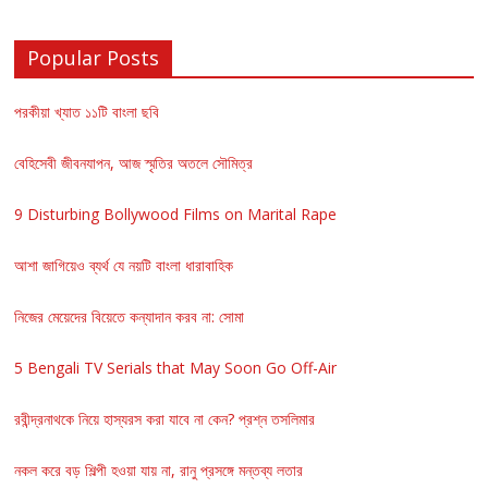
Popular Posts
পরকীয়া খ্যাত ১১টি বাংলা ছবি
বেহিসেবী জীবনযাপন, আজ স্মৃতির অতলে সৌমিত্র
9 Disturbing Bollywood Films on Marital Rape
আশা জাগিয়েও ব্যর্থ যে নয়টি বাংলা ধারাবাহিক
নিজের মেয়েদের বিয়েতে কন্যাদান করব না: সোমা
5 Bengali TV Serials that May Soon Go Off-Air
রবীন্দ্রনাথকে নিয়ে হাস্যরস করা যাবে না কেন? প্রশ্ন তসলিমার
নকল করে বড় শিল্পী হওয়া যায় না, রানু প্রসঙ্গে মন্তব্য লতার