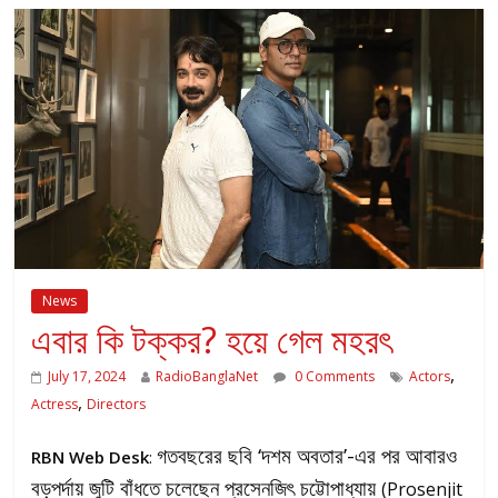
News
এবার কি টক্কর? হয়ে গেল মহরৎ
,
July 17, 2024
RadioBanglaNet
0 Comments
Actors
,
Actress
Directors
গতবছরের ছবি ‘দশম অবতার’-এর পর আবারও
RBN Web Desk
:
বড়পর্দায় জুটি বাঁধতে চলেছেন প্রসেনজিৎ চট্টোপাধ্যায়
(Prosenjit