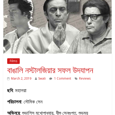
Films
বাঙালি নস্টালজিয়ার সফল উদযাপন
March 2, 2019
Swati
1 Comment
Reviews
ছবি
: মহালয়া
পরিচালনা
: সৌমিক সেন
অভিনয়ে
: শুভাশিস মুখোপাধ্যায়, যীশু সেনগুপ্ত, শুভময়