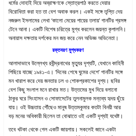
ধর্মের দোহাই দিয়ে অব্রাহ্মণকে স্তোত্রপাঠ করতে দেয়ার
বিরোধিতা করা হত তা বেশ অবাক করল। একই সঙ্গে তৃপ্তি দেয়
নজরুল ইসলামের লেখা ‘কালো মেয়ের পায়ের তলায়’ গানটির প্রসঙ্গ
টেনে আনা। একটি বিশেষ চরিত্রে মুগ্ধ করলেন জয়ন্ত কৃপালনি।
অনায়াস দক্ষতায় দর্শকের মন জয় করে নেন অভিজ্ঞ অভিনেতা।
রক্তবরণ মুগ্ধকরণ
আলাদাভাবে উল্লেখ্য রবীন্দ্রনাথের মৃত্যুর দৃশ্যটি, যেখানে কাহিনী
পিছিয়ে যাচ্ছে ১৯৪১-এ। ‘দিনের শেষে ঘুমের দেশে’ গানটির সঙ্গে
মন খারাপ করে দেয় জনতার ঢল ও শোকপ্রকাশের দৃশ্য। ছবির
বেশ কিছু সংলাপ মনে রাখার মত। উত্তমের মুখ দিয়ে বলানো
ঠাকুর ঘরে সিংহাসন ও সোফাসেটের তুলনামুলক মন্তব্য হৃদয় ছুঁয়ে
যায়। ওই উচ্চতায় পৌঁছেও মানুষ উত্তমকুমার কতটা বিনয়ী আর
বড় মনের অধিকারী ছিলেন তা বোঝাতে ওই একটি দৃশ্যই যথেষ্ট।
তবে খটকা থেকে গেল একটি জায়গায়। সকলেই জানে একটা