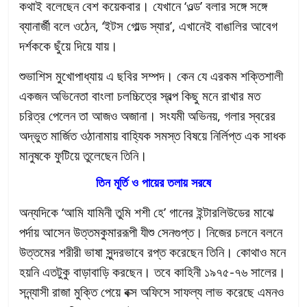
কথাই বলেছেন বেশ কয়েকবার। যেখানে ‘ওল্ড’ বলার সঙ্গে সঙ্গে
ব্যানার্জী বলে ওঠেন, ‘ইটস গোল্ড স্যার’, এখানেই বাঙালির আবেগ
দর্শককে ছুঁয়ে দিয়ে যায়।
শুভাশিস মুখোপাধ্যায় এ ছবির সম্পদ। কেন যে এরকম শক্তিশালী
একজন অভিনেতা বাংলা চলচ্চিত্রে স্বল্প কিছু মনে রাখার মত
চরিত্র পেলেন তা আজও অজানা। সংযমী অভিনয়, গলার স্বরের
অদ্ভুত মার্জিত ওঠানামায় বাহ্যিক সমস্ত বিষয়ে নির্লিপ্ত এক সাধক
মানুষকে ফুটিয়ে তুলেছেন তিনি।
তিন মূর্তি ও পায়ের তলায় সরষে
অন্যদিকে ‘আমি যামিনী তুমি শশী হে’ গানের ইন্টারলিউডের মাঝে
পর্দায় আসেন উত্তমকুমাররূপী যীশু সেনগুপ্ত। নিজের চলনে বলনে
উত্তমের শরীরী ভাষা সুন্দরভাবে রপ্ত করেছেন তিনি। কোথাও মনে
হয়নি এতটুকু বাড়াবাড়ি করছেন। তবে কাহিনী ১৯৭৫-৭৬ সালের।
সন্ন্যাসী রাজা মুক্তি পেয়ে বক্স অফিসে সাফল্য লাভ করেছে এমনও