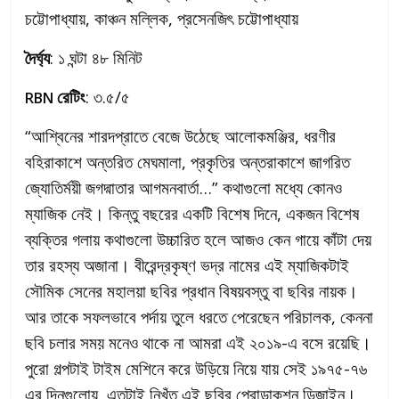
চট্টোপাধ্যায়, কাঞ্চন মল্লিক, প্রসেনজিৎ চট্টোপাধ্যায়
দৈর্ঘ্য
: ১ ঘন্টা ৪৮ মিনিট
রেটিং
: ৩.৫/৫
RBN
“আশ্বিনের শারদপ্রাতে বেজে উঠেছে আলোকমঞ্জির, ধরণীর
বহিরাকাশে অন্তরিত মেঘমালা, প্রকৃতির অন্তরাকাশে জাগরিত
জ্যোতির্ময়ী জগদ্মাতার আগমনবার্তা…” কথাগুলো মধ্যে কোনও
ম্যাজিক নেই। কিন্তু বছরের একটি বিশেষ দিনে, একজন বিশেষ
ব্যক্তির গলায় কথাগুলো উচ্চারিত হলে আজও কেন গায়ে কাঁটা দেয়
তার রহস্য অজানা। বীরেন্দ্রকৃষ্ণ ভদ্র নামের এই ম্যাজিকটাই
সৌমিক সেনের মহালয়া ছবির প্রধান বিষয়বস্তু বা ছবির নায়ক।
আর তাকে সফলভাবে পর্দায় তুলে ধরতে পেরেছেন পরিচালক, কেননা
ছবি চলার সময় মনেও থাকে না আমরা এই ২০১৯-এ বসে রয়েছি।
পুরো গল্পটাই টাইম মেশিনে করে উড়িয়ে নিয়ে যায় সেই ১৯৭৫-৭৬
এর দিনগুলোয়, এতটাই নিখুঁত এই ছবির প্রোডাকশন ডিজ়াইন।