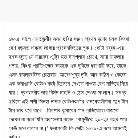
১৯৭৫ সালে এমার্জেন্সীর সময় ছবির শুরু। প্রথম দৃশ্যে চমক কিংবা
বেশ বড়সড় ধাক্কা লাগায় প্রসেনজিতের লুক। গোটা নব্বই-এর
দশক জুড়ে যে নায়কের এন্ট্রি হত সানগ্লাস চোখে, সাদা মাফলার
গলায়, কিংবা প্রতিপক্ষের কাউকে এক ঘুষিতে ধরাশায়ী করে, তাকে
এমন বাহুল্যবর্জিত চেহারায়, আবেগশূন্য দৃষ্টি, আর কঠিন ও কেজো
এক অবাঙালি রেডিও কর্তা হিসেবে দেখতে পাওয়া বেশ নাড়িয়ে দিয়ে
যায়। প্রশংসনীয় তার নির্মম চাহনি ও ঠেস দেওয়া সংলাপ। সমগ্র
ছবিতে এই শশী সিনহা নামক রেডিওকর্তার খামখেয়ালীপনা গল্পে টান
টান ভাব ধরে রাখে। কিশোর কুমারের গান রেডিয়োতে বাজতে
দেবেন না বলে যিনি অবহেলায় বলেন, ‘গাঙ্গুলীকে ২০-২৫ বছর পরে
কেউ মনে রাখবে না।’ ফলাফলটা কি সেটা ২০১৯-এ বসে আমরাই
জানি।