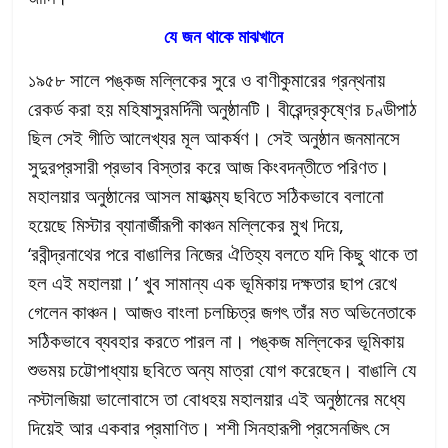
যে জন থাকে মাঝখানে
১৯৫৮ সালে পঙ্কজ মল্লিকের সুরে ও বাণীকুমারের গ্রন্থনায়
রেকর্ড করা হয় মহিষাসুরমর্দিনী অনুষ্ঠানটি। বীরেন্দ্রকৃষ্ণের চণ্ডীপাঠ
ছিল সেই গীতি আলেখ্যর মূল আকর্ষণ। সেই অনুষ্ঠান জনমানসে
সুদুরপ্রসারী প্রভাব বিস্তার করে আজ কিংবদন্তীতে পরিণত।
মহালয়ার অনুষ্ঠানের আসল মাহাত্ম্য ছবিতে সঠিকভাবে বলানো
হয়েছে মিস্টার ব্যানার্জীরূপী কাঞ্চন মল্লিকের মুখ দিয়ে,
‘রবীন্দ্রনাথের পরে বাঙালির নিজের ঐতিহ্য বলতে যদি কিছু থাকে তা
হল এই মহালয়া।’ খুব সামান্য এক ভূমিকায় দক্ষতার ছাপ রেখে
গেলেন কাঞ্চন। আজও বাংলা চলচ্চিত্র জগৎ তাঁর মত অভিনেতাকে
সঠিকভাবে ব্যবহার করতে পারল না। পঙ্কজ মল্লিকের ভূমিকায়
শুভময় চট্টোপাধ্যায় ছবিতে অন্য মাত্রা যোগ করেছেন। বাঙালি যে
নস্টালজিয়া ভালোবাসে তা বোধহয় মহালয়ার এই অনুষ্ঠানের মধ্যে
দিয়েই আর একবার প্রমাণিত। শশী সিনহারূপী প্রসেনজিৎ সে