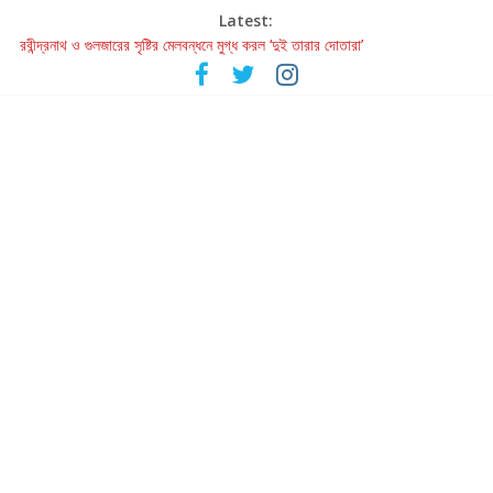
Latest:
হাওয়া বদলের টলিউডে ‘তুমি এলে তাই’
রবীন্দ্রনাথ ও গুলজারের সৃষ্টির মেলবন্ধনে মুগ্ধ করল ‘দুই তারার দোতারা’
কলের গান থেকে রীলস্ — বাঙালির গান শোনার বিবর্তনের গল্প
জগন্নাথমঙ্গলম্ — বাংলায় প্রথমবার মঞ্চে এবার রথযাত্রার উদযাপন
Retribution: A Thought-Provoking Short Film That Challenges
Our Understanding of Justice