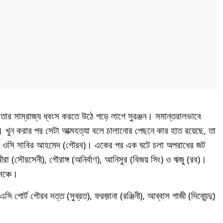
ার সাম্রাজ্য ধ্বংস করতে উঠে পড়ে লাগে সুরঞ্জন। সমান্তরালভাবে
য। খুন করার পর সেটা আত্মহত্যা বলে চালানোর পেছনে কার হাত রয়েছে, তা
নার ওসি সাবির আহমেদ (গৌরব)। একের পর এক ঘটে চলা অপরাধের জট
ীরা (সৌরসেনী), গৌরাঙ্গ (অনির্বাণ), আনিসুর (বিজয় সিং) ও ঋজু (রব)।
মঞ্চে।
 পোর্ট গৌরব দত্ত (সুব্রত), ফরজ়ানা (রঞ্জিনী), আব্বাস গাজী (দিব্যেন্দু)