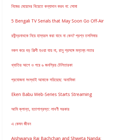
নিজের মেয়েদের বিয়েতে কন্যাদান করব না: সোমা
5 Bengali TV Serials that May Soon Go Off-Air
রবীন্দ্রনাথকে নিয়ে হাস্যরস করা যাবে না কেন? প্রশ্ন তসলিমার
নকল করে বড় শিল্পী হওয়া যায় না, রানু প্রসঙ্গে মন্তব্য লতার
খ্যাতির আগে ও পরে ৬ জনপ্রিয় টেলিতারকা
প্রযোজনা সংস্থাই আমাকে সরিয়েছে: অনামিকা
Eken Babu Web-Series Starts Streaming
আমি ক্লান্ত, হতাশাগ্রস্ত: লাবণী সরকার
এ কেমন জীবন
Aishwarya Rai Bachchan and Shweta Nanda: