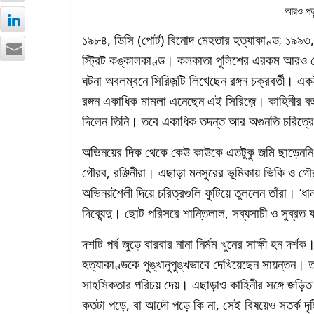
আরও পড়
১৯৮৪, ডিসি (পোর্ট) বিনোদ মেহতার হত্যাকাণ্ড; ১৯৯
স্ট্রিট কঙ্কালকাণ্ড। কলকাতা পুলিশের এরকম আরও বে
ঘটনা অবলম্বনে সিরিজ়টি লিখেছেন রঙ্গন চক্রবর্তী। এ
রঙ্গন একাধিক মামলা এনেছেন এই সিরিজ়ে। কাহিনীর বহ
দিলেন তিনি। তবে একাধিক তদন্ত আর অগুনতি চরিত্রের
অভিনয়ের দিক থেকে কেউ কাউকে এতটুকু জমি ছাড়েননি
গৌরব, রঞ্জিনীরা। এছাড়া মনসুরের ভূমিকায় ভিকি ও গৌর
অভিনয়শৈলী দিয়ে চরিত্রগুলি ফুটিয়ে তুললেন তাঁরা। ‘ধান
দিব্যেন্দু। ছোট পরিসরে শান্তিলাল, সব্যসাচী ও সুব্রত
দশটি পর্ব জুড়ে বারবার নানা নির্মম খুনের সাক্ষী হন দ
হত্যাকাণ্ডকে পুঙ্খানুপুঙ্খভাবে দেখিয়েছেন সায়ন্তন। ত
সাহসিকতার পরিচয় দেয়। এছাড়াও কাহিনীর সঙ্গে জড়িত প
কতটা পড়ে, বা আদৌ পড়ে কি না, সেই বিষয়েও সতর্ক দৃষ্ট