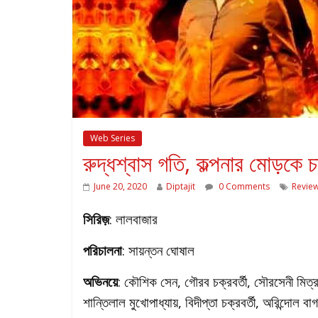
Web Series
রুদ্ধশ্বাস গতি, কল্পনার মোড়কে চ
June 20, 2020
Diptajit
0 Comments
Revie
সিরিজ়
: লালবাজার
পরিচালনা
: সায়ন্তন ঘোষাল
অভিনয়ে
: কৌশিক সেন, গৌরব চক্রবর্তী, সৌরসেনী মিত্র, হৃ
শান্তিলাল মুখোপাধ্যায়, বিদীপ্তা চক্রবর্তী, অরিন্দোল বাগচী, দ