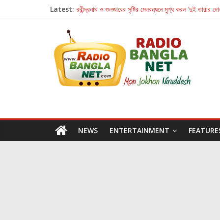
Latest:
রবীন্দ্রনাথ ও গুলজারের সৃষ্টির মেলবন্ধনে মুগ্ধ করল ‘দুই তারার দো
কলের গান থেকে রীলস্ — বাঙালির গান শোনার বিবর্তনের গল্প
জগন্নাথমঙ্গলম্ — বাংলায় প্রথমবার মঞ্চে এবার রথযাত্রার উদযা
Retribution: A Thought-Provoking Short Film 
হাওয়া বদলের টলিউডে ‘তুমি এলে তাই’
NEWS
ENTERTAINMENT
FEATURE