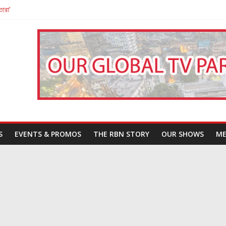
তারা’
পন
That Challenges Our Understanding of Justice
S
EVENTS & PROMOS
THE RBN STORY
OUR SHOWS
ME