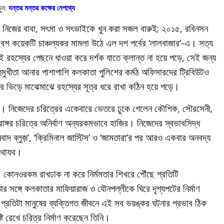
ুন:
যন্তর মন্তর কক্ষের নেপথ্যে
৩, নিজের বাবা, সৎমা ও সৎভাইকে খুন করা সজল বারুই; ২০১৫, রবিনসন
শ কয়েকটি চাঞ্চল্যকর মামলা উঠে এল দশ পর্বের ‘লালবাজার’-এ। সত্য
কই রহস্যের পেছনে ধাওয়া করে দর্শক যাতে ক্লান্ত না হয়ে পড়ে, সেই জন্য
ুমুখীতা আনার পাশাপাশি কলকাতা পুলিশের কর্মঠ অফিসারদের ট্রিবিউটও
 ভিড়ে মাঝেমাঝে রহস্যের সূত্র ধরে রাখা কঠিন হয়ে পড়ে।
। নিজেদের চরিত্রের একেবারে ভেতরে ঢুকে গেলেন কৌশিক, সৌরসেনী,
াঙ্গর চরিত্রে অনির্বাণ অন্যরকমভাবে হাজির। নিজেদের স্বভাবসিদ্ধ
বাদ ব্লুজ়’, ‘ক্রিমিনাল জাস্টিস’ ও ‘জামতারা’র পর আরও একবার অনবদ্য
 যথাযথ।
র্শক। কোনওরকম রাখঢাক না করে নির্মমতার শিখরে পৌঁছে প্রতিটি
ার সঙ্গে কলকাতার মাফিয়ারাজ ও যৌনপল্লীকে ঘিরে দৃশ্যপটের নির্মাণ
্রতিটা মানুষের ব্যক্তিগত জীবনে এই সব ভয়ঙ্কর ঘটনার প্রভাব ঠিক
ি রেখে চরিত্র নির্মাণ করেছেন তিনি।