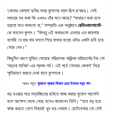
‘সোনার কেল্লা’ ছবির সময় কুশলের বয়স ছিল ছ’বছর। সেই
সময়ের সব কথা কি এখনও তাঁর মনে আছে? “সাধারণ কথা হলে
হয়তো মনে থাকতো না,” সম্প্রতি এক অনুষ্ঠানে
রেডিওবাংলানেট
-
কে বললেন কুশল। “কিন্তু এই কথাগুলো এতবার এত জায়গায়
বলেছি যে বার বার বলতে গিয়ে মাথার মধ্যে ওটার একটা ছবি হয়ে
গেছে যেন।”
কিছুদিন আগে মুক্তি পেয়েছে পরিচালক অরিন্দম ভট্টাচার্যের টক শো
‘অচেনা মানিক’-এর প্রথম পর্ব। এই পর্বে ‘সোনার কেল্লা’ নিয়ে
স্মৃতিচারণ করতে দেখা যাবে কুশলকে।
আরও পড়ুন:
পুরোনো প্রথায় ফিরতে চেয়ে ইমনের নতুন গান
বড় হওয়ার পরে সত্যজিতের ছবিতে কাজ করার সুযোগ আসেনি
বলে আক্ষেপ থেকে গেছে বলেও জানালেন তিনি। “তবে বড় হয়ে
কাজ করতে গেলে নিশ্চয়ই খুব ভয় পেতাম। ছোটবেলায় তো সেই