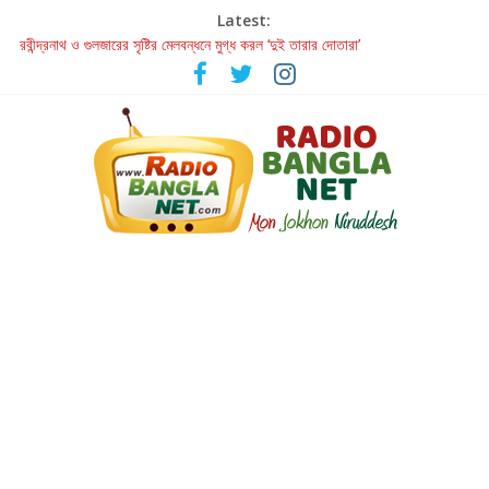
Latest:
হাওয়া বদলের টলিউডে ‘তুমি এলে তাই’
রবীন্দ্রনাথ ও গুলজারের সৃষ্টির মেলবন্ধনে মুগ্ধ করল ‘দুই তারার দোতারা’
কলের গান থেকে রীলস্ — বাঙালির গান শোনার বিবর্তনের গল্প
জগন্নাথমঙ্গলম্ — বাংলায় প্রথমবার মঞ্চে এবার রথযাত্রার উদযাপন
Retribution: A Thought-Provoking Short Film That Challenges
Our Understanding of Justice