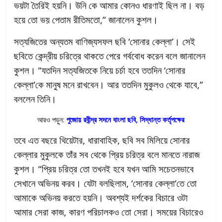
ভয়টা তৈরিই হয়নি। উনি কে আমার কোনও ধারণাই ছিল না। বড়
হয়ে তো ভয় পেতাম রীতিমতো,” জানালেন কুশল।
সত্যজিতের অন্যতম বাণিজ্যসফল ছবি ‘সোনার কেল্লা’। সেই
ছবিতে কেন্দ্রীয় চরিত্রে থাকতে পেরে গর্ববোধ করেন বলে জানালেন
কুশল। “যতদিন সত্যজিতকে নিয়ে চর্চা হবে ততদিন ‘সোনার
কেল্লা’কে মানুষ মনে রাখবেন। আর ততদিন মুকুলও থেকে যাবে,”
বললেন তিনি।
আরও পড়ুন:
পুজোয় রবীন্দ্র সদনে বাংলা ছবি, সিদ্ধান্ত কর্তৃপক্ষের
তবে এত বছরে থিয়েটার, ধারাবাহিক, ছবি সব মিলিয়ে সোনার
কেল্লার মুকুলকে তাঁর সব থেকে প্রিয় চরিত্র বলে মানতে নারাজ
কুশল। “প্রিয় চরিত্র তো তখনই হবে যখন আমি সচেতনভাবে
সেখানে অভিনয় করব। যেটা বলছিলাম, ‘সোনার কেল্লা’তে তো
আমাকে অভিনয় করতে হয়নি। অবশ্যই দর্শকের বিচারে ওটা
আমার সেরা কাজ, কারণ পরিচালকও তো সেরা। সময়ের বিচারেও