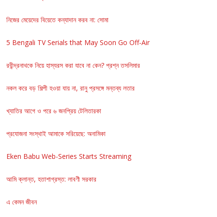
নিজের মেয়েদের বিয়েতে কন্যাদান করব না: সোমা
5 Bengali TV Serials that May Soon Go Off-Air
রবীন্দ্রনাথকে নিয়ে হাস্যরস করা যাবে না কেন? প্রশ্ন তসলিমার
নকল করে বড় শিল্পী হওয়া যায় না, রানু প্রসঙ্গে মন্তব্য লতার
খ্যাতির আগে ও পরে ৬ জনপ্রিয় টেলিতারকা
প্রযোজনা সংস্থাই আমাকে সরিয়েছে: অনামিকা
Eken Babu Web-Series Starts Streaming
আমি ক্লান্ত, হতাশাগ্রস্ত: লাবণী সরকার
এ কেমন জীবন