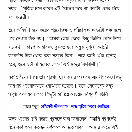
স্যার।’ সৃজিত মনে করেন এই ‘সম্ভব হবে না’ কথাটা জোর দিয়ে
বলা জরুরী।
তবে অনির্বাণ মনে করেন প্রযোজক ও পরিচালককে দুটো পক্ষ বলে
ধরে নেওয়া ঠিক নয়। “আমরা ছোট থেকে কিছু জিনিস মেনে নিয়ে
বড় হই। কারণ আমাকেও বুঝতে হবে অমুক দৃশ্যটা আদৌ
বাজেটের দিক থেকে করা সম্ভব কিনা। তাই আমি ‘এটা হতেই
হবে, তবে ওটা না হলেও চলবে’ এই মন্ত্রে বিশ্বাসী।”
মঞ্চশিল্পীদের নিয়ে তাঁর প্রথম ছবি করার প্রসঙ্গে অনির্বাণকেও কিছু
জায়গায় প্রযোজককে বোঝাতে হয়েছে। তবে সেক্ষেত্রে মধ্য
পন্থা অবলম্বন করে কিছুটা মানিয়ে নেওয়ায় বিশ্বাসী তিনি।
আরও পড়ুন:
বেহিসেবী জীবনযাপন, আজ স্মৃতির অতলে সৌমিত্র
অন্য ধরনের ছবি করার প্রসঙ্গে রাজ জানালেন, “আমি প্রথমেই
মনে করি হলে কতজন দর্শককে আনতে পারব। আমার কাছে এই