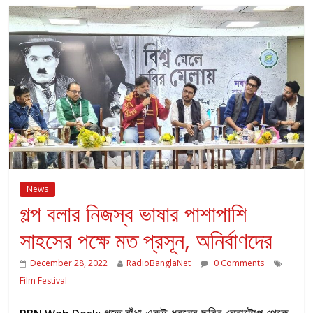
News
গল্প বলার নিজস্ব ভাষার পাশাপাশি
সাহসের পক্ষে মত প্রসূন, অনির্বাণদের
December 28, 2022
RadioBanglaNet
0 Comments
Film Festival
গতে বাঁধা একই ধরনের ছবির ঘেরাটোপ থেকে