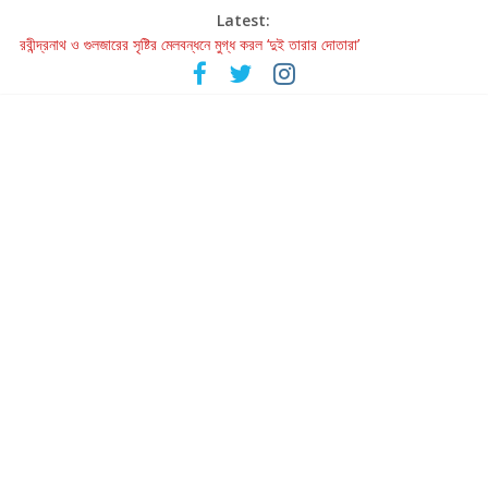
Latest:
রবীন্দ্রনাথ ও গুলজারের সৃষ্টির মেলবন্ধনে মুগ্ধ করল ‘দুই তারার দোতারা’
কলের গান থেকে রীলস্ — বাঙালির গান শোনার বিবর্তনের গল্প
জগন্নাথমঙ্গলম্ — বাংলায় প্রথমবার মঞ্চে এবার রথযাত্রার উদযাপন
Retribution: A Thought-Provoking Short Film That Challenges
Our Understanding of Justice
হাওয়া বদলের টলিউডে ‘তুমি এলে তাই’