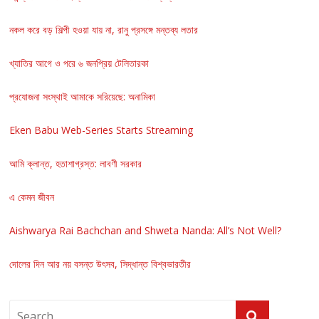
নকল করে বড় শিল্পী হওয়া যায় না, রানু প্রসঙ্গে মন্তব্য লতার
খ্যাতির আগে ও পরে ৬ জনপ্রিয় টেলিতারকা
প্রযোজনা সংস্থাই আমাকে সরিয়েছে: অনামিকা
Eken Babu Web-Series Starts Streaming
আমি ক্লান্ত, হতাশাগ্রস্ত: লাবণী সরকার
এ কেমন জীবন
Aishwarya Rai Bachchan and Shweta Nanda: All’s Not Well?
দোলের দিন আর নয় বসন্ত উৎসব, সিদ্ধান্ত বিশ্বভারতীর