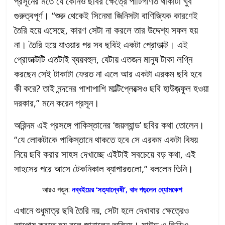
প্রসূনের মতে যে কোনও ছবির ক্ষেত্রে পাটিগণিত থাকাটা খুব
গুরুত্বপূর্ণ। “শুরু থেকেই সিনেমা জিনিসটা বাণিজ্যিক কারণেই
তৈরি হয়ে এসেছে, কারণ সেটা না করলে তার উদ্দেশ্য সফল হয়
না। তৈরি হয়ে যাওয়ার পর সব ছবিই একটা প্রোডাক্ট। এই
প্রোডাক্টটি এতটাই ব্যয়বহুল, যেটায় এতজন মানুষ টাকা লগ্নি
করছেন সেই টাকাটা ফেরত না এলে আর একটা এরকম ছবি হবে
কী করে? তাই নন্দনের পাশাপাশি মাল্টিপ্লেক্সেও ছবি হাউজ়ফুল হওয়া
দরকার,” মনে করেন প্রসূন।
অরিন্দম এই প্রসঙ্গে পাকিস্তানের ‘জয়ল্যান্ড’ ছবির কথা তোলেন।
“যে লোকটাকে পাকিস্তানে থাকতে হবে সে এরকম একটা বিষয়
নিয়ে ছবি করার সাহস দেখাচ্ছে এইটাই সবচেয়ে বড় কথা, এই
সাহসের পরে আসে টেকনিকাল ব্যাপারগুলো,” বললেন তিনি।
আরও পড়ুন:
নব্বইয়ের ‘সত্যান্বেষী’, বাদ পড়লেন ব্যোমকেশ
এখানে শুধুমাত্র ছবি তৈরি নয়, সেটা হলে দেখাবার ক্ষেত্রেও
আপোষ করতে হয় বলে জানালেন অরিন্দম। সাউন্ড ও ভিডিও