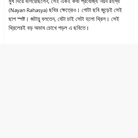
মুখ দিয়ে বলিয়েছিলেন, সেই একই কথা প্রযোজ্য ‘নয়ন রহস্য’
ছবির ক্ষেত্রেও। গোটা ছবি জুড়েই সেই
(Nayan Rahasya)
ছাপ স্পষ্ট। জটায়ু বলতেন, যেটা চাই সেটা হলো থ্রিল। সেই
থ্রিলেরই বড় অভাব চোখে পড়ল এ ছবিতে।