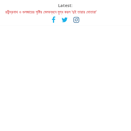
Latest:
রবীন্দ্রনাথ ও গুলজারের সৃষ্টির মেলবন্ধনে মুগ্ধ করল ‘দুই তারার দোতারা’
কলের গান থেকে রীলস্ — বাঙালির গান শোনার বিবর্তনের গল্প
জগন্নাথমঙ্গলম্ — বাংলায় প্রথমবার মঞ্চে এবার রথযাত্রার উদযাপন
Retribution: A Thought-Provoking Short Film That Challenges
Our Understanding of Justice
হাওয়া বদলের টলিউডে ‘তুমি এলে তাই’