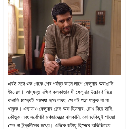
এরই সঙ্গে শুরু থেকে শেষ পর্যন্ত কানে লাগে ফেলুদার অবাঙালি
উচ্চারণ। আদ্যন্ত দক্ষিণ কলকাতাবাসী ফেলুদার উচ্চারণ নিয়ে
বাঙালি মাত্রেই সমস্যা হতে বাধ্য, সে বই পড়া থাকুক বা না
থাকুক। এছাড়াও ফেলুদার সেন্স অফ হিউমার, চোখ দিয়ে হাসি,
কৌতুক এবং সর্বোপরি মগজাস্ত্রের ঝলকানি, কোনওকিছুই পাওয়া
গেল না ইন্দ্রনীলের মধ্যে। ওদিকে জটায়ু হিসেবে অভিজিতের