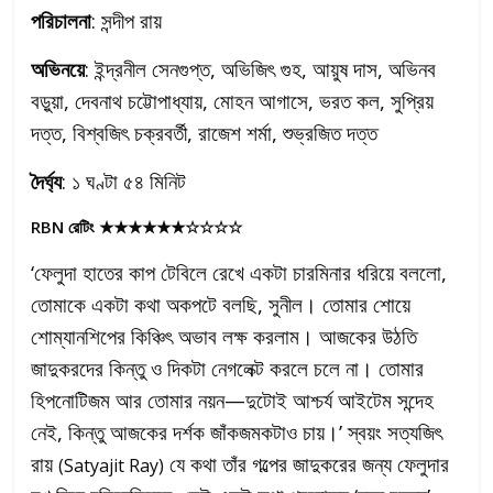
পরিচালনা
: সন্দীপ রায়
অভিনয়ে
: ইন্দ্রনীল সেনগুপ্ত, অভিজিৎ গুহ, আয়ুষ দাস, অভিনব
বড়ুয়া, দেবনাথ চট্টোপাধ্যায়, মোহন আগাসে, ভরত কল, সুপ্রিয়
দত্ত, বিশ্বজিৎ চক্রবর্তী, রাজেশ শর্মা, শুভ্রজিত দত্ত
দৈর্ঘ্য
: ১ ঘণ্টা ৫৪ মিনিট
RBN রেটিং
★★★★★★☆☆☆☆
‘ফেলুদা হাতের কাপ টেবিলে রেখে একটা চারমিনার ধরিয়ে বললো,
তোমাকে একটা কথা অকপটে বলছি, সুনীল। তোমার শোয়ে
শোম্যানশিপের কিঞ্চিৎ অভাব লক্ষ করলাম। আজকের উঠতি
জাদুকরদের কিন্তু ও দিকটা নেগলেক্ট করলে চলে না। তোমার
হিপনোটিজম আর তোমার নয়ন—দুটোই আশ্চর্য আইটেম সন্দেহ
নেই, কিন্তু আজকের দর্শক জাঁকজমকটাও চায়।’ স্বয়ং সত্যজিৎ
রায়
যে কথা তাঁর গল্পের জাদুকরের জন্য ফেলুদার
(Satyajit Ray)