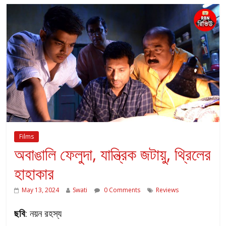
Films
অবাঙালি ফেলুদা, যান্ত্রিক জটায়ু, থ্রিলের
হাহাকার
May 13, 2024
Swati
0 Comments
Reviews
ছবি
: নয়ন রহস্য