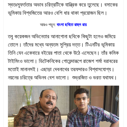
স্বতঃস্ফূর্ততার অভাব চরিত্রটিকে যান্ত্রিক করে তুলেছে। বসাকের
ভূমিকায় বিশ্বজিতের আরও বেশি ধার থাকা প্রয়োজন ছিল।
আরও পড়ুন:
বাংলা ছবিতে রাহুল রায়
তবু কয়েকজন অভিনেতার আনাগোনা ছবিকে কিছুটা হলেও জমিয়ে
তোলে। তাঁদের মধ্যে অন্যতম সুপ্রিয় দত্ত। টিএনটির ভূমিকায়
তিনি যেন একেবারে বইয়ের পাতা থেকে উঠে এসেছেন। তাঁর কমিক
টাইমিংও ভালো। ডিটেকনিকের গোয়েন্দারূপে রাজেশ শর্মা বরাবরের
মতোই মানানসই। এছাড়া দেবনাথের তরফদারও বিশ্বাসযোগ্য।
নয়নের চরিত্রে অভিনব বেশ ভালো। শুভ্রজিত ও ভরত যথাযথ।