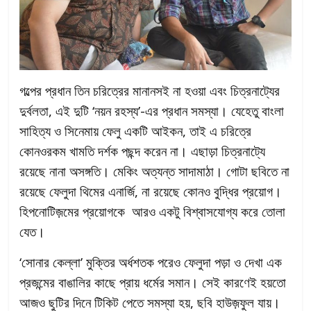
গল্পের প্রধান তিন চরিত্রের মানানসই না হওয়া এবং চিত্রনাট্যের
দুর্বলতা, এই দুটি ‘নয়ন রহস্য’-এর প্রধান সমস্যা। যেহেতু বাংলা
সাহিত্য ও সিনেমায় ফেলু একটি আইকন, তাই এ চরিত্রে
কোনওরকম খামতি দর্শক পছন্দ করেন না। এছাড়া চিত্রনাট্যে
রয়েছে নানা অসঙ্গতি। মেকিং অত্যন্ত সাদামাঠা। গোটা ছবিতে না
রয়েছে ফেলুদা থিমের এনার্জি, না রয়েছে কোনও বুদ্ধির প্রয়োগ।
হিপনোটিজ়মের প্রয়োগকে আরও একটু বিশ্বাসযোগ্য করে তোলা
যেত।
‘সোনার কেল্লা’ মুক্তির অর্ধশতক পরেও ফেলুদা পড়া ও দেখা এক
প্রজন্মের বাঙালির কাছে প্রায় ধর্মের সমান। সেই কারণেই হয়তো
আজও ছুটির দিনে টিকিট পেতে সমস্যা হয়, ছবি হাউজ়ফুল যায়।