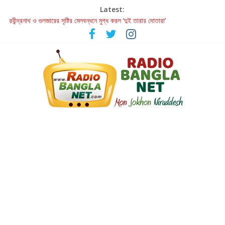
Latest:
রবীন্দ্রনাথ ও গুলজারের সৃষ্টির মেলবন্ধনে মুগ্ধ করল ‘দুই তারার দোতারা’
কলের গান থেকে রীলস্ — বাঙালির গান শোনার বিবর্তনের গল্প
জগন্নাথমঙ্গলম্ — বাংলায় প্রথমবার মঞ্চে এবার রথযাত্রার উদযাপন
Retribution: A Thought-Provoking Short Film That Challenges
Our Understanding of Justice
হাওয়া বদলের টলিউডে ‘তুমি এলে তাই’