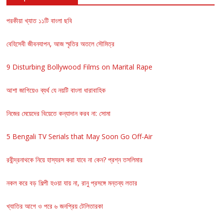
পরকীয়া খ্যাত ১১টি বাংলা ছবি
বেহিসেবী জীবনযাপন, আজ স্মৃতির অতলে সৌমিত্র
9 Disturbing Bollywood Films on Marital Rape
আশা জাগিয়েও ব্যর্থ যে নয়টি বাংলা ধারাবাহিক
নিজের মেয়েদের বিয়েতে কন্যাদান করব না: সোমা
5 Bengali TV Serials that May Soon Go Off-Air
রবীন্দ্রনাথকে নিয়ে হাস্যরস করা যাবে না কেন? প্রশ্ন তসলিমার
নকল করে বড় শিল্পী হওয়া যায় না, রানু প্রসঙ্গে মন্তব্য লতার
খ্যাতির আগে ও পরে ৬ জনপ্রিয় টেলিতারকা