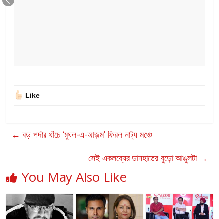
Like
←
বড় পর্দার ধাঁচে ‘মুঘল-এ-আজ়ম’ ফিরল নাট্য মঞ্চে
সেই একলব্যের ডানহাতের বুড়ো আঙুলটা
→
You May Also Like