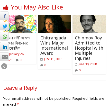
You May Also Like
‘অমর সঙ্গী’ আজও
Chitrangada
Chinmoy Roy
আমার সিগনেচার:
Wins Major
Admitted to
প্রসেনজিৎ
International
Hospital with
Award
Multiple
January 26,
Injuries
June 11, 2018
2025
0
June 30, 2018
0
0
Leave a Reply
Your email address will not be published.
Required fields are
marked
*