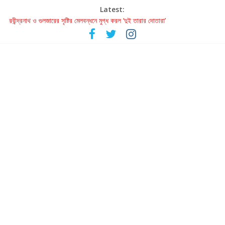
Latest:
রবীন্দ্রনাথ ও গুলজারের সৃষ্টির মেলবন্ধনে মুগ্ধ করল ‘দুই তারার দোতারা’
কলের গান থেকে রীলস্ — বাঙালির গান শোনার বিবর্তনের গল্প
জগন্নাথমঙ্গলম্ — বাংলায় প্রথমবার মঞ্চে এবার রথযাত্রার উদযাপন
Retribution: A Thought-Provoking Short Film That Challenges
Our Understanding of Justice
হাওয়া বদলের টলিউডে ‘তুমি এলে তাই’