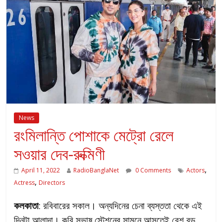
News
রংমিলান্তি পোশাকে মেট্রো রেলে
সওয়ার দেব-রুক্মিণী
,
April 11, 2022
RadioBanglaNet
0 Comments
Actors
,
Actress
Directors
কলকাতা
: রবিবারের সকাল। অন্যদিনের চেনা ব্যস্ততা থেকে এই
দিনটা আলাদা। কবি সুভাষ স্টেশনের সামনে আসতেই বেশ বড়