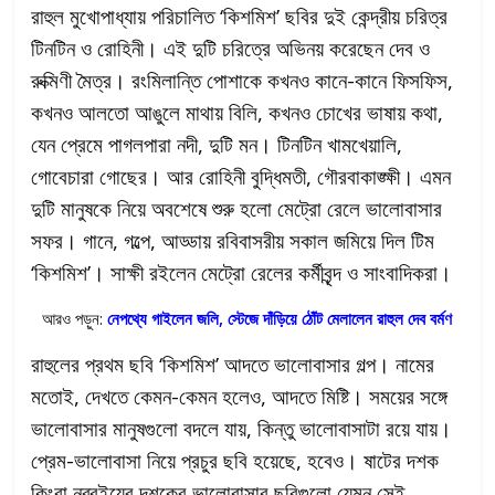
রাহুল মুখোপাধ্যায় পরিচালিত ‘কিশমিশ’ ছবির দুই কেন্দ্রীয় চরিত্র
টিনটিন ও রোহিনী। এই দুটি চরিত্রে অভিনয় করেছেন দেব ও
রুক্মিণী মৈত্র। রংমিলান্তি পোশাকে কখনও কানে-কানে ফিসফিস,
কখনও আলতো আঙুলে মাথায় বিলি, কখনও চোখের ভাষায় কথা,
যেন প্রেমে পাগলপারা নদী, দুটি মন। টিনটিন খামখেয়ালি,
গোবেচারা গোছের। আর রোহিনী বুদ্ধিমতী, গৌরবাকাঙ্ক্ষী। এমন
দুটি মানুষকে নিয়ে অবশেষে শুরু হলো মেট্রো রেলে ভালোবাসার
সফর। গানে, গল্পে, আড্ডায় রবিবাসরীয় সকাল জমিয়ে দিল টিম
‘কিশমিশ’। সাক্ষী রইলেন মেট্রো রেলের কর্মীবৃন্দ ও সাংবাদিকরা।
আরও পড়ুন:
নেপথ্যে গাইলেন জলি, স্টেজে দাঁড়িয়ে ঠোঁট মেলালেন রাহুল দেব বর্মণ
রাহুলের প্রথম ছবি ‘কিশমিশ’ আদতে ভালোবাসার গল্প। নামের
মতোই, দেখতে কেমন-কেমন হলেও, আদতে মিষ্টি। সময়ের সঙ্গে
ভালোবাসার মানুষগুলো বদলে যায়, কিন্তু ভালোবাসাটা রয়ে যায়।
প্রেম-ভালোবাসা নিয়ে প্রচুর ছবি হয়েছে, হবেও। ষাটের দশক
কিংবা নব্বইয়ের দশকের ভালোবাসার ছবিগুলো যেমন সেই