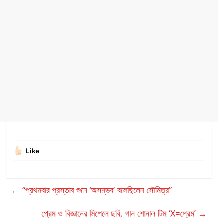
Like
←
“প্রথমবার প্রস্তাব শুনে ‘অসম্ভব’ বলেছিলেন সৌমিত্র”
প্রেম ও বিজ্ঞানের মিশেলে ছবি, গান শোনাল টিম ‘X=প্রেম’
→