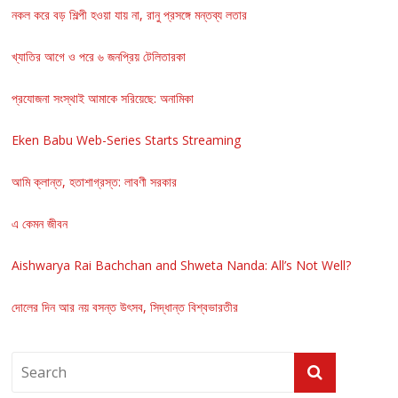
নকল করে বড় শিল্পী হওয়া যায় না, রানু প্রসঙ্গে মন্তব্য লতার
খ্যাতির আগে ও পরে ৬ জনপ্রিয় টেলিতারকা
প্রযোজনা সংস্থাই আমাকে সরিয়েছে: অনামিকা
Eken Babu Web-Series Starts Streaming
আমি ক্লান্ত, হতাশাগ্রস্ত: লাবণী সরকার
এ কেমন জীবন
Aishwarya Rai Bachchan and Shweta Nanda: All’s Not Well?
দোলের দিন আর নয় বসন্ত উৎসব, সিদ্ধান্ত বিশ্বভারতীর