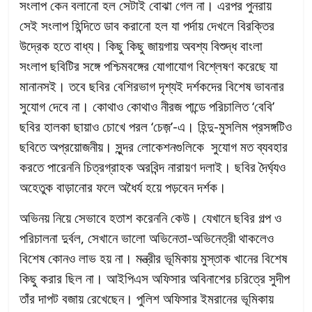
সংলাপ কেন বলানো হল সেটাই বোঝা গেল না। এরপর পুনরায়
সেই সংলাপ হিন্দিতে ডাব করানো হল যা পর্দায় দেখলে বিরক্তির
উদ্রেক হতে বাধ্য। কিছু কিছু জায়গায় অবশ্য বিশুদ্ধ বাংলা
সংলাপ ছবিটির সঙ্গে পশ্চিমবঙ্গের যোগাযোগ বিশ্লেষণ করেছে যা
মানানসই। তবে ছবির বেশিরভাগ দৃশ্যই দর্শকদের বিশেষ ভাবনার
সুযোগ দেবে না। কোথাও কোথাও নীরজ পান্ডে পরিচালিত ‘বেবি’
ছবির হালকা ছায়াও চোখে পরল ‘চেজ়’-এ। হিন্দু-মুসলিম প্রসঙ্গটিও
ছবিতে অপ্রয়োজনীয়। সুন্দর লোকেশনগুলিকে সুযোগ মত ব্যবহার
করতে পারেননি চিত্রগ্রাহক অরবিন্দ নারায়ণ দলাই। ছবির দৈর্ঘ্যও
অহেতুক বাড়ানোর ফলে অধৈর্য হয়ে পড়বেন দর্শক।
অভিনয় নিয়ে সেভাবে হতাশ করেননি কেউ। যেখানে ছবির গল্প ও
পরিচালনা দুর্বল, সেখানে ভালো অভিনেতা-অভিনেত্রী থাকলেও
বিশেষ কোনও লাভ হয় না। মন্ত্রীর ভূমিকায় মুস্তাক খানের বিশেষ
কিছু করার ছিল না। আইপিএস অফিসার অবিনাশের চরিত্রে সুদীপ
তাঁর দাপট বজায় রেখেছেন। পুলিশ অফিসার ইমরানের ভূমিকায়