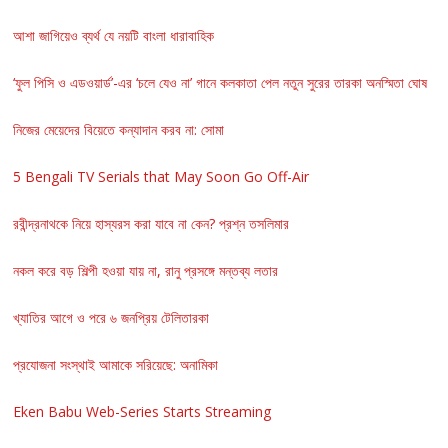
আশা জাগিয়েও ব্যর্থ যে নয়টি বাংলা ধারাবাহিক
‘ফুল পিসি ও এডওয়ার্ড’-এর ‘চলে যেও না’ গানে কলকাতা পেল নতুন সুরের তারকা অনস্মিতা ঘোষ
নিজের মেয়েদের বিয়েতে কন্যাদান করব না: সোমা
5 Bengali TV Serials that May Soon Go Off-Air
রবীন্দ্রনাথকে নিয়ে হাস্যরস করা যাবে না কেন? প্রশ্ন তসলিমার
নকল করে বড় শিল্পী হওয়া যায় না, রানু প্রসঙ্গে মন্তব্য লতার
খ্যাতির আগে ও পরে ৬ জনপ্রিয় টেলিতারকা
প্রযোজনা সংস্থাই আমাকে সরিয়েছে: অনামিকা
Eken Babu Web-Series Starts Streaming