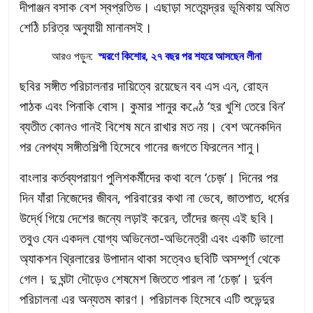
দীপাঞ্জন বসাক বেশ স্বপ্রতিভ। এছাড়া সত্যেন্দ্রর ভূমিকায় অমিত
শেঠি চরিত্র অনুযায়ী মানানসই।
আরও পড়ুন:
স্মরণে কিশোর, ২৭ বছর পর শহরে আসছেন লীনা
ছবির সঙ্গীত পরিচালনার দায়িত্বে রয়েছেন বব এস এন, রোহন
পাঠক এবং পিনাকি বোস। কুমার শানুর কণ্ঠে ‘হর খুশি তেরে বিন’
ব্যতীত কোনও গানই বিশেষ মনে রাখার মত নয়। বেশ অনেকদিন
পর নেপথ্য সঙ্গীতশিল্পী হিসেবে গানের জগতে ফিরলেন শানু।
বাংলার কর্তব্যপরায়ণ পুলিশকর্মীদের কথা বলে ‘চেজ়’। দিনের পর
দিন যাঁরা নিজেদের জীবন, পরিবারের কথা না ভেবে, জাতপাত, ধর্মের
উর্দ্ধে গিয়ে দেশের জন্যে লড়াই করেন, তাঁদের জন্য এই ছবি।
তবুও যেন একদল যোগ্য অভিনেতা-অভিনেত্রী এবং একটি ভালো
অ্যাকশন থ্রিলারের উপাদান থাকা সত্বেও ছবিটি অসম্পূর্ণ থেকে
গেল। দু ঘন্টা দৌড়েও শেষমেশ জিততে পারল না ‘চেজ়’। দুর্বল
পরিচালনা এর অন্যতম কারণ। পরিচালক হিসেবে এটি শুভেন্দুর