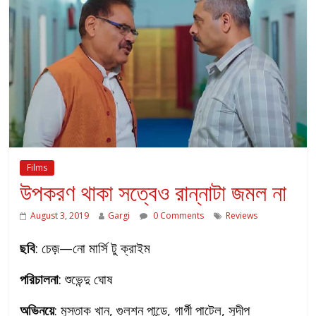
Films
উপকরণ থাকা সত্বেও রান্নাটা জমল না
August 3, 2019
Gargi
0 Comments
Reviews
ছবি
: চেজ়—নো মার্সি টু ক্রাইম
পরিচালনা
: শুভেন্দু ঘোষ
অভিনয়ে
: মুস্তাক খান, গুলশন পান্ডে, গার্গী পাটেল, সুদীপ