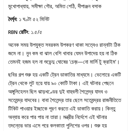
মুখোপাধ্যায়, সমীক্ষা গৌর, অমিত শেঠি, দীপাঞ্জন বসাক
দৈর্ঘ্য
: ১ ঘণ্টা ৫২ মিনিট
রেটিং
: ১.৫/৫
RBN
অনেক সময় উপযুক্ত সবরকম উপকরণ থাকা সত্বেও রান্নাটা ঠিক
জমে না। নুন কম বা ঝাল বেশি খাবার যেমন উপাদেয় হয় না ঠিক
তেমনই হজম হল না শুভেন্দু ঘোষের ‘চেজ়—নো মার্সি টু ক্রাইম’।
ছবির গল্প শুরু হয় একটি ট্রেন ডাকাতির মাধ্যমে। ভেলোরে একটি
ট্রেন থেকে লুট হয়ে যায় ৯০ কোটি টাকা। এই ঘটনার পেছনে
অঙ্গুলিহেলন ছিল ঝাড়খণ্ডের দুই বাহুবলী শৈলেন্দ্র যাদব ও
সত্যেন্দ্র যাদবের। বাবা শৈলেন্দ্র তার ছেলে সত্যেন্দ্রর রাজনীতিতে
টিকিট পাওয়ার ইচ্ছাকে পূরণ করতে এই ডাকাতি করায়। কিন্তু
অন্যায় করে পার পায় না তারা। মন্ত্রীর নির্দেশে এই ঘটনার
তদন্তের ভার এসে পরে কলকাতা পুলিশের ওপর। শুরু হয়