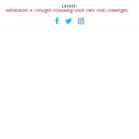
Latest:
Retribution: A Thought-Provoking Short Film That Challenges
Our Understanding of Justice
‘ফুল পিসি ও এডওয়ার্ড’-এর ‘চলে যেও না’ গানে কলকাতা পেল নতুন সুরের তারকা অনস্মিতা ঘোষ
রবীন্দ্রনাথ ও গুলজারের সৃষ্টির মেলবন্ধনে মুগ্ধ করল ‘দুই তারার দোতারা’
কলের গান থেকে রীলস্ — বাঙালির গান শোনার বিবর্তনের গল্প
জগন্নাথমঙ্গলম্ — বাংলায় প্রথমবার মঞ্চে এবার রথযাত্রার উদযাপন