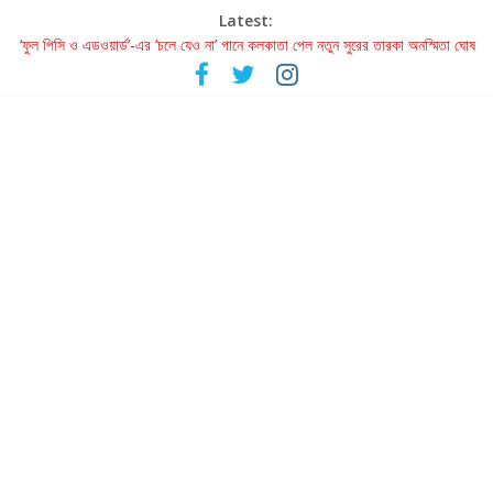
Latest:
Retribution: A Thought-Provoking Short Film That Challenges
Our Understanding of Justice
‘ফুল পিসি ও এডওয়ার্ড’-এর ‘চলে যেও না’ গানে কলকাতা পেল নতুন সুরের তারকা অনস্মিতা ঘোষ
রবীন্দ্রনাথ ও গুলজারের সৃষ্টির মেলবন্ধনে মুগ্ধ করল ‘দুই তারার দোতারা’
কলের গান থেকে রীলস্ — বাঙালির গান শোনার বিবর্তনের গল্প
জগন্নাথমঙ্গলম্ — বাংলায় প্রথমবার মঞ্চে এবার রথযাত্রার উদযাপন