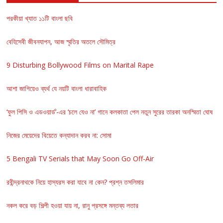
পরকীয়া খ্যাত ১১টি বাংলা ছবি
বেহিসেবী জীবনযাপন, আজ স্মৃতির অতলে সৌমিত্র
9 Disturbing Bollywood Films on Marital Rape
আশা জাগিয়েও ব্যর্থ যে নয়টি বাংলা ধারাবাহিক
‘ফুল পিসি ও এডওয়ার্ড’-এর ‘চলে যেও না’ গানে কলকাতা পেল নতুন সুরের তারকা অনস্মিতা ঘোষ
নিজের মেয়েদের বিয়েতে কন্যাদান করব না: সোমা
5 Bengali TV Serials that May Soon Go Off-Air
রবীন্দ্রনাথকে নিয়ে হাস্যরস করা যাবে না কেন? প্রশ্ন তসলিমার
নকল করে বড় শিল্পী হওয়া যায় না, রানু প্রসঙ্গে মন্তব্য লতার