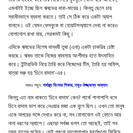
এমনটাই ইচ্ছে ছিল ঋষভের বাবা-মায়ের। কিন্তু ছেলে চায়
স্বাধীনভাবে ব্যবসা করতে। তাই সে ঠিক করে একটা অ্যাপ
বানাবে। ওই যেমন ফেসবুকে বা হোয়াটসঅ্যাপে দেখা না করেও
যোগাযোগ রাখা যায়, সেরকমই কিছু।
এদিকে ঋষভের বিশেষ বান্ধবী তৃষা (এনা) একটা চাকরির চেষ্টা
করছে। ঋষভ তাকে নিজের ব্যবসায় অংশীদার হতে উৎসাহিত
করে। ইন্টারভিউ নিয়ে তৈরি করে নিজেদের টিম, তৈরি হয় অফিস,
যাত্রা শুরু হয় ‘চিনে বাদাম’-এর।
আরও পড়ুন:
গার্হস্থ্য হিংসার শিকার, তবুও ঔজ্জ্বল্যে অম্লান
কিন্তু এত নাম থাকতে ‘চিনে বাদাম’ কেন? পার্কে পাশাপাশি বসে
চিনে বাদাম ভাগ করে নেওয়ার মজা এক যুগে ছিল। এখন তো মানুষ
একে অপরের সঙ্গে দেখাও করে না, সব যোগাযোগ ওই ফোনে আর
নানা ধরণের অ্যাপে। এছাড়া সর্বজ্ঞ গুগল তো আছেই, তাই সব
তথ্য হাতের মুঠোয়। সেই পুরনো ভালোলাগার মুহূর্তগুলো ফিরিয়ে