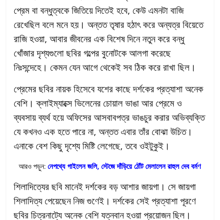
প্রেম বা বন্ধুত্বকে জিতিয়ে দিতেই হবে, কেউ এমনটা বাজি
রেখেছিল বলে মনে হয়। অন্তত তৃষার হঠাৎ করে অন্যত্র বিয়েতে
রাজি হওয়া, আবার জীবনের এক বিশেষ দিনে নতুন করে বন্ধু
খোঁজার দৃশ্যগুলো ছবির গল্পের বুনোটকে আলগা করেছে
নিঃসন্দেহে। কেমন যেন আগে থেকেই সব ঠিক করে রাখা ছিল।
প্রেমের ছবির নায়ক হিসেবে যশের কাছে দর্শকের প্রত্যাশা অনেক
বেশি। ক্লাইম্যাক্সে ভিলেনের চোয়াল ভাঙা আর প্রেমে ও
ব্যবসায় ব্যর্থ হয়ে অফিসের আসবাবপত্র ভাঙচুর করার অভিব্যক্তি
যে কখনও এক হতে পারে না, অন্তত এবার তাঁর বোঝা উচিত।
এনাকে বেশ কিছু দৃশ্যে মিষ্টি লেগেছে, তবে ওইটুকুই।
আরও পড়ুন:
নেপথ্যে গাইলেন জলি, স্টেজে দাঁড়িয়ে ঠোঁট মেলালেন রাহুল দেব বর্মণ
শিলাদিত্যের ছবি মানেই দর্শকের বড় আশার জায়গা। সে জায়গা
শিলাদিত্য পেয়েছেন নিজ গুণেই। দর্শকের সেই প্রত্যাশা পূরণে
ছবির চিত্রনাট্যে অনেক বেশি যত্নবান হওয়া প্রয়োজন ছিল।