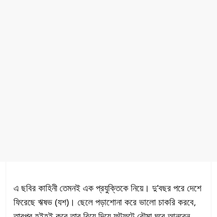
এ ছবির কাহিনী তেমনই এক প্রযুক্তিকে নিয়ে। দু’বছর পরে দেশে
ফিরেছে ঋষভ (যশ)। ছেলে পড়াশোনা করে ভালো চাকরি করবে,
তারপর হইহই করে তার বিয়ে দিয়ে ফুটফুটে বৌমা ঘরে আনবেন,