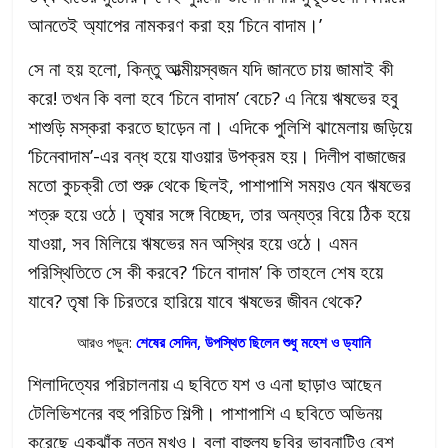
আনতেই অ্যাপের নামকরণ করা হয় ‘চিনে বাদাম।’
সে না হয় হলো, কিন্তু আত্মীয়স্বজন যদি জানতে চায় জামাই কী
করে! তখন কি বলা হবে ‘চিনে বাদাম’ বেচে? এ নিয়ে ঋষভের হবু
শাশুড়ি মস্করা করতে ছাড়েন না। এদিকে পুলিশি ঝামেলায় জড়িয়ে
‘চিনেবাদাম’-এর বন্ধ হয়ে যাওয়ার উপক্রম হয়। দিলীপ বাজাজের
মতো কুচক্রী তো শুরু থেকে ছিলই, পাশাপাশি সময়ও যেন ঋষভের
শত্রু হয়ে ওঠে। তৃষার সঙ্গে বিচ্ছেদ, তার অন্যত্র বিয়ে ঠিক হয়ে
যাওয়া, সব মিলিয়ে ঋষভের মন অস্থির হয়ে ওঠে। এমন
পরিস্থিতিতে সে কী করবে? ‘চিনে বাদাম’ কি তাহলে শেষ হয়ে
যাবে? তৃষা কি চিরতরে হারিয়ে যাবে ঋষভের জীবন থেকে?
আরও পড়ুন:
শেষের সেদিন, উপস্থিত ছিলেন শুধু মহেশ ও ড্যানি
শিলাদিত্যের পরিচালনায় এ ছবিতে যশ ও এনা ছাড়াও আছেন
টেলিভিশনের বহু পরিচিত শিল্পী। পাশাপাশি এ ছবিতে অভিনয়
করেছে একঝাঁক নতুন মুখও। বলা বাহুল্য ছবির ভাবনাটিও বেশ