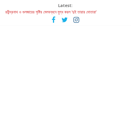
Latest:
রবীন্দ্রনাথ ও গুলজারের সৃষ্টির মেলবন্ধনে মুগ্ধ করল ‘দুই তারার দোতারা’
কলের গান থেকে রীলস্ — বাঙালির গান শোনার বিবর্তনের গল্প
জগন্নাথমঙ্গলম্ — বাংলায় প্রথমবার মঞ্চে এবার রথযাত্রার উদযাপন
Retribution: A Thought-Provoking Short Film That Challenges
Our Understanding of Justice
হাওয়া বদলের টলিউডে ‘তুমি এলে তাই’