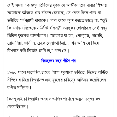
সেই সময় এক মধ্য তিরিশের যুবক যে আজীবন তার বাবার শিক্ষায়
সততাকে আঁকড়ে ধরে বাঁচতে চেয়েছে, সে মেনে নিতে পারে না
দুর্নীতির সর্বগ্রাসী থাবাকে। দাদা তাকে ব্যঙ্গ করতে ছাড়ে না, “তুই
কি এখনও নিজেকে মার্ক্সিস্ট বলিস?” ভয়ঙ্কর দোলাচলে সেই মধ্য
তিরিশ যুবকের আদর্শবোধ। “চায়নায় যা হল, পোল্যান্ড, হাঙ্গেরি,
রোমানিয়া, জার্মানি, চেকোস্লোভাকিয়া…এখন আমি যে কিসে
বিশ্বাস করি নিজেই জানি না,” বলে সে।
বিচ্ছেদের বছর পঁচিশ পর
১৯৯০ সালে সত্যজিৎ রায়ের ‘শাখা প্রশাখা’ ছবিতে, নিজের অর্জিত
নীতিবোধ নিয়ে বিভ্রান্ত এই যুবকের চরিত্রে অভিনয় করেছিলেন
রঞ্জিত মল্লিক।
কিন্তু এই চরিত্রটির জন্য সত্যজিৎ প্রথমে অঞ্জন দত্তর কথা
ভেবেছিলেন।