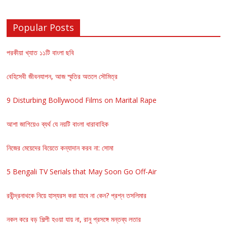
Popular Posts
পরকীয়া খ্যাত ১১টি বাংলা ছবি
বেহিসেবী জীবনযাপন, আজ স্মৃতির অতলে সৌমিত্র
9 Disturbing Bollywood Films on Marital Rape
আশা জাগিয়েও ব্যর্থ যে নয়টি বাংলা ধারাবাহিক
নিজের মেয়েদের বিয়েতে কন্যাদান করব না: সোমা
5 Bengali TV Serials that May Soon Go Off-Air
রবীন্দ্রনাথকে নিয়ে হাস্যরস করা যাবে না কেন? প্রশ্ন তসলিমার
নকল করে বড় শিল্পী হওয়া যায় না, রানু প্রসঙ্গে মন্তব্য লতার