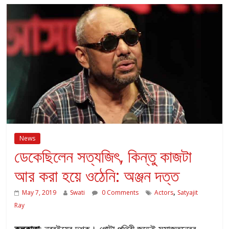
News
ডেকেছিলেন সত্যজিৎ, কিন্তু কাজটা
আর করা হয়ে ওঠেনি: অঞ্জন দত্ত
,
May 7, 2019
Swati
0 Comments
Actors
Satyajit
Ray
কলকাতা
: নব্বইয়ের দশক। গোটা পৃথিবী জুড়েই সমাজতন্ত্রের