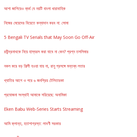
আশা জাগিয়েও ব্যর্থ যে নয়টি বাংলা ধারাবাহিক
নিজের মেয়েদের বিয়েতে কন্যাদান করব না: সোমা
5 Bengali TV Serials that May Soon Go Off-Air
রবীন্দ্রনাথকে নিয়ে হাস্যরস করা যাবে না কেন? প্রশ্ন তসলিমার
নকল করে বড় শিল্পী হওয়া যায় না, রানু প্রসঙ্গে মন্তব্য লতার
খ্যাতির আগে ও পরে ৬ জনপ্রিয় টেলিতারকা
প্রযোজনা সংস্থাই আমাকে সরিয়েছে: অনামিকা
Eken Babu Web-Series Starts Streaming
আমি ক্লান্ত, হতাশাগ্রস্ত: লাবণী সরকার