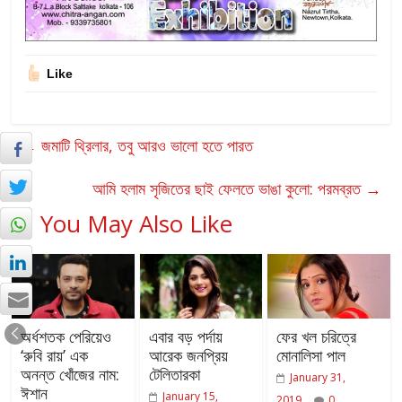
Like
←
জমাটি থ্রিলার, তবু আরও ভালো হতে পারত
আমি হলাম সৃজিতের ছাই ফেলতে ভাঙা কুলো: পরমব্রত
→
You May Also Like
অর্ধশতক পেরিয়েও
এবার বড় পর্দায়
ফের খল চরিত্রে
‘রুবি রায়’ এক
আরেক জনপ্রিয়
মোনালিসা পাল
অনন্ত খোঁজের নাম:
টেলিতারকা
January 31,
ঈশান
January 15,
2019
0