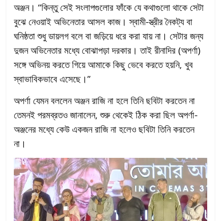
অঞ্জন। “কিন্তু সেই সংলাপগুলোর ফাঁকে যে কথাগুলো থাকে সেটা
বুঝে নেওয়াই অভিনেতার আসল কাজ। স্বামী-স্ত্রীর নৈকট্য বা
ঘনিষ্ঠতা শুধু ডায়লগ বলে বা জড়িয়ে ধরে করা যায় না। সেটার জন্য
দুজন অভিনেতার মধ্যে বোঝাপড়া দরকার। তাই রীনাদির (অপর্ণা)
সঙ্গে অভিনয় করতে গিয়ে আমাকে কিছু ভেবে করতে হয়নি, খুব
স্বাভাবিকভাবে এসেছে।”
অপর্ণা যেমন বললেন অঞ্জন রাজি না হলে তিনি ছবিটা করতেন না
তেমনই পরমব্রতও জানালেন, শুরু থেকেই ঠিক করা ছিল অপর্ণা-
অঞ্জনের মধ্যে কেউ একজন রাজি না হলেও ছবিটা তিনি করতেন
না।