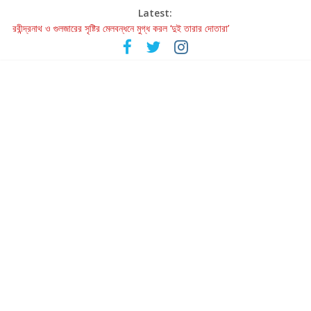
Latest:
রবীন্দ্রনাথ ও গুলজারের সৃষ্টির মেলবন্ধনে মুগ্ধ করল ‘দুই তারার দোতারা’
কলের গান থেকে রীলস্ — বাঙালির গান শোনার বিবর্তনের গল্প
জগন্নাথমঙ্গলম্ — বাংলায় প্রথমবার মঞ্চে এবার রথযাত্রার উদযাপন
Retribution: A Thought-Provoking Short Film That Challenges
Our Understanding of Justice
হাওয়া বদলের টলিউডে ‘তুমি এলে তাই’