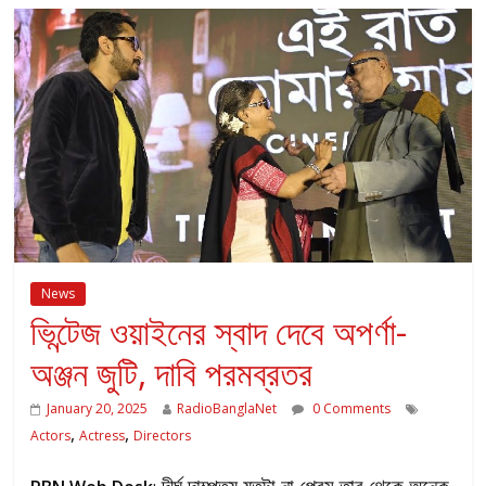
News
ভিন্টেজ ওয়াইনের স্বাদ দেবে অপর্ণা-
অঞ্জন জুটি, দাবি পরমব্রতর
January 20, 2025
RadioBanglaNet
0 Comments
,
,
Actors
Actress
Directors
দীর্ঘ দাম্পত্য যতটা না প্রেম তার থেকে অনেক