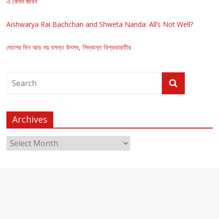
এ কেমন জীবন
Aishwarya Rai Bachchan and Shweta Nanda: All’s Not Well?
দোলের দিন আর নয় বসন্ত উৎসব, সিদ্ধান্ত বিশ্বভারতীর
Archives