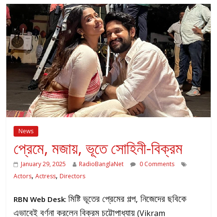
News
প্রেমে, মজায়, ভূতে সোহিনী-বিক্রম
January 29, 2025
RadioBanglaNet
0 Comments
,
,
Actors
Actress
Directors
মিষ্টি ভূতের প্রেমের গল্প, নিজেদের ছবিকে
RBN Web Desk
:
এভাবেই বর্ণনা করলেন বিক্রম চট্টোপাধ্যায়
(Vikram