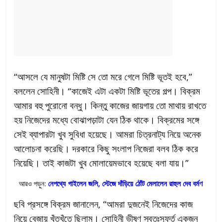
“আসলে যে মানুষটা মিষ্টি সে তো মরে গেলে মিষ্টি ভূতই হবে,”
বললেন সোহিনী। “কাজেই এটা একটা মিষ্টি ভূতের গল্প। বিক্রম
আমার বহু পুরোনো বন্ধু। কিন্তু কাজের জায়গায় তো মাথায় রাখতে
হয় নিজেদের মধ্যে বোঝাপড়াটা যেন ঠিক থাকে। বিক্রমের সঙ্গে
সেই ব্যাপারটা খুব সুবিধা হয়েছে। আমরা চিত্রনাট্য নিয়ে অনেক
আলোচনা করেছি। দরকারে কিছু সংলাপ নিজেরা বলব ঠিক করে
নিয়েছি। তাই কাজটা খুব মোলায়েমভাবে হয়েছে বলা যায়।”
আরও পড়ুন:
নেপথ্যে গাইলেন জলি, স্টেজে দাঁড়িয়ে ঠোঁট মেলালেন রাহুল দেব বর্মণ
ছবি প্রসঙ্গে বিক্রম জানালেন, “আমরা দুজনেই নিজেদের কাজ
নিয়ে বেজায় খুঁতখুঁতে ছিলাম। সোহিনী ভীষণ স্বতঃস্ফূর্ত একজন