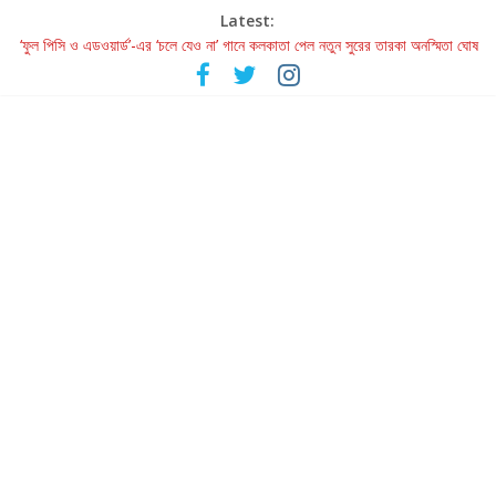
Latest:
‘ফুল পিসি ও এডওয়ার্ড’-এর ‘চলে যেও না’ গানে কলকাতা পেল নতুন সুরের তারকা অনস্মিতা ঘোষ
রবীন্দ্রনাথ ও গুলজারের সৃষ্টির মেলবন্ধনে মুগ্ধ করল ‘দুই তারার দোতারা’
কলের গান থেকে রীলস্ — বাঙালির গান শোনার বিবর্তনের গল্প
জগন্নাথমঙ্গলম্ — বাংলায় প্রথমবার মঞ্চে এবার রথযাত্রার উদযাপন
Retribution: A Thought-Provoking Short Film That Challenges
Our Understanding of Justice