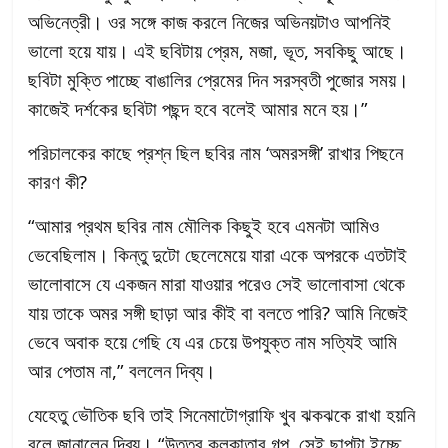
অভিনেত্রী। ওর সঙ্গে কাজ করলে নিজের অভিনয়টাও আপনিই
ভালো হয়ে যায়। এই ছবিটায় প্রেম, মজা, ভূত, সবকিছু আছে।
ছবিটা মুক্তি পাচ্ছে বাঙালির প্রেমের দিন সরস্বতী পুজোর সময়।
কাজেই দর্শকের ছবিটা পছন্দ হবে বলেই আমার মনে হয়।”
পরিচালকের কাছে প্রশ্ন ছিল ছবির নাম ‘অমরসঙ্গী’ রাখার পিছনে
কারণ কী?
“আমার প্রথম ছবির নাম মৌলিক কিছুই হবে এমনটা আমিও
ভেবেছিলাম। কিন্তু দুটো ছেলেমেয়ে যারা একে অপরকে এতটাই
ভালোবাসে যে একজন মারা যাওয়ার পরেও সেই ভালোবাসা থেকে
যায় তাকে অমর সঙ্গী ছাড়া আর কীই বা বলতে পারি? আমি নিজেই
ভেবে অবাক হয়ে গেছি যে এর চেয়ে উপযুক্ত নাম সত্যিই আমি
আর পেতাম না,” বললেন দিব্য।
যেহেতু ভৌতিক ছবি তাই সিনেমাটোগ্রাফি খুব ঝকঝকে রাখা হয়নি
বলে জানালেন দিব্য। “উত্তর কলকাতার গল্প, সেই ছাপটা ইচ্ছে