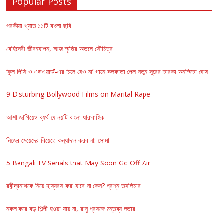
Popular Posts
পরকীয়া খ্যাত ১১টি বাংলা ছবি
বেহিসেবী জীবনযাপন, আজ স্মৃতির অতলে সৌমিত্র
‘ফুল পিসি ও এডওয়ার্ড’-এর ‘চলে যেও না’ গানে কলকাতা পেল নতুন সুরের তারকা অনস্মিতা ঘোষ
9 Disturbing Bollywood Films on Marital Rape
আশা জাগিয়েও ব্যর্থ যে নয়টি বাংলা ধারাবাহিক
নিজের মেয়েদের বিয়েতে কন্যাদান করব না: সোমা
5 Bengali TV Serials that May Soon Go Off-Air
রবীন্দ্রনাথকে নিয়ে হাস্যরস করা যাবে না কেন? প্রশ্ন তসলিমার
নকল করে বড় শিল্পী হওয়া যায় না, রানু প্রসঙ্গে মন্তব্য লতার