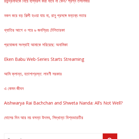
রবীন্দ্রনাথকে নিয়ে হাস্যরস করা যাবে না কেন? প্রশ্ন তসলিমার
নকল করে বড় শিল্পী হওয়া যায় না, রানু প্রসঙ্গে মন্তব্য লতার
খ্যাতির আগে ও পরে ৬ জনপ্রিয় টেলিতারকা
প্রযোজনা সংস্থাই আমাকে সরিয়েছে: অনামিকা
Eken Babu Web-Series Starts Streaming
আমি ক্লান্ত, হতাশাগ্রস্ত: লাবণী সরকার
এ কেমন জীবন
Aishwarya Rai Bachchan and Shweta Nanda: All’s Not Well?
দোলের দিন আর নয় বসন্ত উৎসব, সিদ্ধান্ত বিশ্বভারতীর