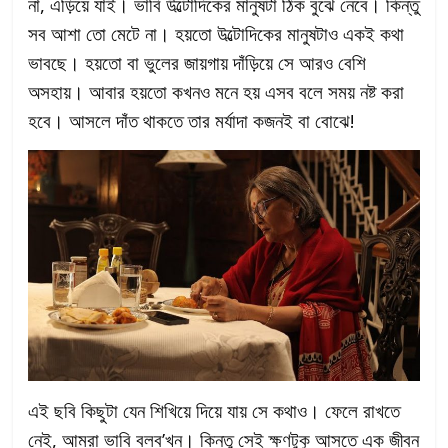
না, এড়িয়ে যাই। ভাবি উল্টোদিকের মানুষটা ঠিক বুঝে নেবে। কিন্তু
সব আশা তো মেটে না। হয়তো উল্টোদিকের মানুষটাও একই কথা
ভাবছে। হয়তো বা ভুলের জায়গায় দাঁড়িয়ে সে আরও বেশি
অসহায়। আবার হয়তো কখনও মনে হয় এসব বলে সময় নষ্ট করা
হবে। আসলে দাঁত থাকতে তার মর্যাদা কজনই বা বোঝে!
এই ছবি কিছুটা যেন শিখিয়ে দিয়ে যায় সে কথাও। ফেলে রাখতে
নেই, আমরা ভাবি বলব’খন। কিন্তু সেই ক্ষণটুকু আসতে এক জীবন