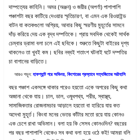
দাম্পত্যের কাহিনি। অমর (অঞ্জন) ও জয়ীর (অপর্ণা) পাশাপাশি
পঞ্চাশটা বছর কাটিয়ে দেওয়ার স্মৃতিচারণ, বা এমন এক রিওয়াইন্ড
বাটন যা কতকগুলো অপ্রিয়, আবার কিছু স্মরণীয় মুহূর্তের সামনে
দাঁড় করিয়ে দেয় এক বৃদ্ধ দম্পতিকে। প্রায় সবদিক থেকেই সার্থক
চেম্বার ড্রামা বলা চলে এই ছবিকে। শুরুতে কিছুটা বাইরের দৃশ্য
থাকলেও তা খুবই কম। ছবির নব্বই শতাংশ ঘটনাই ঘটে দম্পতির
চা বাগানের বাড়িতে।
আরও পড়ুন:
হাফপ্যান্ট পরে অভিনয়, কিশোরের প্রস্তাবে সত্যজিতের অট্টহাসি
বছর পঞ্চাশ একসঙ্গে থাকার পরেও হয়তো একে অপরের কিছু কথা
অজানা থেকে যায়। চাল, ডাল, ওষুধপথ্য, শরীর, স্বাস্থ্য,
সামাজিকতার রোজনামচার আড়ালে হয়তো বা হারিয়ে যায় কত
অদেখা মুহূর্ত। কিংবা মনের ভেতর কাঁটার মতো রয়ে যায় কোনও
এক চেপে রাখা অভিমান। বলা হয় কি সেসব কোনওদিন? বছরের
পর বছর পাশাপাশি থেকেও সব কথা বলা হয়ে ওঠে কই! আমরা বলি