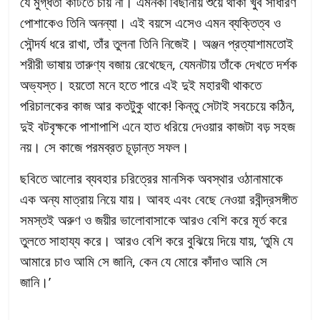
যে মুগ্ধতা কাটতে চায় না। এমনকী বিছানায় শুয়ে থাকা খুব সাধারণ
পোশাকেও তিনি অনন্যা। এই বয়সে এসেও এমন ব্যক্তিত্ব ও
সৌন্দর্য ধরে রাখা, তাঁর তুলনা তিনি নিজেই। অঞ্জন প্রত্যাশামতোই
শরীরী ভাষায় তারুণ্য বজায় রেখেছেন, যেমনটায় তাঁকে দেখতে দর্শক
অভ্যস্ত। হয়তো মনে হতে পারে এই দুই মহারথী থাকতে
পরিচালকের কাজ আর কতটুকু থাকে! কিন্তু সেটাই সবচেয়ে কঠিন,
দুই বটবৃক্ষকে পাশাপাশি এনে হাত ধরিয়ে দেওয়ার কাজটা বড় সহজ
নয়। সে কাজে পরমব্রত চূড়ান্ত সফল।
ছবিতে আলোর ব্যবহার চরিত্রের মানসিক অবস্থার ওঠানামাকে
এক অন্য মাত্রায় নিয়ে যায়। আবহ এবং বেছে নেওয়া রবীন্দ্রসঙ্গীত
সমস্তই অরুণ ও জয়ীর ভালোবাসাকে আরও বেশি করে মূর্ত করে
তুলতে সাহায্য করে। আরও বেশি করে বুঝিয়ে দিয়ে যায়, ‘তুমি যে
আমারে চাও আমি সে জানি, কেন যে মোরে কাঁদাও আমি সে
জানি।’