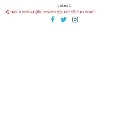
Latest:
রবীন্দ্রনাথ ও গুলজারের সৃষ্টির মেলবন্ধনে মুগ্ধ করল ‘দুই তারার দোতারা’
কলের গান থেকে রীলস্ — বাঙালির গান শোনার বিবর্তনের গল্প
জগন্নাথমঙ্গলম্ — বাংলায় প্রথমবার মঞ্চে এবার রথযাত্রার উদযাপন
Retribution: A Thought-Provoking Short Film That Challenges
Our Understanding of Justice
হাওয়া বদলের টলিউডে ‘তুমি এলে তাই’