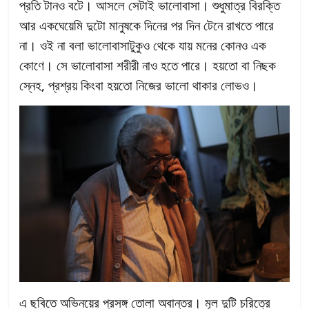
প্রতি টানও বটে। আসলে সেটাই ভালোবাসা। শুধুমাত্র বিরক্তি
আর একঘেয়েমি দুটো মানুষকে দিনের পর দিন টেনে রাখতে পারে
না। ওই না বলা ভালোবাসাটুকুও থেকে যায় মনের কোনও এক
কোণে। সে ভালোবাসা শরীরী নাও হতে পারে। হয়তো বা নিছক
স্নেহ, প্রশ্রয় কিংবা হয়তো নিজের ভালো থাকার লোভও।
এ ছবিতে অভিনয়ের প্রসঙ্গ তোলা অবান্তর। মূল দুটি চরিত্রে