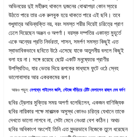
অভিনয়ের দুই মহীরুহ থাকলে দুজনের বোঝাপড়া কোন স্তরে
উঠতে পারে তার এক রুলবুক হয়ে থাকতে পারে এই ছবি। তবে
শুধুমাত্র অভিব্যক্তি নয়, বরং সমস্ত শরীর দিয়েই চরিত্রে প্রাণ
ঢেলে দিয়েছেন অঞ্জন ও অপর্ণা। বয়স্ক দম্পতির একান্ত মুহূর্তে
একে অন্যের প্রতি নির্ভরতা, শাসন, সমর্পণ সমস্ত কিছুই এত
স্বাভাবিকভাবে ছবিতে উঠে এসেছে যাকে অতুলনীয় বললে কিছুই
বলা হয় না। সঙ্গে রয়েছে ছোট্ট একটি মনুষ্যেতর প্রাণীর
উপস্থিতিও, যার ভেতর দিয়ে রূপকের মাধ্যমে ফুটে ওঠে স্নেহ
ভালোবাসার আর একরকমের রূপ।
আরও পড়ুন:
নেপথ্যে গাইলেন জলি, স্টেজে দাঁড়িয়ে ঠোঁট মেলালেন রাহুল দেব বর্মণ
ছবির ট্রেলার মুক্তির সময় অপর্ণা বলেছিলেন, একজন বাণিজ্যিক
ছবির নায়িকার পক্ষে মারাত্মক অসুস্থ কোনও চরিত্র যেখানে তাকে
দেখতে ভালো লাগবে না, সেটা মেনে নেওয়া বেশ কঠিন। অথচ
ছবির অধিকাংশ অংশেই তিনি এত সুন্দরভাবে নিজেকে তুলে ধরেছেন