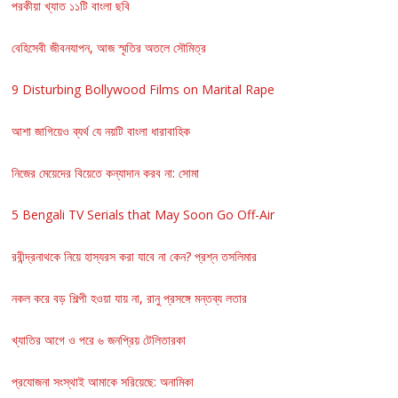
পরকীয়া খ্যাত ১১টি বাংলা ছবি
বেহিসেবী জীবনযাপন, আজ স্মৃতির অতলে সৌমিত্র
9 Disturbing Bollywood Films on Marital Rape
আশা জাগিয়েও ব্যর্থ যে নয়টি বাংলা ধারাবাহিক
নিজের মেয়েদের বিয়েতে কন্যাদান করব না: সোমা
5 Bengali TV Serials that May Soon Go Off-Air
রবীন্দ্রনাথকে নিয়ে হাস্যরস করা যাবে না কেন? প্রশ্ন তসলিমার
নকল করে বড় শিল্পী হওয়া যায় না, রানু প্রসঙ্গে মন্তব্য লতার
খ্যাতির আগে ও পরে ৬ জনপ্রিয় টেলিতারকা
প্রযোজনা সংস্থাই আমাকে সরিয়েছে: অনামিকা