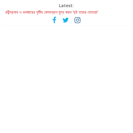
Latest:
হাওয়া বদলের টলিউডে ‘তুমি এলে তাই’
রবীন্দ্রনাথ ও গুলজারের সৃষ্টির মেলবন্ধনে মুগ্ধ করল ‘দুই তারার দোতারা’
কলের গান থেকে রীলস্ — বাঙালির গান শোনার বিবর্তনের গল্প
জগন্নাথমঙ্গলম্ — বাংলায় প্রথমবার মঞ্চে এবার রথযাত্রার উদযাপন
Retribution: A Thought-Provoking Short Film That Challenges
Our Understanding of Justice