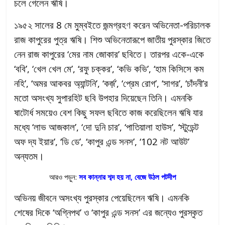
চলে গেলেন ঋষি।
১৯৫২ সালের 8 মে মুম্বইতে জন্মগ্রহণ করেন অভিনেতা-পরিচালক
রাজ কাপুরের পুত্র ঋষি। শিশু অভিনেতারূপে জাতীয় পুরস্কার জিতে
নেন রাজ কাপুরের ‘মের নাম জোকার’ ছবিতে। তারপর একে-একে
‘ববি’, ‘খেল খেল মে’, ‘রফু চক্কর’, ‘কভি কভি’, ‘হাম কিসিসে কম
নহি’, ‘অমর আকবর অ্যান্টনি’, ‘কর্জ়’, ‘প্রেম রোগ’, ‘সাগর’, ‘চাঁদনী’র
মতো অসংখ্য সুপারহিট ছবি উপহার দিয়েছেন তিনি। এমনকি
ষাটোর্ধ সময়েও বেশ কিছু সফল ছবিতে কাজ করেছিলেন ঋষি যার
মধ্যে ‘লাভ আজকাল’, ‘দো দুনি চার’, ‘পাতিয়ালা হাউস’, ‘স্টুডেন্ট
অফ দ্য ইয়ার’, ‘ডি ডে’, ‘কাপুর এন্ড সনস’, ‘102 নট আউট’
অন্যতম।
আরও পড়ুন:
সব কান্নার শব্দ হয় না, বেজে উঠল পটদীপ
অভিনয় জীবনে অসংখ্য পুরস্কার পেয়েছিলেন ঋষি। এমনকি
শেষের দিকে ‘অগ্নিপথ’ ও ‘কাপুর এন্ড সনস’ এর জন্যেও পুরস্কৃত