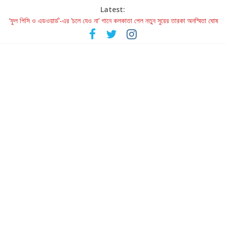
Latest:
‘ফুল পিসি ও এডওয়ার্ড’-এর ‘চলে যেও না’ গানে কলকাতা পেল নতুন সুরের তারকা অনস্মিতা ঘোষ
রবীন্দ্রনাথ ও গুলজারের সৃষ্টির মেলবন্ধনে মুগ্ধ করল ‘দুই তারার দোতারা’
কলের গান থেকে রীলস্ — বাঙালির গান শোনার বিবর্তনের গল্প
জগন্নাথমঙ্গলম্ — বাংলায় প্রথমবার মঞ্চে এবার রথযাত্রার উদযাপন
Retribution: A Thought-Provoking Short Film That Challenges
Our Understanding of Justice