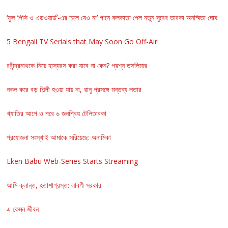
‘ফুল পিসি ও এডওয়ার্ড’-এর ‘চলে যেও না’ গানে কলকাতা পেল নতুন সুরের তারকা অনস্মিতা ঘোষ
5 Bengali TV Serials that May Soon Go Off-Air
রবীন্দ্রনাথকে নিয়ে হাস্যরস করা যাবে না কেন? প্রশ্ন তসলিমার
নকল করে বড় শিল্পী হওয়া যায় না, রানু প্রসঙ্গে মন্তব্য লতার
খ্যাতির আগে ও পরে ৬ জনপ্রিয় টেলিতারকা
প্রযোজনা সংস্থাই আমাকে সরিয়েছে: অনামিকা
Eken Babu Web-Series Starts Streaming
আমি ক্লান্ত, হতাশাগ্রস্ত: লাবণী সরকার
এ কেমন জীবন