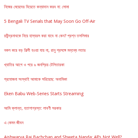
নিজের মেয়েদের বিয়েতে কন্যাদান করব না: সোমা
5 Bengali TV Serials that May Soon Go Off-Air
রবীন্দ্রনাথকে নিয়ে হাস্যরস করা যাবে না কেন? প্রশ্ন তসলিমার
নকল করে বড় শিল্পী হওয়া যায় না, রানু প্রসঙ্গে মন্তব্য লতার
খ্যাতির আগে ও পরে ৬ জনপ্রিয় টেলিতারকা
প্রযোজনা সংস্থাই আমাকে সরিয়েছে: অনামিকা
Eken Babu Web-Series Starts Streaming
আমি ক্লান্ত, হতাশাগ্রস্ত: লাবণী সরকার
এ কেমন জীবন
Aishwarya Rai Bachchan and Shweta Nanda: All’s Not Well?