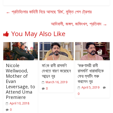
←
প্রতিহিংসার কাহিনী নিয়ে আসছে ‘রিষ’, মুক্তি পেল ট্রেলার
আদিবাসী, জঙ্গল, জমিদখল, প্রতিবাদ
→
You May Also Like
Nicole
মা’কে রানী রাসমণি
‘করুণাময়ী রানী
Wellwood,
দেখতে বারণ করেছেন
রাসমনি’ ধারাবাহিকে
Mother of
আব্দুন নূর
ফের শ্যুটিং শুরু
Evan
করলেন নূর
March 16, 2019
Leversage, to
April 5, 2019
0
Attend Uma
0
Premiere
April 10, 2018
0