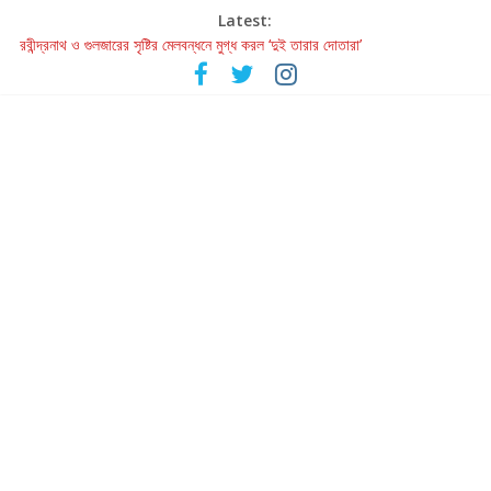
Latest:
রবীন্দ্রনাথ ও গুলজারের সৃষ্টির মেলবন্ধনে মুগ্ধ করল ‘দুই তারার দোতারা’
কলের গান থেকে রীলস্ — বাঙালির গান শোনার বিবর্তনের গল্প
জগন্নাথমঙ্গলম্ — বাংলায় প্রথমবার মঞ্চে এবার রথযাত্রার উদযাপন
Retribution: A Thought-Provoking Short Film That Challenges
Our Understanding of Justice
হাওয়া বদলের টলিউডে ‘তুমি এলে তাই’