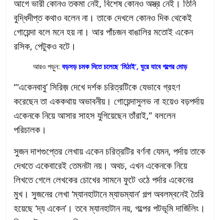
আগে ভারী কোনও তকমা নেই, বিশেষ কোনও অস্ত্র নেই। তিনি
বুদ্ধিদীপ্ত কথাও বলেন না। তাকে দেখলে কোনও দিক থেকেই
গোয়েন্দা বলে মনে হয় না। আর পাঁচজন বাঙালির মতোই একেন
রসিক, পেটুকও বটে।
আরও পড়ুন:
বড়সড় চমক দিতে চলেছে ‘মিঠাই’, ঘুরে যাবে গল্পের মোড়
“‘একেনবাবু’ সিরিজ় দেখে দর্শক চরিত্রটিকে যেভাবে গ্রহণ
করেছেন তা এককথায় অভাবনীয়। গোয়েন্দাসুলভ না হয়েও বড়পর্দায়
একেনকে নিয়ে আসার সাহস যুগিয়েছেন তাঁরাই,” বললেন
পরিচালক।
সুজন দাশগুপ্তের লেখায় একেন চরিত্রটির বর্ণনা যেমন, পর্দায় তাকে
দেখতে একেবারেই তেমনটা নয়। অথচ, এখন একেনকে নিয়ে
লিখতে গেলে লেখকের চোখের সামনে ফুটে ওঠে পর্দার একেনের
মুখ। সুজনের লেখা ‘ম্যানহাটানে ম্যাডম্যান’ গল্প অবলম্বনেই তৈরি
হয়েছে ‘দ্য একেন’। তবে ম্যানহাটান নয়, গল্পের পটভূমি দার্জিলিং।