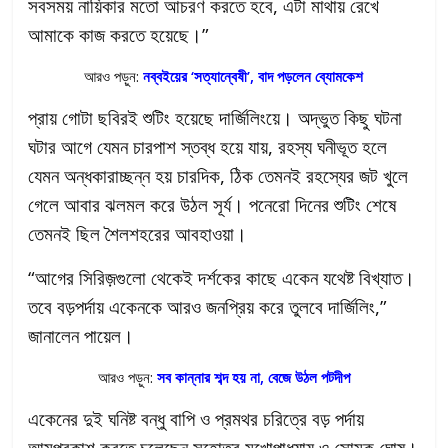
সবসময় নায়িকার মতো আচরণ করতে হবে, এটা মাথায় রেখে
আমাকে কাজ করতে হয়েছে।”
আরও পড়ুন:
নব্বইয়ের ‘সত্যান্বেষী’, বাদ পড়লেন ব্যোমকেশ
প্রায় গোটা ছবিরই শুটিং হয়েছে দার্জিলিংয়ে। অদ্ভুত কিছু ঘটনা
ঘটার আগে যেমন চারপাশ স্তব্ধ হয়ে যায়, রহস্য ঘনীভূত হলে
যেমন অন্ধকারাচ্ছন্ন হয় চারদিক, ঠিক তেমনই রহস্যের জট খুলে
গেলে আবার ঝলমল করে উঠল সূর্য। পনেরো দিনের শুটিং শেষে
তেমনই ছিল শৈলশহরের আবহাওয়া।
“আগের সিরিজ়গুলো থেকেই দর্শকের কাছে একেন যথেষ্ট বিখ্যাত।
তবে বড়পর্দায় একেনকে আরও জনপ্রিয় করে তুলবে দার্জিলিং,”
জানালেন পায়েল।
আরও পড়ুন:
সব কান্নার শব্দ হয় না, বেজে উঠল পটদীপ
একেনের দুই ঘনিষ্ট বন্ধু বাপি ও প্রমথর চরিত্রে বড় পর্দায়
আত্মপ্রকাশ করতে চলেছেন সুহোত্র মুখোপাধ্যায় ও সোমক ঘোষ।