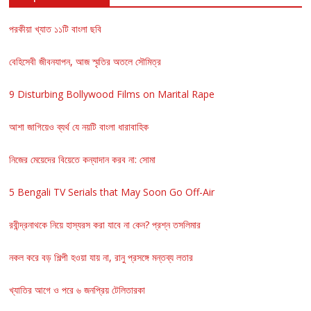
পরকীয়া খ্যাত ১১টি বাংলা ছবি
বেহিসেবী জীবনযাপন, আজ স্মৃতির অতলে সৌমিত্র
9 Disturbing Bollywood Films on Marital Rape
আশা জাগিয়েও ব্যর্থ যে নয়টি বাংলা ধারাবাহিক
নিজের মেয়েদের বিয়েতে কন্যাদান করব না: সোমা
5 Bengali TV Serials that May Soon Go Off-Air
রবীন্দ্রনাথকে নিয়ে হাস্যরস করা যাবে না কেন? প্রশ্ন তসলিমার
নকল করে বড় শিল্পী হওয়া যায় না, রানু প্রসঙ্গে মন্তব্য লতার
খ্যাতির আগে ও পরে ৬ জনপ্রিয় টেলিতারকা