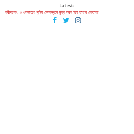
Latest:
রবীন্দ্রনাথ ও গুলজারের সৃষ্টির মেলবন্ধনে মুগ্ধ করল ‘দুই তারার দোতারা’
কলের গান থেকে রীলস্ — বাঙালির গান শোনার বিবর্তনের গল্প
জগন্নাথমঙ্গলম্ — বাংলায় প্রথমবার মঞ্চে এবার রথযাত্রার উদযাপন
Retribution: A Thought-Provoking Short Film That Challenges
Our Understanding of Justice
হাওয়া বদলের টলিউডে ‘তুমি এলে তাই’