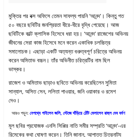
মুক্তির পর বক্স অফিসে তেমন সাফল্য পায়নি ‘আনন্দ’। কিন্তু গত
৫০ বছরে ছবিটির জনপ্রিয়তা ধীরে-ধীরে বৃদ্ধি পেয়েছে। আজ
ছবিটিকে কাল্ট ক্লাসিক হিসেবে ধরা হয়। ‘আনন্দ’ রাজেশের অভিনয়
জীবনের সেরা কাজ হিসেবে মনে করেন একাধিক চলচ্চিত্র
সমালোচক। এছাড়া একটি অত্যন্ত গুরুত্বপূর্ণ চরিত্রে অভিনয়
করেন অমিতাভ বচ্চন। তাঁর অভিনীত চরিত্রটির নাম ছিল
ভাস্কর।
রাজেশ ও অমিতাভ ছাড়াও ছবিতে অভিনয় করেছিলেন সুমিতা
সান্যাল, অসিত সেন, ললিতা পাওয়ার, জনি ওয়াকার ও রমেশ
দেও।
আরও পড়ুন:
নেপথ্যে গাইলেন জলি, স্টেজে দাঁড়িয়ে ঠোঁট মেলালেন রাহুল দেব বর্মণ
মূল ছবির প্রযোজক এনসি সিপ্পির নাতি সমীর সম্প্রতি ‘আনন্দ’-এর
রিমেকের কথা ঘোষণা করেন। তিনি জানান, আপাতত চিত্রনাট্য