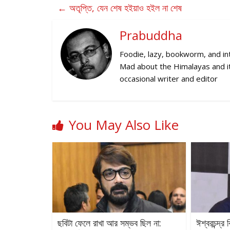
←
অতৃপ্তি, যেন শেষ হইয়াও হইল না শেষ
Prabuddha
Foodie, lazy, bookworm, and inte
Mad about the Himalayas and its
occasional writer and editor
You May Also Like
ছবিটা ফেলে রাখা আর সম্ভব ছিল না:
ঈশ্বরচন্দ্র