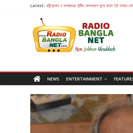
Latest:
রবীন্দ্রনাথ ও গুলজারের সৃষ্টির মেলবন্ধনে মুগ্ধ করল ‘দুই তারার দো
কলের গান থেকে রীলস্ — বাঙালির গান শোনার বিবর্তনের গল্প
জগন্নাথমঙ্গলম্ — বাংলায় প্রথমবার মঞ্চে এবার রথযাত্রার উদযা
Retribution: A Thought-Provoking Short Film 
হাওয়া বদলের টলিউডে ‘তুমি এলে তাই’
NEWS
ENTERTAINMENT
FEATURE