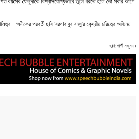
রিণত বয়সের ফেলুদাকে বিশ্বাসযোগ্যভাবে তুলে ধরতে হলে তো সবার আগে
িত্র। অনীকের পরবর্তী ছবি ‘বরুণবাবুর বন্ধু’র কেন্দ্রীয় চরিত্রে অভিনয়
ছবি: গার্গী মজুমদার