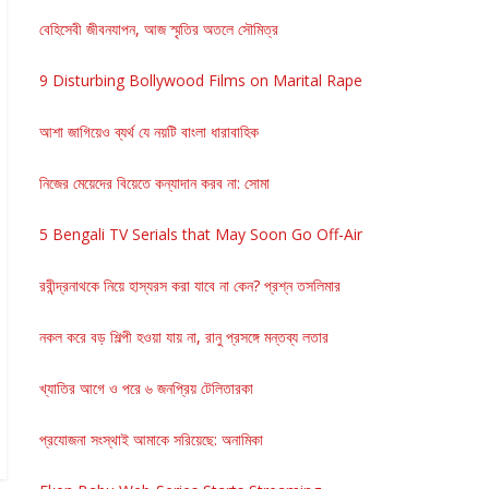
বেহিসেবী জীবনযাপন, আজ স্মৃতির অতলে সৌমিত্র
9 Disturbing Bollywood Films on Marital Rape
আশা জাগিয়েও ব্যর্থ যে নয়টি বাংলা ধারাবাহিক
নিজের মেয়েদের বিয়েতে কন্যাদান করব না: সোমা
5 Bengali TV Serials that May Soon Go Off-Air
রবীন্দ্রনাথকে নিয়ে হাস্যরস করা যাবে না কেন? প্রশ্ন তসলিমার
নকল করে বড় শিল্পী হওয়া যায় না, রানু প্রসঙ্গে মন্তব্য লতার
খ্যাতির আগে ও পরে ৬ জনপ্রিয় টেলিতারকা
প্রযোজনা সংস্থাই আমাকে সরিয়েছে: অনামিকা