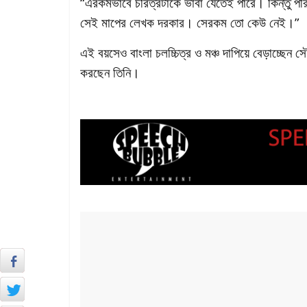
“এরকমভাবে চরিত্রটাকে ভাবা যেতেই পারে। কিন্তু প
সেই মাপের লেখক দরকার। সেরকম তো কেউ নেই।”
এই বয়সেও বাংলা চলচ্চিত্র ও মঞ্চ দাপিয়ে বেড়াচ্ছেন সৌম
করছেন তিনি।