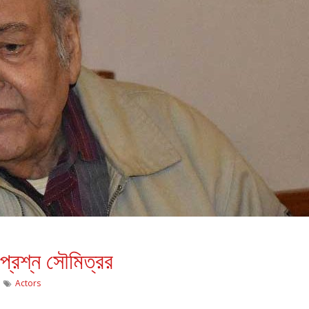
প্রশ্ন সৌমিত্রর
Actors