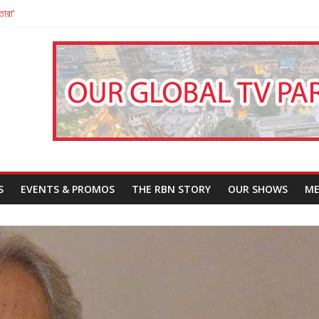
তারা’
পন
That Challenges Our Understanding of Justice
S
EVENTS & PROMOS
THE RBN STORY
OUR SHOWS
ME