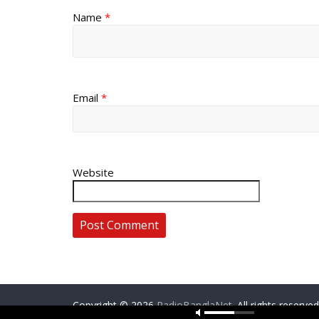
Name
*
Email
*
Website
Copyright © 2026
RadioBanglaNet
. All rights reserved