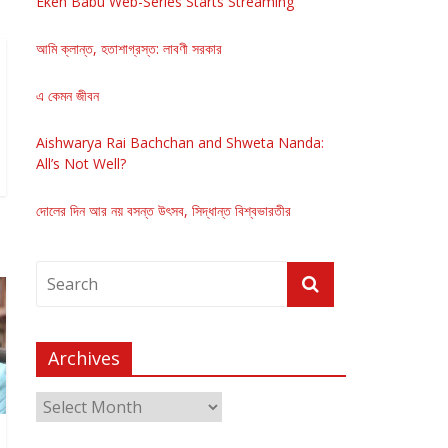
Eken Babu Web-Series Starts Streaming
আমি ক্লান্ত, হতাশাগ্রস্ত: লাবণী সরকার
এ কেমন জীবন
Aishwarya Rai Bachchan and Shweta Nanda:
All’s Not Well?
দোলের দিন আর নয় বসন্ত উৎসব, সিদ্ধান্ত বিশ্বভারতীর
Archives