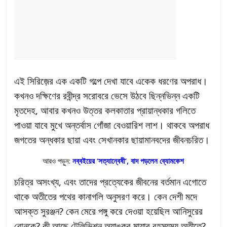
এই সিরিজ়ের এক একটি গল্পে দেখা যাবে একেক ধরণের অপরাধ।
কখনও দক্ষিণের রবীন্দ্র সরোবরে ভেসে উঠবে ছিন্নভিন্ন একটি
মৃতদেহ, আবার কখনও উত্তর কলকাতার প্রায়ান্ধকার গলিতে
পাওয়া যাবে মুখে অন্তর্বাস গোঁজা বেওয়ারিশ লাশ। থাকবে অপরাধ
জগতের অন্ধকার ছায়া এবং সেখানকার ছায়ামানবদের জীবনচরিত।
আরও পড়ুন:
নব্বইয়ের ‘সত্যান্বেষী’, বাদ পড়লেন ব্যোমকেশ
চরিত্র অসংখ্য, এবং তাদের প্রত্যেকের জীবনের বর্তমান এগোতে
থাকে অতীতের পথের কানাগলি অনুসরণ করে। কেন দেশী মদে
আসক্ত সুরঞ্জন? কেন মেরে পঙ্গু করে দেওয়া হয়েছিল আনিসুরের
বোনকে? কী আছে টেলিভিশন অ্যাঙ্কর মায়ার রহস্যময় অতীতে?