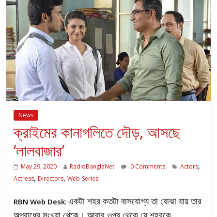
News
ক্রাইমের কানাগলিতে দৌড়, আসছে
‘লালবাজার’
,
May 29, 2020
RadioBanglaNet
0 Comments
Actors
,
,
Actress
Directors
Web-Series
একটা শহর কতটা বাসযোগ্য তা বোঝা যায় তার
RBN Web Desk
:
অপরাধের সংখ্যা থেকে। আবার ওপর থেকে যে শহরকে