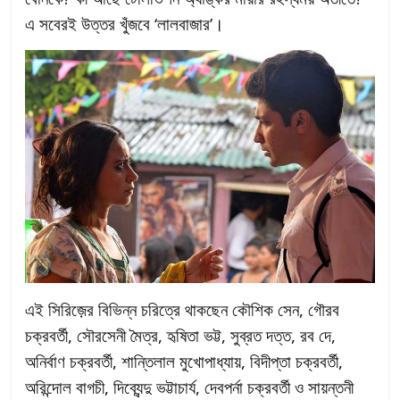
এ সবেরই উত্তর খুঁজবে ‘লালবাজার’।
এই সিরিজ়ের বিভিন্ন চরিত্রে থাকছেন কৌশিক সেন, গৌরব
চক্রবর্তী, সৌরসেনী মৈত্র, হৃষিতা ভট্ট, সুব্রত দত্ত, রব দে,
অনির্বাণ চক্রবর্তী, শান্তিলাল মুখোপাধ্যায়, বিদীপ্তা চক্রবর্তী,
অরিন্দোল বাগচী, দিব্যেন্দু ভট্টাচার্য, দেবপর্না চক্রবর্তী ও সায়ন্তনী