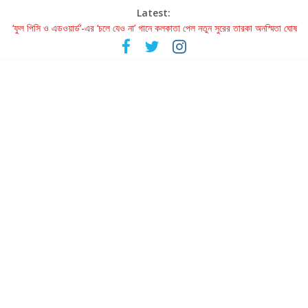
Latest:
‘ফুল পিসি ও এডওয়ার্ড’-এর ‘চলে যেও না’ গানে কলকাতা পেল নতুন সুরের তারকা অনস্মিতা ঘোষ
রবীন্দ্রনাথ ও গুলজারের সৃষ্টির মেলবন্ধনে মুগ্ধ করল ‘দুই তারার দোতারা’
কলের গান থেকে রীলস্ — বাঙালির গান শোনার বিবর্তনের গল্প
জগন্নাথমঙ্গলম্ — বাংলায় প্রথমবার মঞ্চে এবার রথযাত্রার উদযাপন
Retribution: A Thought-Provoking Short Film That Challenges
Our Understanding of Justice