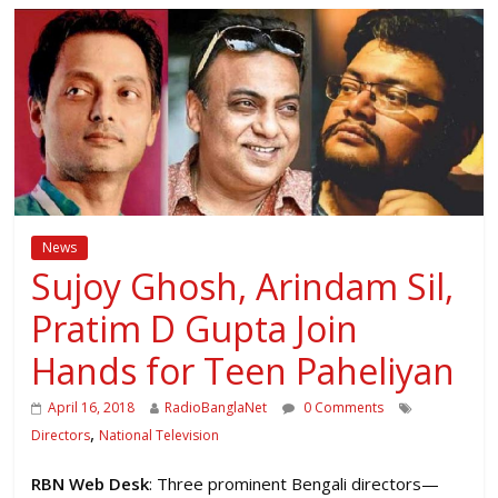
News
Sujoy Ghosh, Arindam Sil,
Pratim D Gupta Join
Hands for Teen Paheliyan
April 16, 2018
RadioBanglaNet
0 Comments
,
Directors
National Television
RBN Web Desk
: Three prominent Bengali directors—