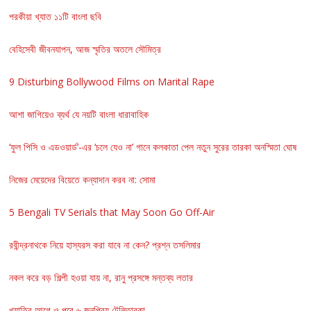
পরকীয়া খ্যাত ১১টি বাংলা ছবি
বেহিসেবী জীবনযাপন, আজ স্মৃতির অতলে সৌমিত্র
9 Disturbing Bollywood Films on Marital Rape
আশা জাগিয়েও ব্যর্থ যে নয়টি বাংলা ধারাবাহিক
‘ফুল পিসি ও এডওয়ার্ড’-এর ‘চলে যেও না’ গানে কলকাতা পেল নতুন সুরের তারকা অনস্মিতা ঘোষ
নিজের মেয়েদের বিয়েতে কন্যাদান করব না: সোমা
5 Bengali TV Serials that May Soon Go Off-Air
রবীন্দ্রনাথকে নিয়ে হাস্যরস করা যাবে না কেন? প্রশ্ন তসলিমার
নকল করে বড় শিল্পী হওয়া যায় না, রানু প্রসঙ্গে মন্তব্য লতার
খ্যাতির আগে ও পরে ৬ জনপ্রিয় টেলিতারকা