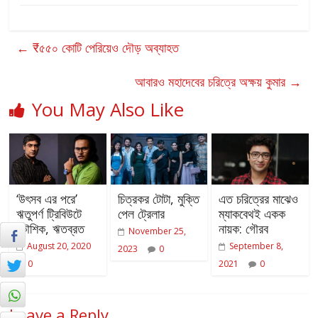
←
₹৫৫০ কোটি পেরিয়েও দৌড় অব্যাহত
আবারও মহাদেবের চরিত্রে অক্ষয় কুমার
→
You May Also Like
‘উৎসব এর পরে’
চিত্রকর টোটা, মুক্তি
এত চরিত্রের মাঝেও
ঋতুপর্ণ ট্রিবিউটে
পেল ট্রেলার
ম্যাকবেথই একক
কৌশিক, ঋতব্রত
নায়ক: গৌরব
November 25,
August 20, 2020
September 8,
2023
0
0
2021
0
Leave a Reply