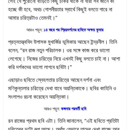
সেই যে পুরোনো বাড়িতে কিছু চাকর থাকে না যারা সব জানে কী
হচ্ছে কী হবে, অথচ গোপনীয়তার স্বার্থে কিছুই বলতে পারে না
আমার চরিত্রটাও তেমনই।”
আরও পড়ুন:
১৪ বছর পর প্রিয়দর্শনের ছবিতে অক্ষয় কুমার
প্রত্নতত্ত্ববিদ উপাসক মুখার্জির ভূমিকায় আছেন ইন্দ্রনীল। তিনি
বলেন, “রন রাজ নতুন পরিচালক। ওর সঙ্গে কাজ করে ভালো
লেগেছে। নিজের চরিত্রে নিয়ে এখনই কিছু বলতে চাই না। আশা
করি দর্শকদের ভালো লাগবে ছবিটা।”
এছাড়াও ছবিতে স্নেহলতার চরিত্রে আছেন দর্শনা এবং
মণিকুন্তলার চরিত্রে দেখা যাবে অয়ন্তিকাকে। ছবির কাহিনি ও
সংলাপও রচনা করেছেন অয়ন্তিকা।
আরও পড়ুন:
কঙ্গনার পরবর্তী ছবি
রন রাজের প্রথম ছবি এটা। তিনি জানালেন, “এই ছবিতে প্রতিটা
চরিত্রের দুটো রূপ আছে। অর্থাৎ যেভাবে তাদের দেখা যাচ্ছে আর