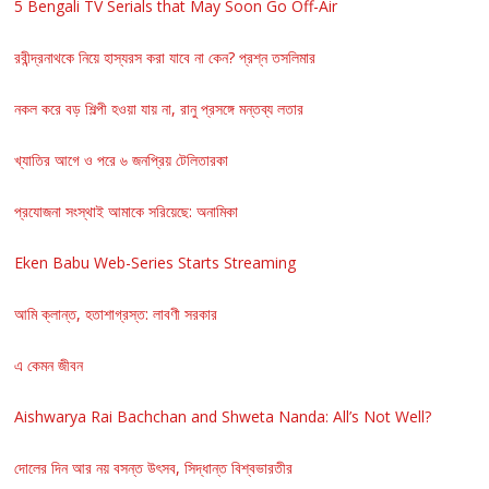
5 Bengali TV Serials that May Soon Go Off-Air
রবীন্দ্রনাথকে নিয়ে হাস্যরস করা যাবে না কেন? প্রশ্ন তসলিমার
নকল করে বড় শিল্পী হওয়া যায় না, রানু প্রসঙ্গে মন্তব্য লতার
খ্যাতির আগে ও পরে ৬ জনপ্রিয় টেলিতারকা
প্রযোজনা সংস্থাই আমাকে সরিয়েছে: অনামিকা
Eken Babu Web-Series Starts Streaming
আমি ক্লান্ত, হতাশাগ্রস্ত: লাবণী সরকার
এ কেমন জীবন
Aishwarya Rai Bachchan and Shweta Nanda: All’s Not Well?
দোলের দিন আর নয় বসন্ত উৎসব, সিদ্ধান্ত বিশ্বভারতীর