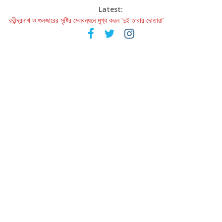
Latest:
রবীন্দ্রনাথ ও গুলজারের সৃষ্টির মেলবন্ধনে মুগ্ধ করল ‘দুই তারার দোতারা’
কলের গান থেকে রীলস্ — বাঙালির গান শোনার বিবর্তনের গল্প
জগন্নাথমঙ্গলম্ — বাংলায় প্রথমবার মঞ্চে এবার রথযাত্রার উদযাপন
Retribution: A Thought-Provoking Short Film That Challenges
Our Understanding of Justice
হাওয়া বদলের টলিউডে ‘তুমি এলে তাই’