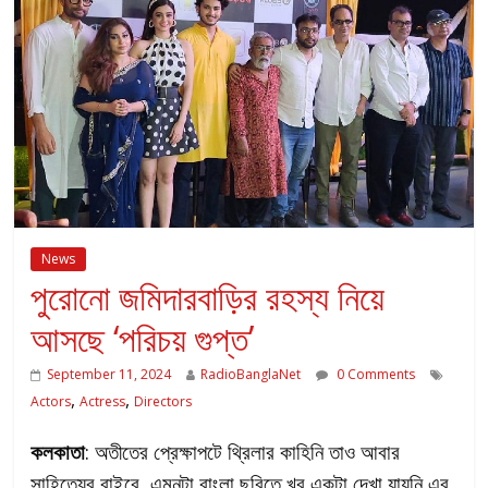
News
পুরোনো জমিদারবাড়ির রহস্য নিয়ে
আসছে ‘পরিচয় গুপ্ত’
September 11, 2024
RadioBanglaNet
0 Comments
,
,
Actors
Actress
Directors
কলকাতা
: অতীতের প্রেক্ষাপটে থ্রিলার কাহিনি তাও আবার
সাহিত্যের বাইরে, এমনটা বাংলা ছবিতে খুব একটা দেখা যায়নি এর