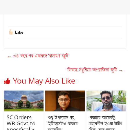
Like
←
৩৪ বছর পর একসঙ্গে ‘রামায়ণ’ জুটি
ফিরছে মধুমিতা-অপরাজিতা জুটি
→
You May Also Like
SC Orders
শুধু উপন্যাস নয়,
প্রচারে আরেকটু
WB Govt to
ইতিহাসটাও থাকবে:
যত্নশীল হওয়া উচিৎ
Specifically
শুভ্রজিৎ
ছিল, মনে করেন