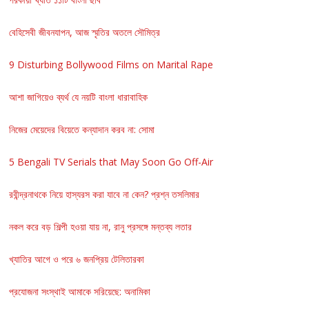
বেহিসেবী জীবনযাপন, আজ স্মৃতির অতলে সৌমিত্র
9 Disturbing Bollywood Films on Marital Rape
আশা জাগিয়েও ব্যর্থ যে নয়টি বাংলা ধারাবাহিক
নিজের মেয়েদের বিয়েতে কন্যাদান করব না: সোমা
5 Bengali TV Serials that May Soon Go Off-Air
রবীন্দ্রনাথকে নিয়ে হাস্যরস করা যাবে না কেন? প্রশ্ন তসলিমার
নকল করে বড় শিল্পী হওয়া যায় না, রানু প্রসঙ্গে মন্তব্য লতার
খ্যাতির আগে ও পরে ৬ জনপ্রিয় টেলিতারকা
প্রযোজনা সংস্থাই আমাকে সরিয়েছে: অনামিকা