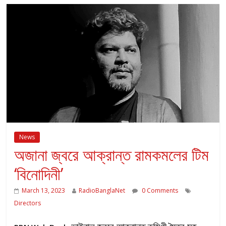
News
অজানা জ্বরে আক্রান্ত রামকমলের টিম
‘বিনোদিনী’
March 13, 2023
RadioBanglaNet
0 Comments
Directors