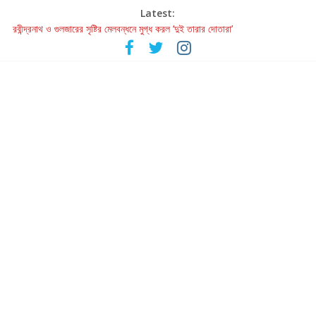
Latest:
রবীন্দ্রনাথ ও গুলজারের সৃষ্টির মেলবন্ধনে মুগ্ধ করল ‘দুই তারার দোতারা’
কলের গান থেকে রীলস্ — বাঙালির গান শোনার বিবর্তনের গল্প
জগন্নাথমঙ্গলম্ — বাংলায় প্রথমবার মঞ্চে এবার রথযাত্রার উদযাপন
Retribution: A Thought-Provoking Short Film That Challenges
Our Understanding of Justice
হাওয়া বদলের টলিউডে ‘তুমি এলে তাই’