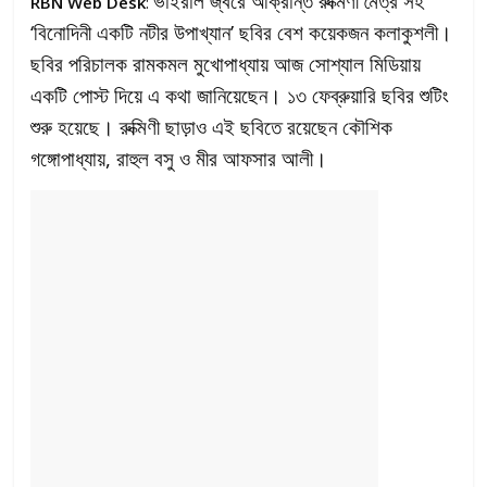
ভাইরাল জ্বরে আক্রান্ত রুক্মিণী মৈত্র সহ
RBN Web Desk
:
‘বিনোদিনী একটি নটীর উপাখ্যান’ ছবির বেশ কয়েকজন কলাকুশলী।
ছবির পরিচালক রামকমল মুখোপাধ্যায় আজ সোশ্যাল মিডিয়ায়
একটি পোস্ট দিয়ে এ কথা জানিয়েছেন। ১৩ ফেব্রুয়ারি ছবির শুটিং
শুরু হয়েছে। রুক্মিণী ছাড়াও এই ছবিতে রয়েছেন কৌশিক
গঙ্গোপাধ্যায়, রাহুল বসু ও মীর আফসার আলী।