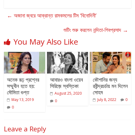
←
অজানা জ্বরে আক্রান্ত রামকমলের টিম ‘বিনোদিনী’
শুটিং শুরু করলেন নন্দিতা-শিবপ্রসাদ
→
You May Also Like
অনেক রূঢ় প্রশ্নের
আবারও বাংলা ওয়েব
কৌশানির জন্য
সম্মুখীন হতে হয়:
সিরিজ়ে স্বস্তিকা
রবীন্দ্রচর্চায় মন দিলেন
মৌমিতা গুপ্ত
সোহম
August 25, 2020
May 13, 2019
July 8, 2022
0
0
0
Leave a Reply