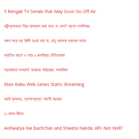
5 Bengali TV Serials that May Soon Go Off-Air
রবীন্দ্রনাথকে নিয়ে হাস্যরস করা যাবে না কেন? প্রশ্ন তসলিমার
নকল করে বড় শিল্পী হওয়া যায় না, রানু প্রসঙ্গে মন্তব্য লতার
খ্যাতির আগে ও পরে ৬ জনপ্রিয় টেলিতারকা
প্রযোজনা সংস্থাই আমাকে সরিয়েছে: অনামিকা
Eken Babu Web-Series Starts Streaming
আমি ক্লান্ত, হতাশাগ্রস্ত: লাবণী সরকার
এ কেমন জীবন
Aishwarya Rai Bachchan and Shweta Nanda: All’s Not Well?