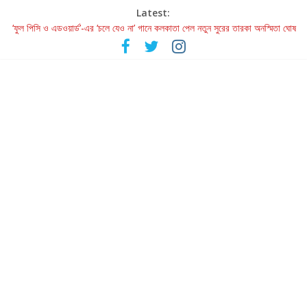
Latest:
‘ফুল পিসি ও এডওয়ার্ড’-এর ‘চলে যেও না’ গানে কলকাতা পেল নতুন সুরের তারকা অনস্মিতা ঘোষ
রবীন্দ্রনাথ ও গুলজারের সৃষ্টির মেলবন্ধনে মুগ্ধ করল ‘দুই তারার দোতারা’
কলের গান থেকে রীলস্ — বাঙালির গান শোনার বিবর্তনের গল্প
জগন্নাথমঙ্গলম্ — বাংলায় প্রথমবার মঞ্চে এবার রথযাত্রার উদযাপন
Retribution: A Thought-Provoking Short Film That Challenges
Our Understanding of Justice