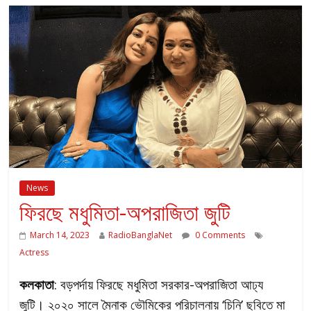
News
ফিরছে মধুমিতা-অপরাজিতা জুটি
March 14, 2023
RadioBanglaNet
0 Comments
Actress
কলকাতা
: বড়পর্দায় ফিরছে মধুমিতা সরকার-অপরাজিতা আঢ্য
জুটি। ২০২০ সালে মৈনাক ভৌমিকের পরিচালনায় ‘চিনি’ ছবিতে মা