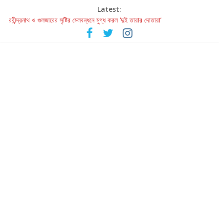
Latest:
রবীন্দ্রনাথ ও গুলজারের সৃষ্টির মেলবন্ধনে মুগ্ধ করল ‘দুই তারার দোতারা’
কলের গান থেকে রীলস্ — বাঙালির গান শোনার বিবর্তনের গল্প
জগন্নাথমঙ্গলম্ — বাংলায় প্রথমবার মঞ্চে এবার রথযাত্রার উদযাপন
Retribution: A Thought-Provoking Short Film That Challenges
Our Understanding of Justice
হাওয়া বদলের টলিউডে ‘তুমি এলে তাই’