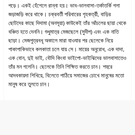
পড়ে। একই হেঁশেলে রান্না হয়। ভাব-ভালবাসা-তর্কাতর্কি গলা
জড়াজড়ি করে থাকে। চক্রবর্তী পরিবারের গৃহকর্ত্রী, বাড়ির
ছোটদের কাছে দিদামা (অনসূয়া) কাউকেই তাঁর আঁচলের ছায়া থেকে
বঞ্চিত হতে দেননি। শুধুমাত্র মেজছেলে (সুদীপ) এবং এক নাতি
ছাড়া। মেজপুত্রবধূ অকালে মারা যাওযার পর ছেলেকে নিয়ে
পাকাপাকিভাবে কলকাতা চলে যায় সে। মায়ের অনুরোধ, এক দাদা,
এক বোন, দুই ভাই, বৌদি কিংবা ভাইপো-ভাইঝিদের ভালবাসাতেও
তাঁর মন গলেনি। ছেলেকে তিনি শিক্ষিত করতে চান। শহুরে
আদবকায়দা শিখিয়ে, বিলেতে পাঠিয়ে সমাজের চোখে মানুষের মতো
মানুষ করে তুলতে চান।