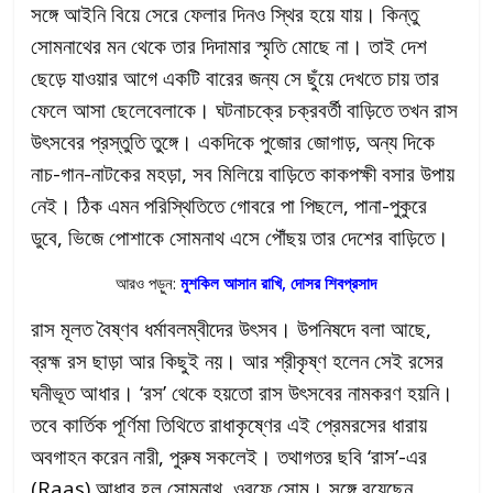
সঙ্গে আইনি বিয়ে সেরে ফেলার দিনও স্থির হয়ে যায়। কিন্তু
সোমনাথের মন থেকে তার দিদামার স্মৃতি মোছে না। তাই দেশ
ছেড়ে যাওয়ার আগে একটি বারের জন্য সে ছুঁয়ে দেখতে চায় তার
ফেলে আসা ছেলেবেলাকে। ঘটনাচক্রে চক্রবর্তী বাড়িতে তখন রাস
উৎসবের প্রস্তুতি তুঙ্গে। একদিকে পুজোর জোগাড়, অন্য দিকে
নাচ-গান-নাটকের মহড়া, সব মিলিয়ে বাড়িতে কাকপক্ষী বসার উপায়
নেই। ঠিক এমন পরিস্থিতিতে গোবরে পা পিছলে, পানা-পুকুরে
ডুবে, ভিজে পোশাকে সোমনাথ এসে পৌঁছয় তার দেশের বাড়িতে।
আরও পড়ুন:
মুশকিল আসান রাখি, দোসর শিবপ্রসাদ
রাস মূলত বৈষ্ণব ধর্মাবলম্বীদের উৎসব। উপনিষদে বলা আছে,
ব্রহ্ম রস ছাড়া আর কিছুই নয়। আর শ্রীকৃষ্ণ হলেন সেই রসের
ঘনীভূত আধার। ‘রস’ থেকে হয়তো রাস উৎসবের নামকরণ হয়নি।
তবে কার্তিক পূর্ণিমা তিথিতে রাধাকৃষ্ণের এই প্রেমরসের ধারায়
অবগাহন করেন নারী, পুরুষ সকলেই। তথাগতর ছবি ‘রাস’-এর
(Raas) আধার হল সোমনাথ, ওরফে সোম। সঙ্গে রয়েছেন