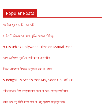
Popular Posts
পরকীয়া খ্যাত ১১টি বাংলা ছবি
বেহিসেবী জীবনযাপন, আজ স্মৃতির অতলে সৌমিত্র
9 Disturbing Bollywood Films on Marital Rape
আশা জাগিয়েও ব্যর্থ যে নয়টি বাংলা ধারাবাহিক
নিজের মেয়েদের বিয়েতে কন্যাদান করব না: সোমা
5 Bengali TV Serials that May Soon Go Off-Air
রবীন্দ্রনাথকে নিয়ে হাস্যরস করা যাবে না কেন? প্রশ্ন তসলিমার
নকল করে বড় শিল্পী হওয়া যায় না, রানু প্রসঙ্গে মন্তব্য লতার