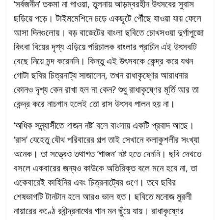
‘সর্বজনীন’ তকমা না পাওয়া, তুলনায় আড়ম্বরহীন উৎসবের সুবাস
ছড়িয়ে পড়ে। টাইমমেশিনে চড়ে একছুটে পৌঁছে যাওয়া যায় ফেলে
আসা দিনগুলোয়। বড় বাজেটের বাংলা ছবিতে চোখসওয়া দুর্গাপুজো
কিংবা বিয়ের দৃশ্য এড়িয়ে পরিচালক বাংলার প্রাচীন এই উৎসবটি
বেছে নিয়ে মন্দ করেননি। কিন্তু এই উৎসবকে কেন্দ্র করে যখন
গোটা ছবির চিত্রনাট্য সাজালেন, তখন রাধাকৃষ্ণের আরাধনার
কোনও দৃশ্য কেন রাখা হল না কেন? শুধু রাধাকৃষ্ণের মূর্তি আর তা
কেন্দ্র করে নাচগান হলেই তো রাস উৎসব পালন হয় না।
‘অধিক সন্ন্যাসীতে গাজন নষ্ট’ বলে বাংলায় একটি প্রবাদ আছে।
‘রাস’ যেহেতু যৌথ পরিবারের গল্প তাই সেখানে কলাকুশলীর সংখ্যা
অনেক। তা সত্ত্বেও তথাগত ‘গাজন’ নষ্ট হতে দেননি। ছবি দেখতে
বসলে একবারের জন্যও কাউকে অতিরিক্ত বলে মনে হবে না, তা
একেবারেই কাহিনির এবং চিত্রনাট্যের গুণে। তবে ছবির
শেষভাগটি টানটান হলে আরও ভাল হত। ছবিতে মনোজ মুরলী
নায়ারের কণ্ঠে রবীন্দ্রনাথের গান মন ছুঁয়ে যায়। রাধাকৃষ্ণের