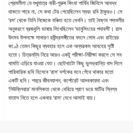
প্রেমলীলা যে শুধুমাত্র নারী-পুরুষ কিংবা পার্থিব জিনিসে আবদ্ধ
থাকতে পারে না, সে কথা টের পেয়েছিলেন স্বয়ং রবি ঠাকুরও। সে
‘রস’ থেকে তিনি নিজেকে বঞ্চিত হতে দেননি। তাই বৈষ্ণব পদাবলীর
অনুকরণে ব্রজবুলি ভাষায় লিখেছিলেন ‘ভানুসিংহের পদাবলী’। রাস
উৎসব উপলক্ষে সাধারণ রবীন্দ্রসঙ্গীতের বদলে সোম এবং রাইয়ের
কণ্ঠে তেমন কিছুর ব্যবহার হলে এক অন্যরকম আবহের সৃষ্টি
হতো। চিত্রনাট্য নিয়ে আরও একটু পরীক্ষা-নিরীক্ষা করলে সে সব
খামতি এড়িয়ে যাওয়া যেত। ছোটখাটো কিছু ভুলভ্রান্তি বাদ দিলে
পারিবারিক ছবি হিসেবে ‘রাস’ দর্শকের মনে গেঁথে থাকার মতো
একটি ছবি। শহুরে জীবনযাপন, কর্পোরেট আদবকায়দা এবং
‘নিউক্লিয়ার’ মানসিকতা থেকে বেরিয়ে প্রাণ ভরে মাটির স্নিগ্ধ
বাতাস নিতে হলে একবার ‘রাস’ দেখে আসাই যায়।