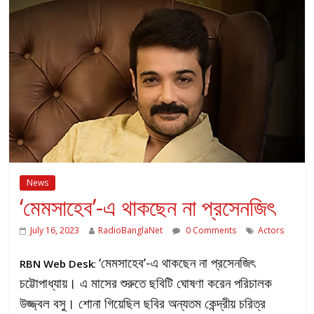
News
‘মেমসাহেব’-এ থাকছেন না প্রসেনজিৎ
July 16, 2023
RadioBanglaNet
0 Comments
Actors
‘মেমসাহেব’-এ থাকছেন না প্রসেনজিৎ
RBN Web Desk
:
চট্টোপাধ্যায়। এ মাসের শুরুতে ছবিটি ঘোষণা করেন পরিচালক
উজ্জ্বল বসু। শোনা গিয়েছিল ছবির অন্যতম কেন্দ্রীয় চরিত্র