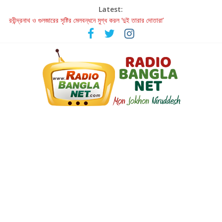
Latest:
রবীন্দ্রনাথ ও গুলজারের সৃষ্টির মেলবন্ধনে মুগ্ধ করল ‘দুই তারার দোতারা’
কলের গান থেকে রীলস্ — বাঙালির গান শোনার বিবর্তনের গল্প
জগন্নাথমঙ্গলম্ — বাংলায় প্রথমবার মঞ্চে এবার রথযাত্রার উদযাপন
Retribution: A Thought-Provoking Short Film That Challenges
Our Understanding of Justice
হাওয়া বদলের টলিউডে ‘তুমি এলে তাই’