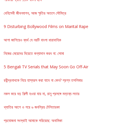
বেহিসেবী জীবনযাপন, আজ স্মৃতির অতলে সৌমিত্র
9 Disturbing Bollywood Films on Marital Rape
আশা জাগিয়েও ব্যর্থ যে নয়টি বাংলা ধারাবাহিক
নিজের মেয়েদের বিয়েতে কন্যাদান করব না: সোমা
5 Bengali TV Serials that May Soon Go Off-Air
রবীন্দ্রনাথকে নিয়ে হাস্যরস করা যাবে না কেন? প্রশ্ন তসলিমার
নকল করে বড় শিল্পী হওয়া যায় না, রানু প্রসঙ্গে মন্তব্য লতার
খ্যাতির আগে ও পরে ৬ জনপ্রিয় টেলিতারকা
প্রযোজনা সংস্থাই আমাকে সরিয়েছে: অনামিকা