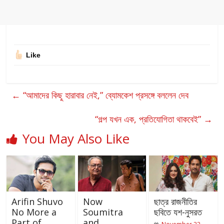
Like
←
“আমাদের কিছু হারাবার নেই,” ব্যোমকেশ প্রসঙ্গে বললেন দেব
“গল্প যখন এক, প্রতিযোগিতা থাকবেই”
→
You May Also Like
Arifin Shuvo
Now
ছাত্র রাজনীতির
No More a
Soumitra
ছবিতে যশ-নুসরত
Part of
and