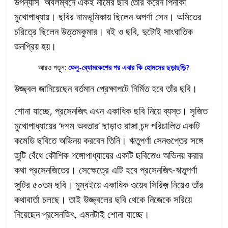
উপন্যাস অবলম্বনে একই নামের ছবি তৈরি করেন পিনাকী
মুখোপাধ্যায়। ছবির নামভূমিকায় ছিলেন অপর্ণা সেন। অমিতের
চরিত্রে ছিলেন উত্তমকুমার। বই ও ছবি, দুটোই সাংঘাতিক
জনপ্রিয় হয়।
আরও পড়ুন:
ফেলু-ব্যোমকেশের পর এবার কি হোমসের ছড়াছড়ি?
উজ্জ্বল জানিয়েছেন বর্তমান প্রেক্ষাপটে নির্মিত হবে তাঁর ছবি।
শোনা যাচ্ছে, প্রসেনজিৎ এখন একাধিক ছবি নিয়ে ব্যস্ত। সৃজিত
মুখোপাধ্যায়ের ‘দশম অবতার’ ছাড়াও রাজা চন্দ পরিচালিত একটি
কমেডি ছবিতে অভিনয় করবেন তিনি। ঋতুপর্ণা সেনগুপ্তের সঙ্গে
জুটি বেঁধে কৌশিক গঙ্গোপাধ্যায়ের একটি ছবিতেও অভিনয় করার
কথা প্রসেনজিতের। সেক্ষেত্রে এটি হবে প্রসেনজিৎ-ঋতুপর্ণা
জুটির ৫০তম ছবি। মুম্বইয়ে একাধিক ওয়েব সিরিজ় নিয়েও তাঁর
কথাবার্তা চলছে। তাই উজ্জ্বলের ছবি থেকে নিজেকে সরিয়ে
নিয়েছেন প্রসেনজিৎ, এমনটাই শোনা যাচ্ছে।