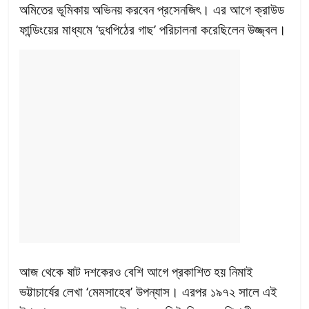
অমিতের ভূমিকায় অভিনয় করবেন প্রসেনজিৎ। এর আগে ক্রাউড
ফান্ডিংয়ের মাধ্যমে ‘দুধপিঠের গাছ’ পরিচালনা করেছিলেন উজ্জ্বল।
আজ থেকে ষাট দশকেরও বেশি আগে প্রকাশিত হয় নিমাই
ভট্টাচার্যের লেখা ‘মেমসাহেব’ উপন্যাস। এরপর ১৯৭২ সালে এই