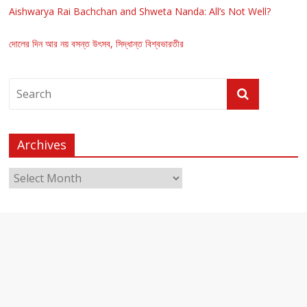
Aishwarya Rai Bachchan and Shweta Nanda: All’s Not Well?
দোলের দিন আর নয় বসন্ত উৎসব, সিদ্ধান্ত বিশ্বভারতীর
Archives