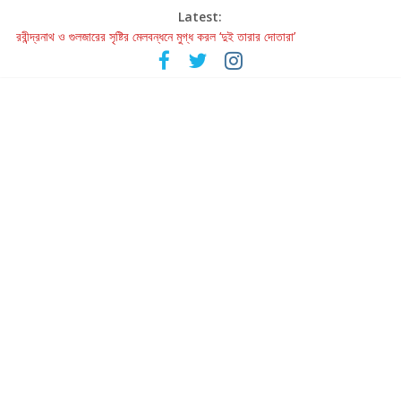
Latest:
রবীন্দ্রনাথ ও গুলজারের সৃষ্টির মেলবন্ধনে মুগ্ধ করল ‘দুই তারার দোতারা’
কলের গান থেকে রীলস্ — বাঙালির গান শোনার বিবর্তনের গল্প
জগন্নাথমঙ্গলম্ — বাংলায় প্রথমবার মঞ্চে এবার রথযাত্রার উদযাপন
Retribution: A Thought-Provoking Short Film That Challenges
Our Understanding of Justice
হাওয়া বদলের টলিউডে ‘তুমি এলে তাই’