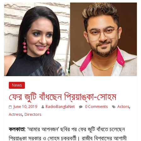
News
ফের জুটি বাঁধছেন প্রিয়াঙ্কা-সোহম
,
June 10, 2019
RadioBanglaNet
0 Comments
Actors
,
Actress
Directors
কলকাতা
: ‘আমার আপনজন’ ছবির পর ফের জুটি বাঁধতে চলেছেন
প্রিয়াঙ্কা সরকার ও সোহম চক্রবর্তী। রাজীব বিশ্বাসের আগামী