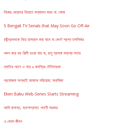
নিজের মেয়েদের বিয়েতে কন্যাদান করব না: সোমা
5 Bengali TV Serials that May Soon Go Off-Air
রবীন্দ্রনাথকে নিয়ে হাস্যরস করা যাবে না কেন? প্রশ্ন তসলিমার
নকল করে বড় শিল্পী হওয়া যায় না, রানু প্রসঙ্গে মন্তব্য লতার
খ্যাতির আগে ও পরে ৬ জনপ্রিয় টেলিতারকা
প্রযোজনা সংস্থাই আমাকে সরিয়েছে: অনামিকা
Eken Babu Web-Series Starts Streaming
আমি ক্লান্ত, হতাশাগ্রস্ত: লাবণী সরকার
এ কেমন জীবন