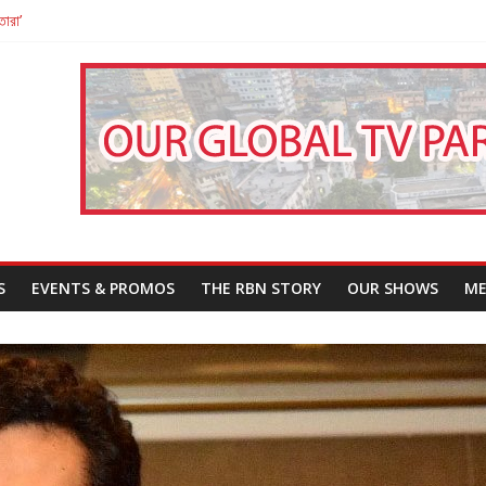
তারা’
পন
That Challenges Our Understanding of Justice
S
EVENTS & PROMOS
THE RBN STORY
OUR SHOWS
ME