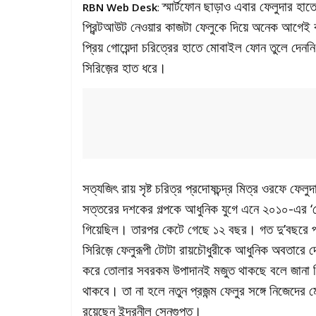
স্মার্টফোন ছাড়াও এবার ফেলুদার হাতে
RBN Web Desk
:
প্রিন্টআউট নেওয়ার কাজটা ফেলুকে দিয়ে অনেক আগেই 
প্রিয় গোয়েন্দা চরিত্রের হাতে মোবাইল ফোন তুলে দেননি
সিরিজ়ের হাত ধরে।
সত্যজিৎ রায় সৃষ্ট চরিত্র প্রদোষচন্দ্র মিত্র ওরফে ফেল
সত্তরের দশকের গল্পকে আধুনিক যুগে এনে ২০১০-এর ‘গো
গিয়েছিল। তারপর কেটে গেছে ১২ বছর। গত দু’বছরে পরিচ
সিরিজ়ে ফেলুরূপী টোটা রায়চৌধুরীকে আধুনিক অবতারে দ
করে তোলার সবরকম উপাদানই মজুত থাকছে বলে জানা গিয়
থাকবে। তা না হলে নতুন প্রজন্ম ফেলুর সঙ্গে নিজেদের 
রয়েছেন ইন্দ্রনীল সেনগুপ্ত।