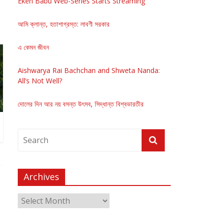
Eken Babu Web-Series Starts Streaming
আমি ক্লান্ত, হতাশাগ্রস্ত: লাবণী সরকার
এ কেমন জীবন
Aishwarya Rai Bachchan and Shweta Nanda:
All’s Not Well?
দোলের দিন আর নয় বসন্ত উৎসব, সিদ্ধান্ত বিশ্বভারতীর
Archives