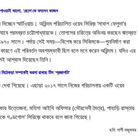
 পাওয়াই ভালো, ‘ছেলে’কে বললেন কাজল
্ছেন স্মার্টওয়াচ। অরিন্দম পরিচালিত ওয়েব সিরিজ় ‘সাবাশ ফেলুদা’র
েখা যাবে পরমব্রত চট্টোপাধ্যায়কে। তোপসের চরিত্রে অভিনয়­ করছেন ঋতব্রত
ল ১৯৭০ সালে। পর্দায় সেই সময়—বিশেষ করে সিকিমকে—পুননির্মাণ করা
 কারণে এই পরিবর্তন অবশ্যম্ভাবী ছিল বলে মনে করেন অরিন্দম। যদিও এর
েই আশ্বাস দিয়েছেন তিনি।
র মিঠেকড়া সম্পর্কেই ভরসা রাখছে টিম ‘প্রজাপতি’
েখা গিয়েছে। এছাড়া ২০১৭ সালে নিজের পরিচালনায় একটি ওয়েব
।
 এলাকার উত্তেজনা, মহিলা আইবি অফিসার (সৌরসেনী মৈত্র), পাহাড়ি রাস্তায়
টকে গণ্ডগোল’ সিরিজ়ে থাকবে বলে জানা গিয়েছে।
ছবি: গার্গী মজুমদার