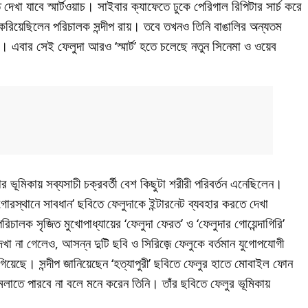
 দেখা যাবে স্মার্টওয়াচ। সাইবার ক্যাফেতে ঢুকে পেরিগাল রিপিটার সার্চ করে
করিয়েছিলেন পরিচালক সন্দীপ রায়। তবে তখনও তিনি বাঙালির অন্যতম
। এবার সেই ফেলুদা আরও ‘স্মার্ট’ হতে চলেছে নতুন সিনেমা ও ওয়েব
ুদার ভূমিকায় সব্যসাচী চক্রবর্তী বেশ কিছুটা শরীরী পরিবর্তন এনেছিলেন।
রস্থানে সাবধান’ ছবিতে ফেলুদাকে ইন্টারনেট ব্যবহার করতে দেখা
ালক সৃজিত মুখোপাধ্যায়ের ‘ফেলুদা ফেরত’ ও ‘ফেলুদার গোয়েন্দাগিরি’
েখা না গেলেও, আসন্ন দুটি ছবি ও সিরিজ়ে ফেলুকে বর্তমান যুগোপযোগী
েছে। সন্দীপ জানিয়েছেন ‘হত্যাপুরী’ ছবিতে ফেলুর হাতে মোবাইল ফোন
মেলাতে পারবে না বলে মনে করেন তিনি। তাঁর ছবিতে ফেলুর ভূমিকায়