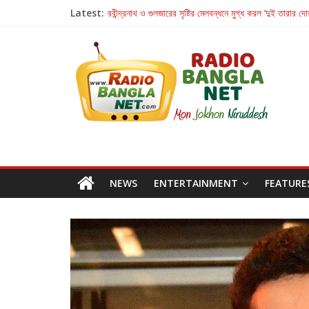
Latest:
রবীন্দ্রনাথ ও গুলজারের সৃষ্টির মেলবন্ধনে মুগ্ধ করল ‘দুই তারার দো
কলের গান থেকে রীলস্ — বাঙালির গান শোনার বিবর্তনের গল্প
জগন্নাথমঙ্গলম্ — বাংলায় প্রথমবার মঞ্চে এবার রথযাত্রার উদযা
Retribution: A Thought-Provoking Short Film 
হাওয়া বদলের টলিউডে ‘তুমি এলে তাই’
NEWS
ENTERTAINMENT
FEATURE