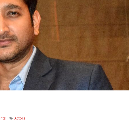
nts
Actors