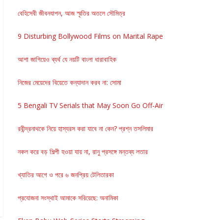
বেহিসেবী জীবনযাপন, আজ স্মৃতির অতলে সৌমিত্র
9 Disturbing Bollywood Films on Marital Rape
আশা জাগিয়েও ব্যর্থ যে নয়টি বাংলা ধারাবাহিক
নিজের মেয়েদের বিয়েতে কন্যাদান করব না: সোমা
5 Bengali TV Serials that May Soon Go Off-Air
রবীন্দ্রনাথকে নিয়ে হাস্যরস করা যাবে না কেন? প্রশ্ন তসলিমার
নকল করে বড় শিল্পী হওয়া যায় না, রানু প্রসঙ্গে মন্তব্য লতার
খ্যাতির আগে ও পরে ৬ জনপ্রিয় টেলিতারকা
প্রযোজনা সংস্থাই আমাকে সরিয়েছে: অনামিকা