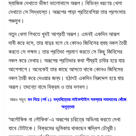
ম্যাজিক দেখাতে ভীষণ ভালোবাসে অরূপ। বিভিন্ন ধরণের খেলা
দেখাতে সে সিদ্ধহস্ত। অরূপের পাড়া প্রতিবেশিরা তার প্রশংসায়
পঞ্চমুখ।
নতুন খেলা শিখতে খুবই আগ্রহী অরূপ। এমনই একদিন আরূপ
দাবী করে বসে, তার যাদুর বলে যে কোনও জিনিসের হুবহু নকল তৈরী
করতে সে সক্ষম। তার প্রতিভা প্রমাণ করতে সে কিছু জিনিসের
নকল করে দেখায়। অরূপের প্রতিভার কথা শীঘ্রই চাউর হয়ে যায়
আশেপাশে। অনেকেই তার কাছে আসতে থাকে কোনও জিনিসের
নকল তৈরী করে দেওয়ার জন্য। হঠাৎই একদিন নিরুদ্দেশ হয়ে যায়
অরূপ। তদন্তে নামে বিক্রম ও তার দলবল।
আরও পড়ুন:
মন নিয়ে (পর্ব ১): মধ্যবিত্তের লাইফস্টাইল সমস্যার সমাধানের খোঁজে
অনুত্তমা
‘অলৌকিক না লৌকিক’-এ অরূপের চরিত্রে অভিনয় করতে দেখা
যাবে টোটাকে। বিক্রমের ভূমিকায় থাকছেন ঋদ্ধিশ চৌধুরী।