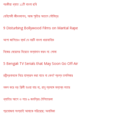
পরকীয়া খ্যাত ১১টি বাংলা ছবি
বেহিসেবী জীবনযাপন, আজ স্মৃতির অতলে সৌমিত্র
9 Disturbing Bollywood Films on Marital Rape
আশা জাগিয়েও ব্যর্থ যে নয়টি বাংলা ধারাবাহিক
নিজের মেয়েদের বিয়েতে কন্যাদান করব না: সোমা
5 Bengali TV Serials that May Soon Go Off-Air
রবীন্দ্রনাথকে নিয়ে হাস্যরস করা যাবে না কেন? প্রশ্ন তসলিমার
নকল করে বড় শিল্পী হওয়া যায় না, রানু প্রসঙ্গে মন্তব্য লতার
খ্যাতির আগে ও পরে ৬ জনপ্রিয় টেলিতারকা
প্রযোজনা সংস্থাই আমাকে সরিয়েছে: অনামিকা