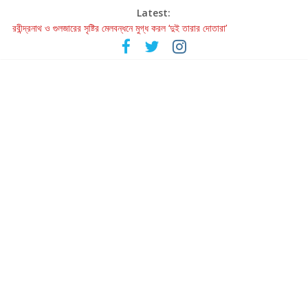
Latest:
রবীন্দ্রনাথ ও গুলজারের সৃষ্টির মেলবন্ধনে মুগ্ধ করল ‘দুই তারার দোতারা’
কলের গান থেকে রীলস্ — বাঙালির গান শোনার বিবর্তনের গল্প
জগন্নাথমঙ্গলম্ — বাংলায় প্রথমবার মঞ্চে এবার রথযাত্রার উদযাপন
Retribution: A Thought-Provoking Short Film That Challenges
Our Understanding of Justice
হাওয়া বদলের টলিউডে ‘তুমি এলে তাই’