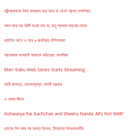
রবীন্দ্রনাথকে নিয়ে হাস্যরস করা যাবে না কেন? প্রশ্ন তসলিমার
নকল করে বড় শিল্পী হওয়া যায় না, রানু প্রসঙ্গে মন্তব্য লতার
খ্যাতির আগে ও পরে ৬ জনপ্রিয় টেলিতারকা
প্রযোজনা সংস্থাই আমাকে সরিয়েছে: অনামিকা
Eken Babu Web-Series Starts Streaming
আমি ক্লান্ত, হতাশাগ্রস্ত: লাবণী সরকার
এ কেমন জীবন
Aishwarya Rai Bachchan and Shweta Nanda: All’s Not Well?
দোলের দিন আর নয় বসন্ত উৎসব, সিদ্ধান্ত বিশ্বভারতীর