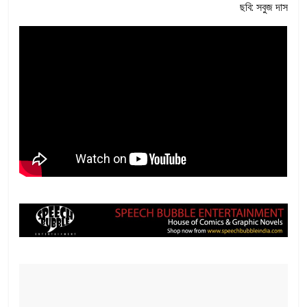
ছবি: সবুজ দাস