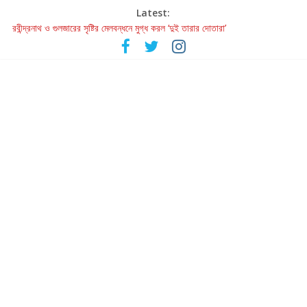
Latest:
রবীন্দ্রনাথ ও গুলজারের সৃষ্টির মেলবন্ধনে মুগ্ধ করল ‘দুই তারার দোতারা’
কলের গান থেকে রীলস্ — বাঙালির গান শোনার বিবর্তনের গল্প
জগন্নাথমঙ্গলম্ — বাংলায় প্রথমবার মঞ্চে এবার রথযাত্রার উদযাপন
Retribution: A Thought-Provoking Short Film That Challenges
Our Understanding of Justice
হাওয়া বদলের টলিউডে ‘তুমি এলে তাই’