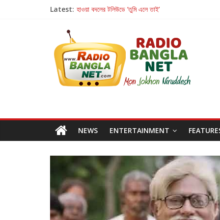
Latest:
হাওয়া বদলের টলিউডে ‘তুমি এলে তাই’
রবীন্দ্রনাথ ও গুলজারের সৃষ্টির মেলবন্ধনে মুগ্ধ করল ‘দুই তারার দো
কলের গান থেকে রীলস্ — বাঙালির গান শোনার বিবর্তনের গল্প
জগন্নাথমঙ্গলম্ — বাংলায় প্রথমবার মঞ্চে এবার রথযাত্রার উদযা
Retribution: A Thought-Provoking Short Film 
NEWS
ENTERTAINMENT
FEATURE