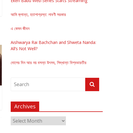
Eken Babu Web-Series Starts Streaming
আমি ক্লান্ত, হতাশাগ্রস্ত: লাবণী সরকার
এ কেমন জীবন
Aishwarya Rai Bachchan and Shweta Nanda:
All’s Not Well?
দোলের দিন আর নয় বসন্ত উৎসব, সিদ্ধান্ত বিশ্বভারতীর
Archives