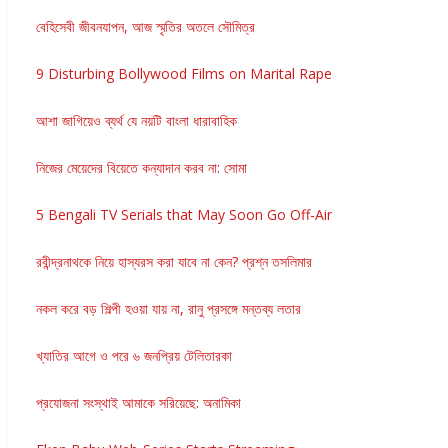
বেহিসেবী জীবনযাপন, আজ স্মৃতির অতলে সৌমিত্র
9 Disturbing Bollywood Films on Marital Rape
আশা জাগিয়েও ব্যর্থ যে নয়টি বাংলা ধারাবাহিক
নিজের মেয়েদের বিয়েতে কন্যাদান করব না: সোমা
5 Bengali TV Serials that May Soon Go Off-Air
রবীন্দ্রনাথকে নিয়ে হাস্যরস করা যাবে না কেন? প্রশ্ন তসলিমার
নকল করে বড় শিল্পী হওয়া যায় না, রানু প্রসঙ্গে মন্তব্য লতার
খ্যাতির আগে ও পরে ৬ জনপ্রিয় টেলিতারকা
প্রযোজনা সংস্থাই আমাকে সরিয়েছে: অনামিকা