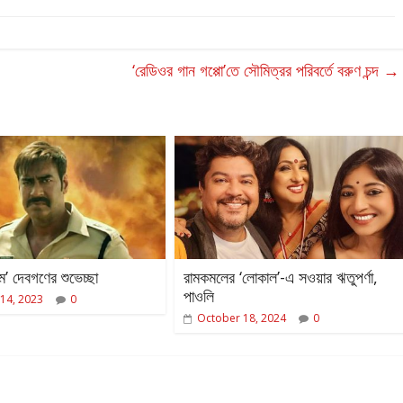
‘রেডিওর গান গপ্পো’তে সৌমিত্রর পরিবর্তে বরুণ চন্দ
→
’ দেবগণের শুভেচ্ছা
রামকমলের ‘লোকাল’-এ সওয়ার ঋতুপর্ণা,
পাওলি
14, 2023
0
October 18, 2024
0