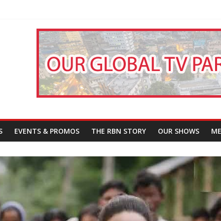
তারা’
পন
That Challenges Our Understanding of Justice
S
EVENTS & PROMOS
THE RBN STORY
OUR SHOWS
ME